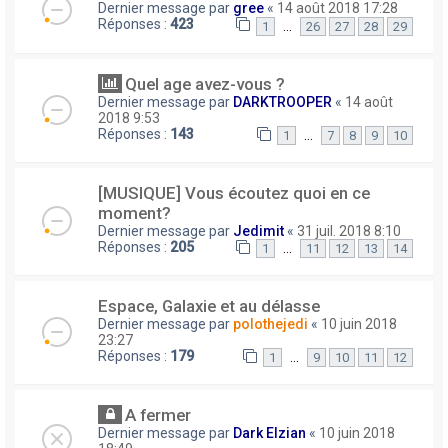
Dernier message par
gree
«
14 août 2018 17:28
Réponses :
423
…
1
26
27
28
29
Quel age avez-vous ?
Dernier message par
DARKTROOPER
«
14 août
2018 9:53
Réponses :
143
…
1
7
8
9
10
[MUSIQUE] Vous écoutez quoi en ce
moment?
Dernier message par
Jedimit
«
31 juil. 2018 8:10
Réponses :
205
…
1
11
12
13
14
Espace, Galaxie et au délasse
Dernier message par
polothejedi
«
10 juin 2018
23:27
Réponses :
179
…
1
9
10
11
12
A fermer
Dernier message par
Dark Elzian
«
10 juin 2018