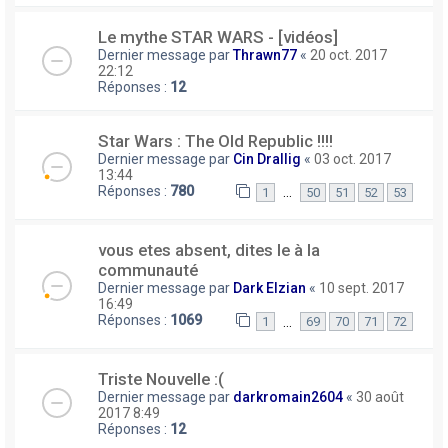
Le mythe STAR WARS - [vidéos]
Dernier message par
Thrawn77
«
20 oct. 2017
22:12
Réponses :
12
Star Wars : The Old Republic !!!!
Dernier message par
Cin Drallig
«
03 oct. 2017
13:44
Réponses :
780
…
1
50
51
52
53
vous etes absent, dites le à la
communauté
Dernier message par
Dark Elzian
«
10 sept. 2017
16:49
Réponses :
1069
…
1
69
70
71
72
Triste Nouvelle :(
Dernier message par
darkromain2604
«
30 août
2017 8:49
Réponses :
12