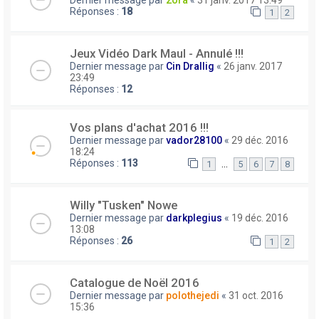
Réponses :
18
1
2
Jeux Vidéo Dark Maul - Annulé !!!
Dernier message par
Cin Drallig
«
26 janv. 2017
23:49
Réponses :
12
Vos plans d'achat 2016 !!!
Dernier message par
vador28100
«
29 déc. 2016
18:24
Réponses :
113
…
1
5
6
7
8
Willy "Tusken" Nowe
Dernier message par
darkplegius
«
19 déc. 2016
13:08
Réponses :
26
1
2
Catalogue de Noël 2016
Dernier message par
polothejedi
«
31 oct. 2016
15:36