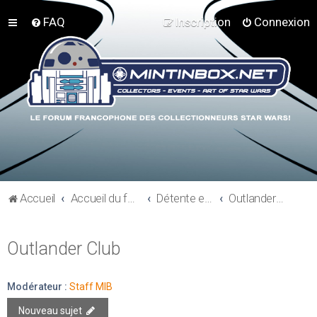
FAQ
Inscription
Connexion
Accueil
Accueil du forum
Détente et communauté Mint In Box
Outlander Club
Outlander Club
Modérateur :
Staff MIB
Nouveau sujet