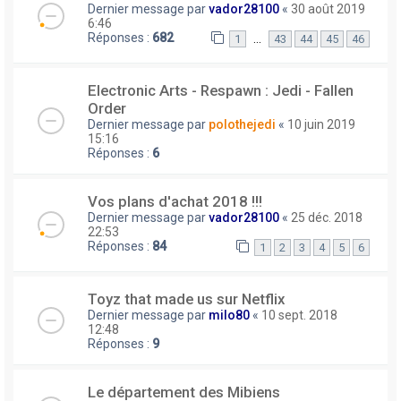
Dernier message par
vador28100
«
30 août 2019
6:46
Réponses :
682
…
1
43
44
45
46
Electronic Arts - Respawn : Jedi - Fallen
Order
Dernier message par
polothejedi
«
10 juin 2019
15:16
Réponses :
6
Vos plans d'achat 2018 !!!
Dernier message par
vador28100
«
25 déc. 2018
22:53
Réponses :
84
1
2
3
4
5
6
Toyz that made us sur Netflix
Dernier message par
milo80
«
10 sept. 2018
12:48
Réponses :
9
Le département des Mibiens