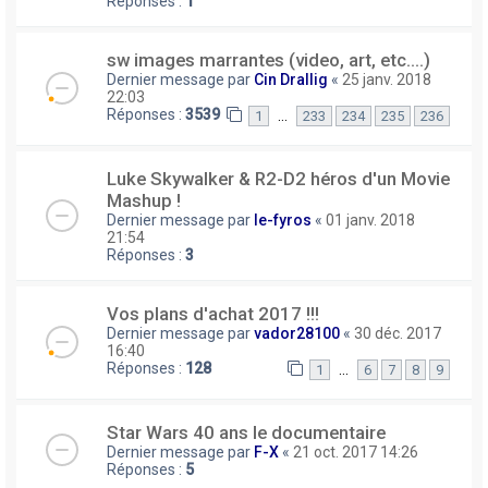
Réponses :
1
sw images marrantes (video, art, etc....)
Dernier message par
Cin Drallig
«
25 janv. 2018
22:03
Réponses :
3539
…
1
233
234
235
236
Luke Skywalker & R2-D2 héros d'un Movie
Mashup !
Dernier message par
le-fyros
«
01 janv. 2018
21:54
Réponses :
3
Vos plans d'achat 2017 !!!
Dernier message par
vador28100
«
30 déc. 2017
16:40
Réponses :
128
…
1
6
7
8
9
Star Wars 40 ans le documentaire
Dernier message par
F-X
«
21 oct. 2017 14:26
Réponses :
5