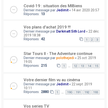
Covid-19 : situation des MIBiens
Dernier message par
Jedimit
«
14 avr. 2020 20:57
Réponses :
13
Vos plans d'achat 2019 !!!
Dernier message par
Darkmatt Sith Lord
«
22 déc.
2019 18:38
Réponses :
42
1
2
3
Star Tours II - The Adventure continue
Dernier message par
polothejedi
«
25 oct. 2019
19:05
Réponses :
215
…
1
12
13
14
15
Votre dernier film vu au cinéma
Dernier message par
Jedimit
«
22 sept. 2019
10:11
Réponses :
2880
…
1
190
191
192
193
Vos series TV