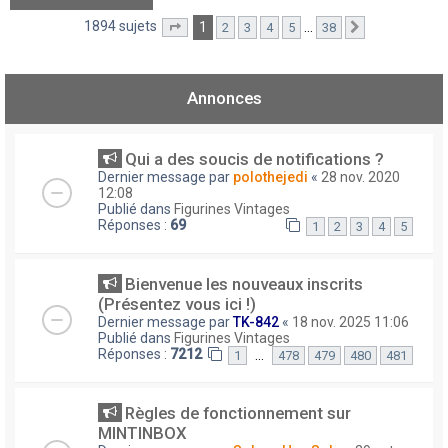
1894 sujets
1
…
2
3
4
5
38
Page
1
sur
38
Suivant
Annonces
Qui a des soucis de notifications ?
Dernier message par
polothejedi
«
28 nov. 2020
12:08
Publié dans
Figurines Vintages
Réponses :
69
1
2
3
4
5
Bienvenue les nouveaux inscrits
(Présentez vous ici !)
Dernier message par
TK-842
«
18 nov. 2025 11:06
Publié dans
Figurines Vintages
Réponses :
7212
…
1
478
479
480
481
Règles de fonctionnement sur
MINTINBOX