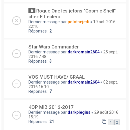
Rogue One les jetons "Cosmic Shell"
chez E.Leclerc
Dernier message par
polothejedi
«
19 oct. 2016
22:10
Réponses :
2
Star Wars Commander
Dernier message par
darkromain2604
«
25 sept.
2016 7:48
Réponses :
3
VOS MUST HAVE/ GRAAL
Dernier message par
darkromain2604
«
02 sept.
2016 16:10
Réponses :
7
KOP MIB 2016-2017
Dernier message par
darkplegius
«
29 août 2016
15:19
Réponses :
21
1
2