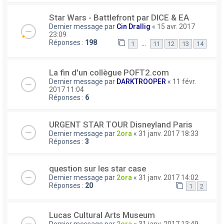
Star Wars - Battlefront par DICE & EA
Dernier message par
Cin Drallig
«
15 avr. 2017
23:09
Réponses :
198
…
1
11
12
13
14
La fin d'un collègue POFT2.com
Dernier message par
DARKTROOPER
«
11 févr.
2017 11:04
Réponses :
6
URGENT STAR TOUR Disneyland Paris
Dernier message par
2ora
«
31 janv. 2017 18:33
Réponses :
3
question sur les star case
Dernier message par
2ora
«
31 janv. 2017 14:02
Réponses :
20
1
2
Lucas Cultural Arts Museum
Dernier message par
2ora
«
31 janv. 2017 13:49