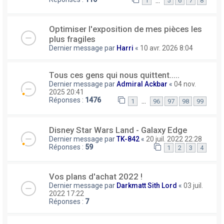
…
1
5
6
7
8
Optimiser l'exposition de mes pièces les
plus fragiles
Dernier message par
Harri
«
10 avr. 2026 8:04
Tous ces gens qui nous quittent.....
Dernier message par
Admiral Ackbar
«
04 nov.
2025 20:41
Réponses :
1476
…
1
96
97
98
99
Disney Star Wars Land - Galaxy Edge
Dernier message par
TK-842
«
20 juil. 2022 22:28
Réponses :
59
1
2
3
4
Vos plans d'achat 2022 !
Dernier message par
Darkmatt Sith Lord
«
03 juil.
2022 17:22
Réponses :
7