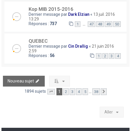
Kop MIB 2015-2016
Dernier message par
Dark Elzian
«
13 juil. 2016
13:29
Réponses :
737
…
1
47
48
49
50
QUEBEC
Dernier message par
Cin Drallig
«
21 juin 2016
2:59
Réponses :
56
1
2
3
4
Nouveau sujet
1894 sujets
1
…
2
3
4
5
38
Page
1
sur
38
Suivant
Aller