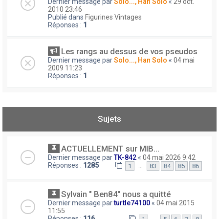
Dernier message par
Solo..., Han Solo
«
29 oct.
2010 23:46
Publié dans
Figurines Vintages
Réponses :
1
Les rangs au dessus de vos pseudos
Dernier message par
Solo..., Han Solo
«
04 mai
2009 11:23
Réponses :
1
Sujets
ACTUELLEMENT sur MIB...
Dernier message par
TK-842
«
04 mai 2026 9:42
Réponses :
1285
…
1
83
84
85
86
Sylvain " Ben84" nous a quitté
Dernier message par
turtle74100
«
04 mai 2015
11:55
Réponses :
116