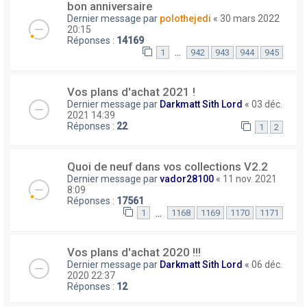
bon anniversaire
Dernier message par
polothejedi
«
30 mars 2022
20:15
Réponses :
14169
…
1
942
943
944
945
Vos plans d'achat 2021 !
Dernier message par
Darkmatt Sith Lord
«
03 déc.
2021 14:39
Réponses :
22
1
2
Quoi de neuf dans vos collections V2.2
Dernier message par
vador28100
«
11 nov. 2021
8:09
Réponses :
17561
…
1
1168
1169
1170
1171
Vos plans d'achat 2020 !!!
Dernier message par
Darkmatt Sith Lord
«
06 déc.
2020 22:37
Réponses :
12