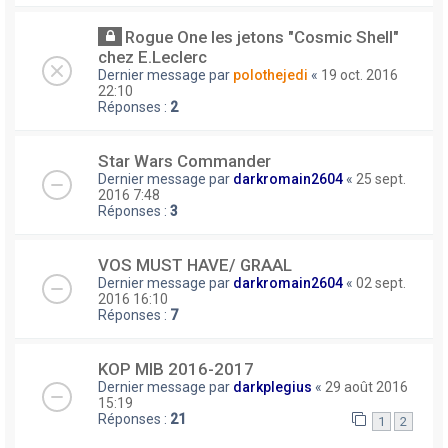
Rogue One les jetons "Cosmic Shell"
chez E.Leclerc
Dernier message par
polothejedi
«
19 oct. 2016
22:10
Réponses :
2
Star Wars Commander
Dernier message par
darkromain2604
«
25 sept.
2016 7:48
Réponses :
3
VOS MUST HAVE/ GRAAL
Dernier message par
darkromain2604
«
02 sept.
2016 16:10
Réponses :
7
KOP MIB 2016-2017
Dernier message par
darkplegius
«
29 août 2016
15:19
Réponses :
21
1
2