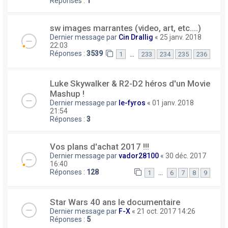
Réponses :
1
sw images marrantes (video, art, etc....)
Dernier message par
Cin Drallig
«
25 janv. 2018
22:03
Réponses :
3539
…
1
233
234
235
236
Luke Skywalker & R2-D2 héros d'un Movie
Mashup !
Dernier message par
le-fyros
«
01 janv. 2018
21:54
Réponses :
3
Vos plans d'achat 2017 !!!
Dernier message par
vador28100
«
30 déc. 2017
16:40
Réponses :
128
…
1
6
7
8
9
Star Wars 40 ans le documentaire
Dernier message par
F-X
«
21 oct. 2017 14:26
Réponses :
5