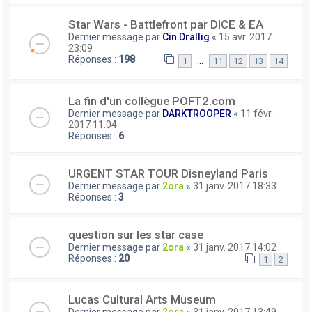
Star Wars - Battlefront par DICE & EA
Dernier message par
Cin Drallig
«
15 avr. 2017
23:09
Réponses :
198
…
1
11
12
13
14
La fin d'un collègue POFT2.com
Dernier message par
DARKTROOPER
«
11 févr.
2017 11:04
Réponses :
6
URGENT STAR TOUR Disneyland Paris
Dernier message par
2ora
«
31 janv. 2017 18:33
Réponses :
3
question sur les star case
Dernier message par
2ora
«
31 janv. 2017 14:02
Réponses :
20
1
2
Lucas Cultural Arts Museum
Dernier message par
2ora
«
31 janv. 2017 13:49