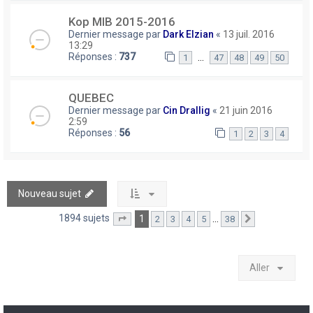
Kop MIB 2015-2016
Dernier message par
Dark Elzian
«
13 juil. 2016
13:29
Réponses :
737
…
1
47
48
49
50
QUEBEC
Dernier message par
Cin Drallig
«
21 juin 2016
2:59
Réponses :
56
1
2
3
4
Nouveau sujet
1894 sujets
1
…
2
3
4
5
38
Page
1
sur
38
Suivant
Aller