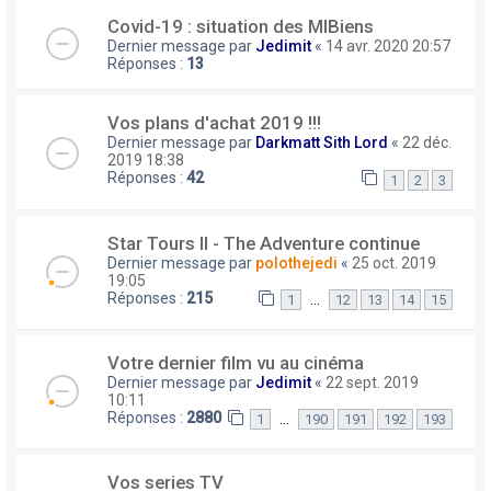
Covid-19 : situation des MIBiens
Dernier message par
Jedimit
«
14 avr. 2020 20:57
Réponses :
13
Vos plans d'achat 2019 !!!
Dernier message par
Darkmatt Sith Lord
«
22 déc.
2019 18:38
Réponses :
42
1
2
3
Star Tours II - The Adventure continue
Dernier message par
polothejedi
«
25 oct. 2019
19:05
Réponses :
215
…
1
12
13
14
15
Votre dernier film vu au cinéma
Dernier message par
Jedimit
«
22 sept. 2019
10:11
Réponses :
2880
…
1
190
191
192
193
Vos series TV