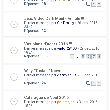
Réponses :
18
1
2
Jeux Vidéo Dark Maul - Annulé !!!
Dernier message par
Cin Drallig
«
26 janv. 2017
23:49
Réponses :
12
Vos plans d'achat 2016 !!!
Dernier message par
vador28100
«
29 déc. 2016
18:24
Réponses :
113
…
1
5
6
7
8
Willy "Tusken" Nowe
Dernier message par
darkplegius
«
19 déc. 2016
13:08
Réponses :
26
1
2
Catalogue de Noël 2016
Dernier message par
polothejedi
«
31 oct. 2016
15:36