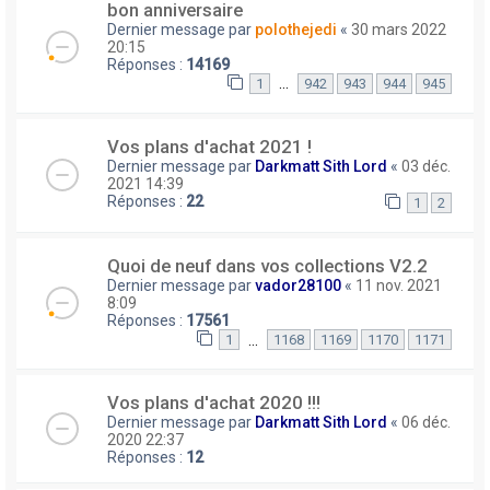
bon anniversaire
Dernier message par
polothejedi
«
30 mars 2022
20:15
Réponses :
14169
…
1
942
943
944
945
Vos plans d'achat 2021 !
Dernier message par
Darkmatt Sith Lord
«
03 déc.
2021 14:39
Réponses :
22
1
2
Quoi de neuf dans vos collections V2.2
Dernier message par
vador28100
«
11 nov. 2021
8:09
Réponses :
17561
…
1
1168
1169
1170
1171
Vos plans d'achat 2020 !!!
Dernier message par
Darkmatt Sith Lord
«
06 déc.
2020 22:37
Réponses :
12