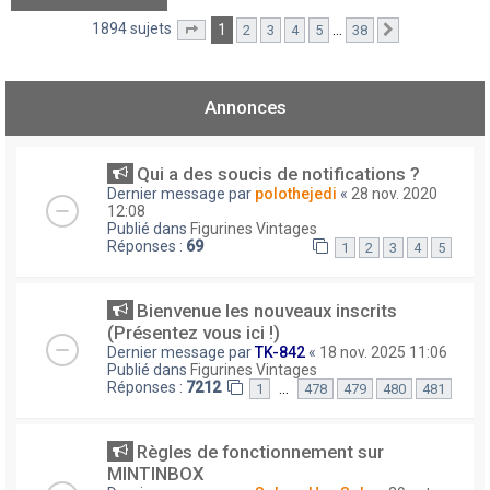
1894 sujets
1
…
2
3
4
5
38
Page
1
sur
38
Suivant
Annonces
Qui a des soucis de notifications ?
Dernier message par
polothejedi
«
28 nov. 2020
12:08
Publié dans
Figurines Vintages
Réponses :
69
1
2
3
4
5
Bienvenue les nouveaux inscrits
(Présentez vous ici !)
Dernier message par
TK-842
«
18 nov. 2025 11:06
Publié dans
Figurines Vintages
Réponses :
7212
…
1
478
479
480
481
Règles de fonctionnement sur
MINTINBOX