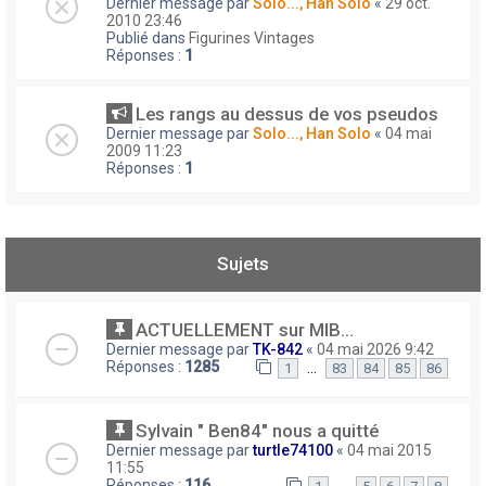
Dernier message par
Solo..., Han Solo
«
29 oct.
2010 23:46
Publié dans
Figurines Vintages
Réponses :
1
Les rangs au dessus de vos pseudos
Dernier message par
Solo..., Han Solo
«
04 mai
2009 11:23
Réponses :
1
Sujets
ACTUELLEMENT sur MIB...
Dernier message par
TK-842
«
04 mai 2026 9:42
Réponses :
1285
…
1
83
84
85
86
Sylvain " Ben84" nous a quitté
Dernier message par
turtle74100
«
04 mai 2015
11:55
Réponses :
116