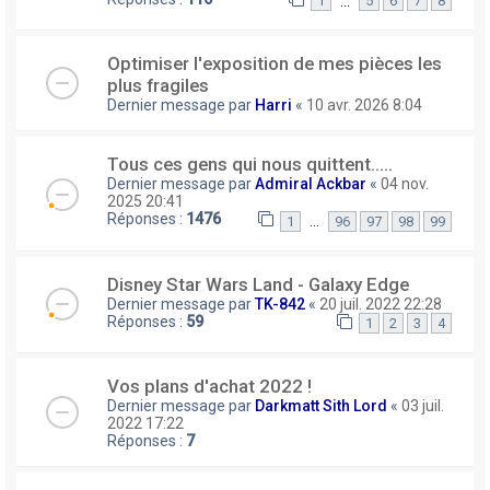
…
1
5
6
7
8
Optimiser l'exposition de mes pièces les
plus fragiles
Dernier message par
Harri
«
10 avr. 2026 8:04
Tous ces gens qui nous quittent.....
Dernier message par
Admiral Ackbar
«
04 nov.
2025 20:41
Réponses :
1476
…
1
96
97
98
99
Disney Star Wars Land - Galaxy Edge
Dernier message par
TK-842
«
20 juil. 2022 22:28
Réponses :
59
1
2
3
4
Vos plans d'achat 2022 !
Dernier message par
Darkmatt Sith Lord
«
03 juil.
2022 17:22
Réponses :
7