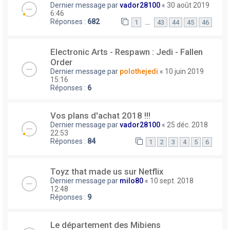
Dernier message par
vador28100
«
30 août 2019
6:46
Réponses :
682
…
1
43
44
45
46
Electronic Arts - Respawn : Jedi - Fallen
Order
Dernier message par
polothejedi
«
10 juin 2019
15:16
Réponses :
6
Vos plans d'achat 2018 !!!
Dernier message par
vador28100
«
25 déc. 2018
22:53
Réponses :
84
1
2
3
4
5
6
Toyz that made us sur Netflix
Dernier message par
milo80
«
10 sept. 2018
12:48
Réponses :
9
Le département des Mibiens