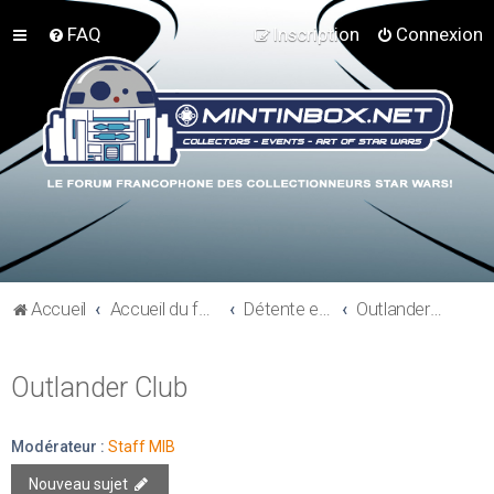
FAQ
Inscription
Connexion
Accueil
Accueil du forum
Détente et communauté Mint In Box
Outlander Club
Outlander Club
Modérateur :
Staff MIB
Nouveau sujet