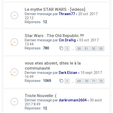
Le mythe STAR WARS - [vidéos]
Dernier message par
Thrawn77
«
20 oct. 2017
22:12
Réponses :
12
Star Wars : The Old Republic !!!!
Dernier message par
Cin Drallig
«
03 oct. 2017
13:44
Réponses :
780
…
1
50
51
52
53
vous etes absent, dites le à la
communauté
Dernier message par
Dark Elzian
«
10 sept. 2017
16:49
Réponses :
1069
…
1
69
70
71
72
Triste Nouvelle :(
Dernier message par
darkromain2604
«
30 août
2017 8:49
Réponses :
12