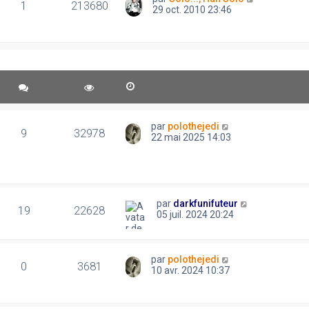
1
213680
29 oct. 2010 23:46
par
polothejedi
9
32978
22 mai 2025 14:03
par
darkfunifuteur
19
22628
05 juil. 2024 20:24
par
polothejedi
0
3681
10 avr. 2024 10:37