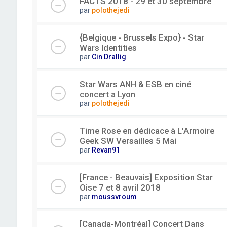
FACTS 2018 - 29 et 30 septembre
par
polothejedi
{Belgique - Brussels Expo} - Star
Wars Identities
par
Cin Drallig
Star Wars ANH & ESB en ciné
concert a Lyon
par
polothejedi
Time Rose en dédicace à L'Armoire
Geek SW Versailles 5 Mai
par
Revan91
[France - Beauvais] Exposition Star
Oise 7 et 8 avril 2018
par
moussvroum
[Canada-Montréal] Concert Dans