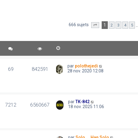
666 sujets
1
2
3
4
5
Page
1
sur
14
par
polothejedi
69
842591
28 nov. 2020 12:08
par
TK-842
7212
6560667
18 nov. 2025 11:06
par
Solo..., Han Solo