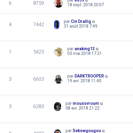
par
es59
6
8759
18 sept. 2018 20:07
par
Cin Drallig
4
7442
31 août 2018 7:49
par
anaking13
1
5425
03 mai 2018 17:21
par
DARKTROOPER
3
6603
19 avr. 2018 11:40
par
moussvroum
3
6283
08 avr. 2018 21:22
par
Sebswgougou