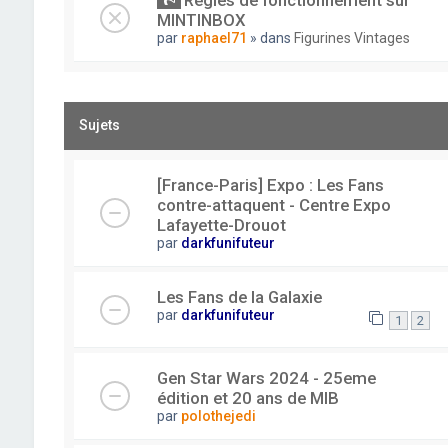
Règles de fonctionnement sur
MINTINBOX
par
raphael71
» dans
Figurines Vintages
Sujets
[France-Paris] Expo : Les Fans
contre-attaquent - Centre Expo
Lafayette-Drouot
par
darkfunifuteur
Les Fans de la Galaxie
par
darkfunifuteur
1
2
Gen Star Wars 2024 - 25eme
édition et 20 ans de MIB
par
polothejedi