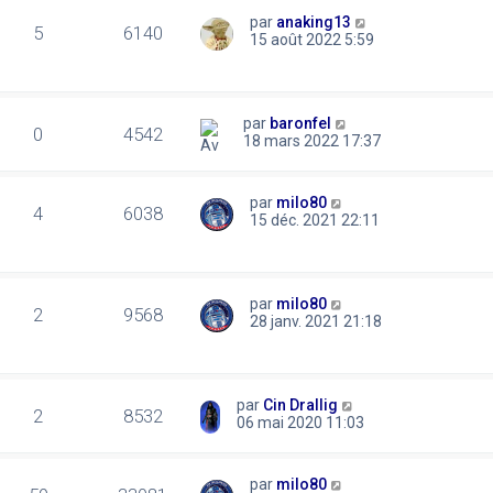
par
anaking13
5
6140
15 août 2022 5:59
par
baronfel
0
4542
18 mars 2022 17:37
par
milo80
4
6038
15 déc. 2021 22:11
par
milo80
2
9568
28 janv. 2021 21:18
par
Cin Drallig
2
8532
06 mai 2020 11:03
par
milo80