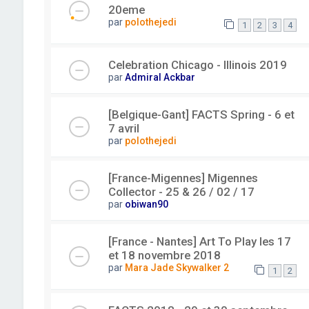
20eme
par
polothejedi
1
2
3
4
Celebration Chicago - Illinois 2019
par
Admiral Ackbar
[Belgique-Gant] FACTS Spring - 6 et
7 avril
par
polothejedi
[France-Migennes] Migennes
Collector - 25 & 26 / 02 / 17
par
obiwan90
[France - Nantes] Art To Play les 17
et 18 novembre 2018
par
Mara Jade Skywalker 2
1
2