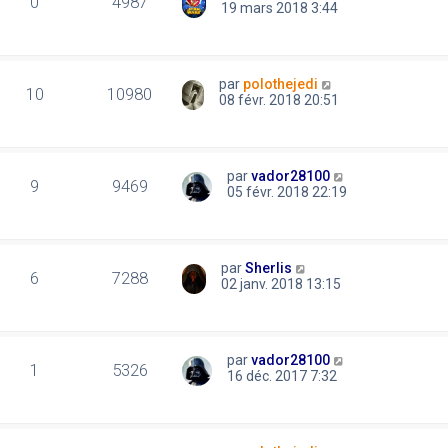
0
4987
19 mars 2018 3:44
par
polothejedi
10
10980
08 févr. 2018 20:51
par
vador28100
9
9469
05 févr. 2018 22:19
par
Sherlis
6
7288
02 janv. 2018 13:15
par
vador28100
1
5326
16 déc. 2017 7:32