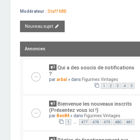
Modérateur :
Staff MIB
Nouveau sujet
Annonces
Qui a des soucis de notifications
?
par
arbal
» dans
Figurines Vintages
1
2
3
4
5
Bienvenue les nouveaux inscrits
(Présentez vous ici !)
par
Ben84
» dans
Figurines Vintages
…
1
477
478
479
480
481