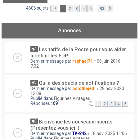
4606 sujets
1
…
2
3
4
5
93
Page
1
sur
93
Suivant
Annonces
Les tarifs de la Poste pour vous aider
à définir les FDP
Dernier message par
raphael71
«
06 juin 2016
7:32
Qui a des soucis de notifications ?
Dernier message par
polothejedi
«
28 nov. 2020
12:08
Publié dans
Figurines Vintages
Réponses :
69
1
2
3
4
5
Bienvenue les nouveaux inscrits
(Présentez vous ici !)
Dernier message par
TK-842
«
18 nov. 2025 11:06
Publié dans
Figurines Vintages