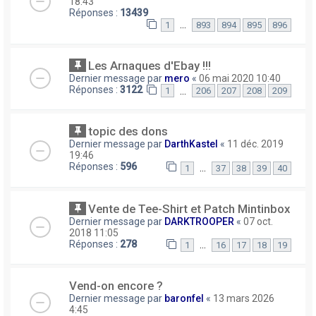
18:43
Réponses :
13439
…
1
893
894
895
896
Les Arnaques d'Ebay !!!
Dernier message par
mero
«
06 mai 2020 10:40
Réponses :
3122
…
1
206
207
208
209
topic des dons
Dernier message par
DarthKastel
«
11 déc. 2019
19:46
Réponses :
596
…
1
37
38
39
40
Vente de Tee-Shirt et Patch Mintinbox
Dernier message par
DARKTROOPER
«
07 oct.
2018 11:05
Réponses :
278
…
1
16
17
18
19
Vend-on encore ?
Dernier message par
baronfel
«
13 mars 2026
4:45