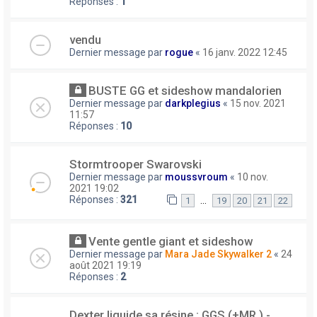
Réponses :
1
vendu
Dernier message par
rogue
«
16 janv. 2022 12:45
BUSTE GG et sideshow mandalorien
Dernier message par
darkplegius
«
15 nov. 2021
11:57
Réponses :
10
Stormtrooper Swarovski
Dernier message par
moussvroum
«
10 nov.
2021 19:02
Réponses :
321
…
1
19
20
21
22
Vente gentle giant et sideshow
Dernier message par
Mara Jade Skywalker 2
«
24
août 2021 19:19
Réponses :
2
Dexter liquide sa résine : GGS (+MR ) -