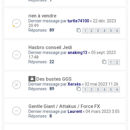
Réponses :
1
rien à vendre
Dernier message par
turtle74100
«
22 déc. 2023
20:49
Réponses :
89
1
2
3
4
5
6
Hasbro conseil Jedi
Dernier message par
anaking13
«
05 sept. 2023
17:48
Réponses :
22
1
2
Des bustes GGS
Dernier message par
Xerxès
«
02 mai 2023 11:26
Réponses :
89
1
2
3
4
5
6
Gentle Giant / Attakus / Force FX
Dernier message par
Laurent
«
04 mars 2023 3:05
Réponses :
8