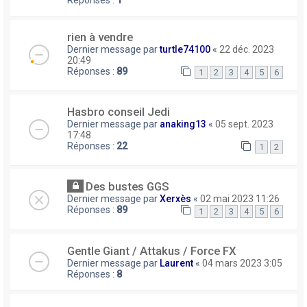
Réponses :
1
rien à vendre
Dernier message par
turtle74100
«
22 déc. 2023
20:49
Réponses :
89
1
2
3
4
5
6
Hasbro conseil Jedi
Dernier message par
anaking13
«
05 sept. 2023
17:48
Réponses :
22
1
2
Des bustes GGS
Dernier message par
Xerxès
«
02 mai 2023 11:26
Réponses :
89
1
2
3
4
5
6
Gentle Giant / Attakus / Force FX
Dernier message par
Laurent
«
04 mars 2023 3:05
Réponses :
8