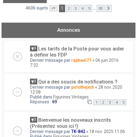
4606 sujets
1
…
2
3
4
5
93
Page
1
sur
93
Suivant
Annonces
Les tarifs de la Poste pour vous aider
à définir les FDP
Dernier message par
raphael71
«
06 juin 2016
7:32
Qui a des soucis de notifications ?
Dernier message par
polothejedi
«
28 nov. 2020
12:08
Publié dans
Figurines Vintages
Réponses :
69
1
2
3
4
5
Bienvenue les nouveaux inscrits
(Présentez vous ici !)
Dernier message par
TK-842
«
18 nov. 2025 11:06
Publié dans
Figurines Vintages