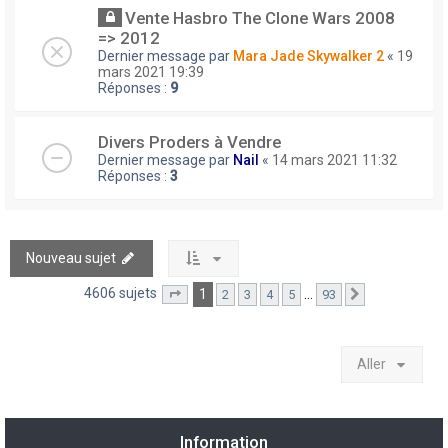
Vente Hasbro The Clone Wars 2008
=> 2012
Dernier message par
Mara Jade Skywalker 2
«
19
mars 2021 19:39
Réponses :
9
Divers Proders à Vendre
Dernier message par
Nail
«
14 mars 2021 11:32
Réponses :
3
Nouveau sujet
4606 sujets
1
…
2
3
4
5
93
Page
1
sur
93
Suivant
Aller
Information