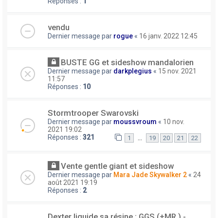
Réponses :
1
vendu
Dernier message par
rogue
«
16 janv. 2022 12:45
BUSTE GG et sideshow mandalorien
Dernier message par
darkplegius
«
15 nov. 2021
11:57
Réponses :
10
Stormtrooper Swarovski
Dernier message par
moussvroum
«
10 nov.
2021 19:02
Réponses :
321
…
1
19
20
21
22
Vente gentle giant et sideshow
Dernier message par
Mara Jade Skywalker 2
«
24
août 2021 19:19
Réponses :
2
Dexter liquide sa résine : GGS (+MR ) -