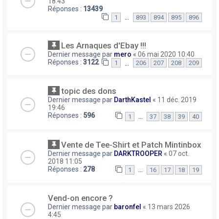
18:43
Réponses :
13439
…
1
893
894
895
896
Les Arnaques d'Ebay !!!
Dernier message par
mero
«
06 mai 2020 10:40
Réponses :
3122
…
1
206
207
208
209
topic des dons
Dernier message par
DarthKastel
«
11 déc. 2019
19:46
Réponses :
596
…
1
37
38
39
40
Vente de Tee-Shirt et Patch Mintinbox
Dernier message par
DARKTROOPER
«
07 oct.
2018 11:05
Réponses :
278
…
1
16
17
18
19
Vend-on encore ?
Dernier message par
baronfel
«
13 mars 2026
4:45