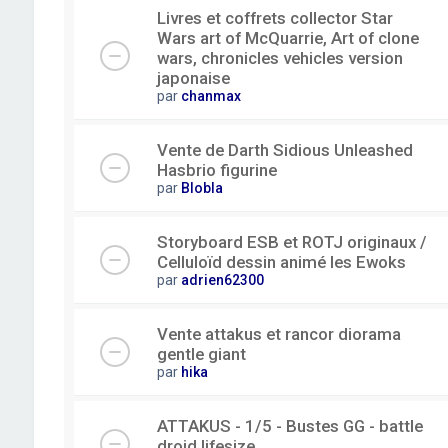
Livres et coffrets collector Star
Wars art of McQuarrie, Art of clone
wars, chronicles vehicles version
japonaise
par
chanmax
Vente de Darth Sidious Unleashed
Hasbrio figurine
par
Blobla
Storyboard ESB et ROTJ originaux /
Celluloïd dessin animé les Ewoks
par
adrien62300
Vente attakus et rancor diorama
gentle giant
par
hika
ATTAKUS - 1/5 - Bustes GG - battle
droid lifesize