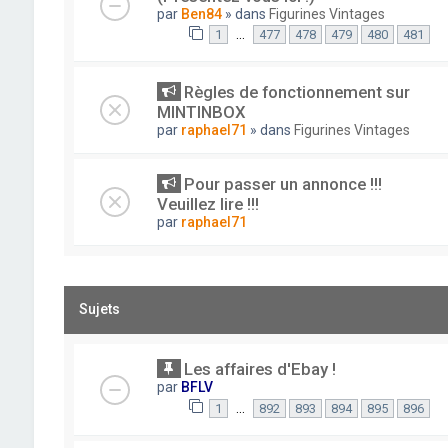
par
Ben84
» dans
Figurines Vintages
…
1
477
478
479
480
481
Règles de fonctionnement sur
MINTINBOX
par
raphael71
» dans
Figurines Vintages
Pour passer un annonce !!!
Veuillez lire !!!
par
raphael71
Sujets
Les affaires d'Ebay !
par
BFLV
…
1
892
893
894
895
896