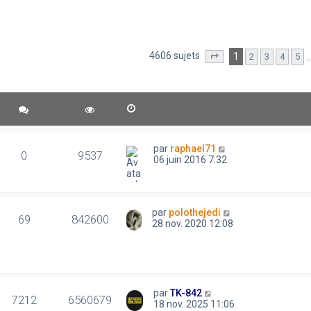
4606 sujets
1
2
3
4
5
Page
1
sur
93
par
raphael71
0
9537
06 juin 2016 7:32
par
polothejedi
69
842600
28 nov. 2020 12:08
par
TK-842
7212
6560679
18 nov. 2025 11:06