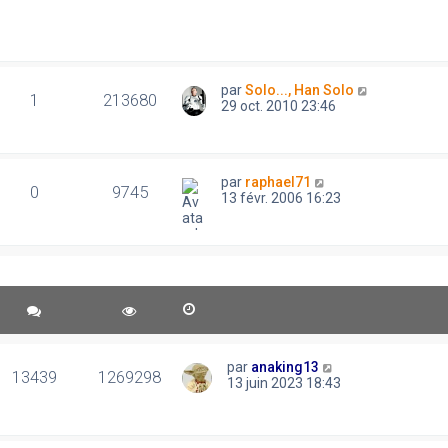
par
Solo..., Han Solo
1
213680
29 oct. 2010 23:46
par
raphael71
0
9745
13 févr. 2006 16:23
par
anaking13
13439
1269298
13 juin 2023 18:43