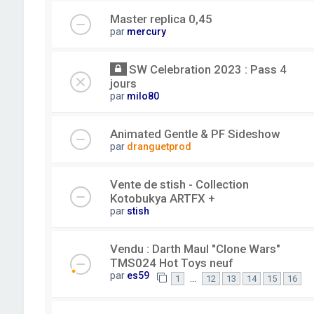
Master replica 0,45
par
mercury
SW Celebration 2023 : Pass 4
jours
par
milo80
Animated Gentle & PF Sideshow
par
dranguetprod
Vente de stish - Collection
Kotobukya ARTFX +
par
stish
Vendu : Darth Maul "Clone Wars"
TMS024 Hot Toys neuf
par
es59
…
1
12
13
14
15
16