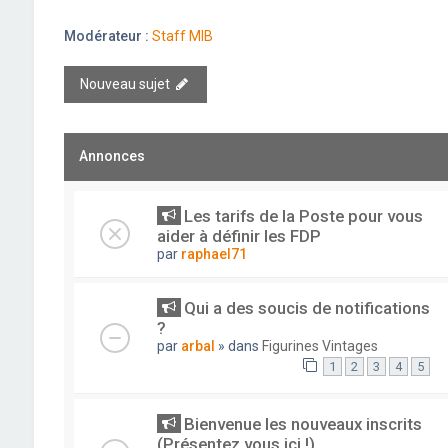
Modérateur :
Staff MIB
Nouveau sujet
Annonces
Les tarifs de la Poste pour vous
aider à définir les FDP
par
raphael71
Qui a des soucis de notifications
?
par
arbal
» dans
Figurines Vintages
1
2
3
4
5
Bienvenue les nouveaux inscrits
(Présentez vous ici !)