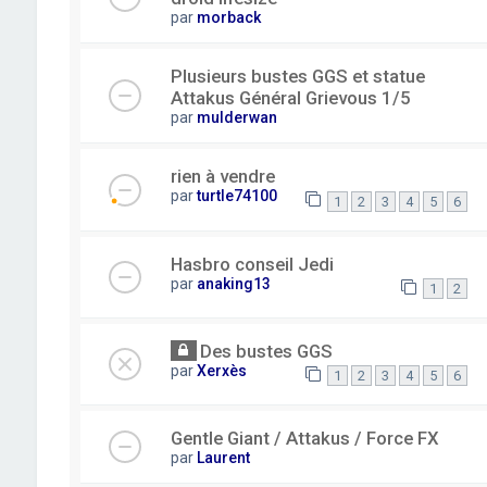
par
morback
Plusieurs bustes GGS et statue
Attakus Général Grievous 1/5
par
mulderwan
rien à vendre
par
turtle74100
1
2
3
4
5
6
Hasbro conseil Jedi
par
anaking13
1
2
Des bustes GGS
par
Xerxès
1
2
3
4
5
6
Gentle Giant / Attakus / Force FX
par
Laurent