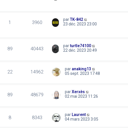
par
TK-842
1
3960
23 déc. 2023 23:00
par
turtle74100
89
40443
22 déc. 2023 20:49
par
anaking13
22
14962
05 sept. 2023 17:48
par
Xerxès
89
48679
02 mai 2023 11:26
par
Laurent
8
8343
04 mars 2023 3:05