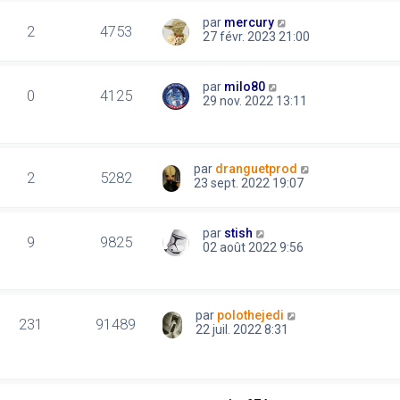
par
mercury
2
4753
27 févr. 2023 21:00
par
milo80
0
4125
29 nov. 2022 13:11
par
dranguetprod
2
5282
23 sept. 2022 19:07
par
stish
9
9825
02 août 2022 9:56
par
polothejedi
231
91489
22 juil. 2022 8:31