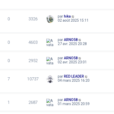
par
hika
0
3326
02 août 2025 15:11
par
ARNO58
0
4603
27 avr. 2025 20:28
par
ARNO58
0
2952
02 avr. 2025 23:01
par
RED LEADER
7
10737
04 mars 2025 16:20
par
ARNO58
1
2687
01 mars 2025 20:59