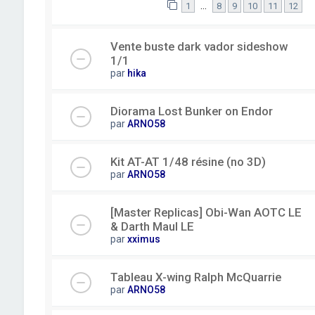
…
1
8
9
10
11
12
Vente buste dark vador sideshow
1/1
par
hika
Diorama Lost Bunker on Endor
par
ARNO58
Kit AT-AT 1/48 résine (no 3D)
par
ARNO58
[Master Replicas] Obi-Wan AOTC LE
& Darth Maul LE
par
xximus
Tableau X-wing Ralph McQuarrie
par
ARNO58