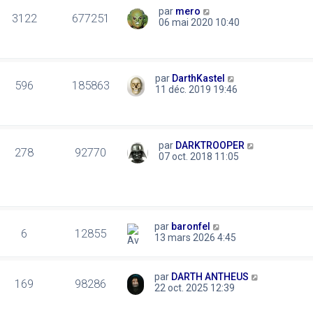
par
mero
3122
677251
06 mai 2020 10:40
par
DarthKastel
596
185863
11 déc. 2019 19:46
par
DARKTROOPER
278
92770
07 oct. 2018 11:05
par
baronfel
6
12855
13 mars 2026 4:45
par
DARTH ANTHEUS
169
98286
22 oct. 2025 12:39