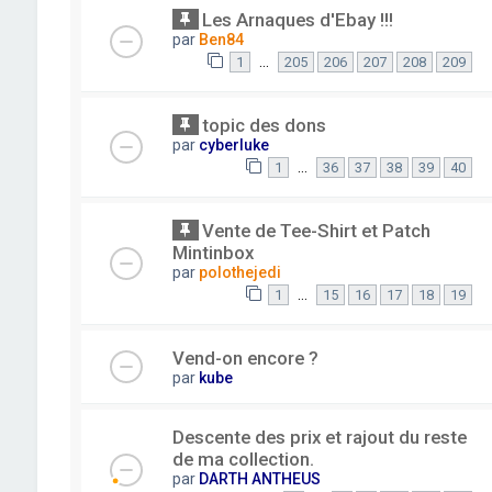
Les Arnaques d'Ebay !!!
par
Ben84
…
1
205
206
207
208
209
topic des dons
par
cyberluke
…
1
36
37
38
39
40
Vente de Tee-Shirt et Patch
Mintinbox
par
polothejedi
…
1
15
16
17
18
19
Vend-on encore ?
par
kube
Descente des prix et rajout du reste
de ma collection.
par
DARTH ANTHEUS