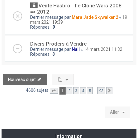
Vente Hasbro The Clone Wars 2008
=> 2012
Dernier message par
Mara Jade Skywalker 2
«
19
mars 2021 19:39
Réponses :
9
Divers Proders à Vendre
Dernier message par
Nail
«
14 mars 2021 11:32
Réponses :
3
Nouveau sujet
4606 sujets
1
…
2
3
4
5
93
Page
1
sur
93
Suivant
Aller
Information