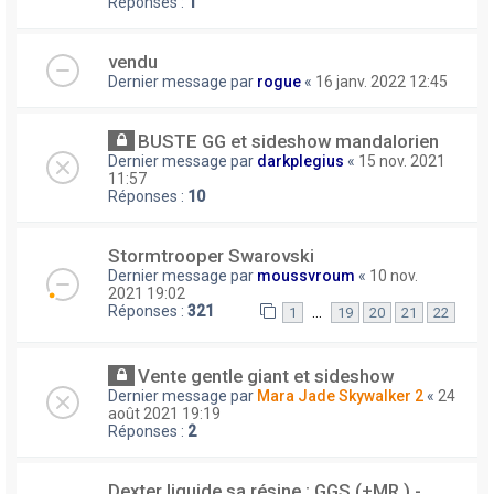
Réponses :
1
vendu
Dernier message par
rogue
«
16 janv. 2022 12:45
BUSTE GG et sideshow mandalorien
Dernier message par
darkplegius
«
15 nov. 2021
11:57
Réponses :
10
Stormtrooper Swarovski
Dernier message par
moussvroum
«
10 nov.
2021 19:02
Réponses :
321
…
1
19
20
21
22
Vente gentle giant et sideshow
Dernier message par
Mara Jade Skywalker 2
«
24
août 2021 19:19
Réponses :
2
Dexter liquide sa résine : GGS (+MR ) -