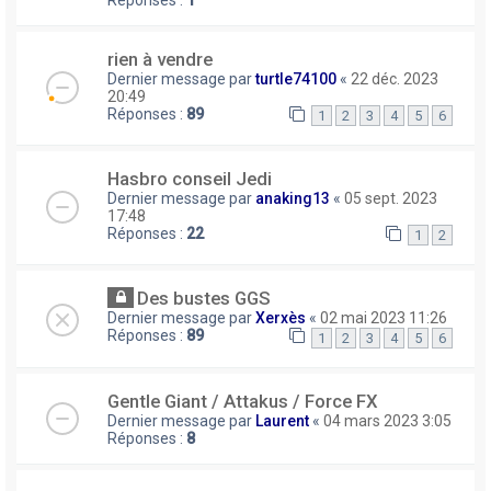
Réponses :
1
rien à vendre
Dernier message par
turtle74100
«
22 déc. 2023
20:49
Réponses :
89
1
2
3
4
5
6
Hasbro conseil Jedi
Dernier message par
anaking13
«
05 sept. 2023
17:48
Réponses :
22
1
2
Des bustes GGS
Dernier message par
Xerxès
«
02 mai 2023 11:26
Réponses :
89
1
2
3
4
5
6
Gentle Giant / Attakus / Force FX
Dernier message par
Laurent
«
04 mars 2023 3:05
Réponses :
8