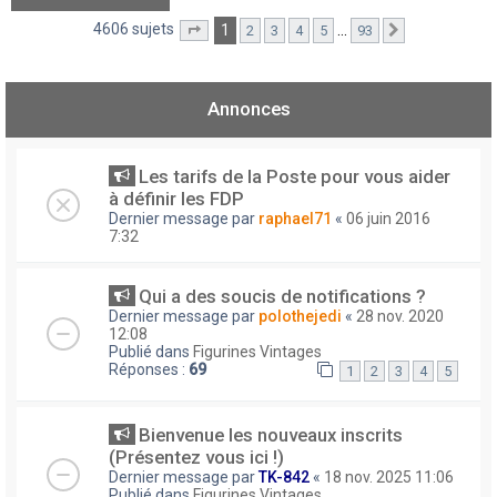
4606 sujets
1
…
2
3
4
5
93
Page
1
sur
93
Suivant
Annonces
Les tarifs de la Poste pour vous aider
à définir les FDP
Dernier message par
raphael71
«
06 juin 2016
7:32
Qui a des soucis de notifications ?
Dernier message par
polothejedi
«
28 nov. 2020
12:08
Publié dans
Figurines Vintages
Réponses :
69
1
2
3
4
5
Bienvenue les nouveaux inscrits
(Présentez vous ici !)
Dernier message par
TK-842
«
18 nov. 2025 11:06
Publié dans
Figurines Vintages