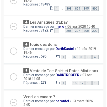
18:43
Réponses :
13439
…
1
893
894
895
896
Les Arnaques d'Ebay !!!
Dernier message par
mero
«
06 mai 2020 10:40
Réponses :
3122
…
1
206
207
208
209
topic des dons
Dernier message par
DarthKastel
«
11 déc. 2019
19:46
Réponses :
596
…
1
37
38
39
40
Vente de Tee-Shirt et Patch Mintinbox
Dernier message par
DARKTROOPER
«
07 oct.
2018 11:05
Réponses :
278
…
1
16
17
18
19
Vend-on encore ?
Dernier message par
baronfel
«
13 mars 2026
4:45