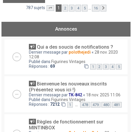
787 sujets
1
…
2
3
4
5
16
Page
1
sur
16
Suivant
Annonces
Qui a des soucis de notifications ?
Dernier message par
polothejedi
«
28 nov. 2020
12:08
Publié dans
Figurines Vintages
Réponses :
69
1
2
3
4
5
Bienvenue les nouveaux inscrits
(Présentez vous ici !)
Dernier message par
TK-842
«
18 nov. 2025 11:06
Publié dans
Figurines Vintages
Réponses :
7212
…
1
478
479
480
481
Règles de fonctionnement sur
MINTINBOX