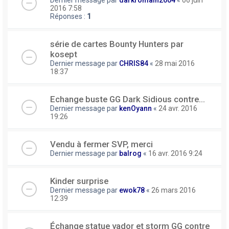
2016 7:58
Réponses :
1
série de cartes Bounty Hunters par
kosept
Dernier message par
CHRIS84
«
28 mai 2016
18:37
Echange buste GG Dark Sidious contre...
Dernier message par
kenOyann
«
24 avr. 2016
19:26
Vendu à fermer SVP, merci
Dernier message par
balrog
«
16 avr. 2016 9:24
Kinder surprise
Dernier message par
ewok78
«
26 mars 2016
12:39
Échange statue vador et storm GG contre