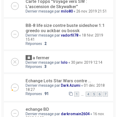
Carte Topps "Voyage vers SW :
L'ascension de Skywalker"
Dernier message par
milo80
«
26 nov. 2019 21:51
BB-8 life size contre buste sideshow 1:1
greedo ou ackbar ou bossk
Dernier message par
vadorfil78
«
18 févr. 2019
15:41
Réponses :
2
a fermer
Dernier message par
lolo
«
30 janv. 2019 12:14
Réponses :
3
Echange Lots Star Wars contre ...
Dernier message par
Dark Azumi
«
01 déc. 2018
18:27
Réponses :
91
…
1
4
5
6
7
echange BD
Dernier message par
darkromain2604
«
16 nov.