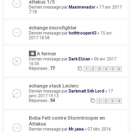
attakus 1/5
Dernier message par
Maximevador
«
17 avr. 2017
7:18
échange microfighter
Dernier message par
hothtrooper63
«
15 avr.
2017 18:58
A fermer
Dernier message par
Dark Elzian
«
06 avr. 2017
16:56
Réponses :
77
1
2
3
4
5
6
echange stack Leclerc
Dernier message par
Darkmatt Sith Lord
«
17
janv. 2017 19:13
Réponses :
54
1
2
3
4
Boba Fett contre Stormtrooper en
Attakus
Dernier message par
Mr.jawa
«
07 déc. 2016