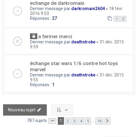
echange de darkromain
Dernier message par
darkromain2604
«
18 févr.
2016 9:53
Réponses :
27
1
2
a fermer merci
Dernier message par
deathstroke
«
31 déc. 2015
9:59
échange star wars 1/6 contre hot toys
marvel
Dernier message par
deathstroke
«
31 déc. 2015
9:55
Réponses :
1
Nouveau sujet
787 sujets
1
…
2
3
4
5
16
Page
1
sur
16
Suivant