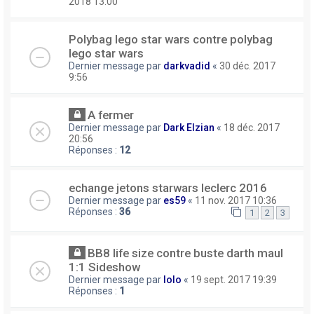
2018 13:00
Polybag lego star wars contre polybag
lego star wars
Dernier message par
darkvadid
«
30 déc. 2017
9:56
A fermer
Dernier message par
Dark Elzian
«
18 déc. 2017
20:56
Réponses :
12
echange jetons starwars leclerc 2016
Dernier message par
es59
«
11 nov. 2017 10:36
Réponses :
36
1
2
3
BB8 life size contre buste darth maul
1:1 Sideshow
Dernier message par
lolo
«
19 sept. 2017 19:39
Réponses :
1