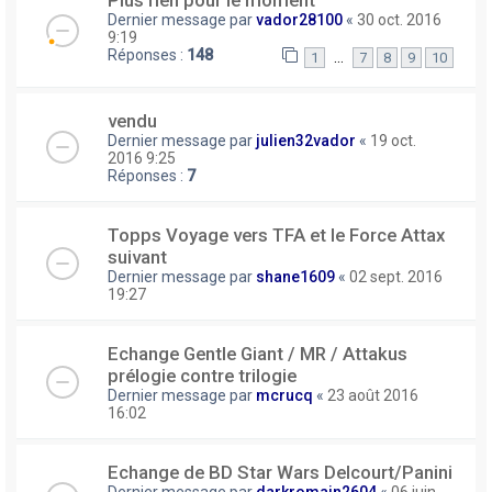
Plus rien pour le moment
Dernier message par
vador28100
«
30 oct. 2016
9:19
Réponses :
148
…
1
7
8
9
10
vendu
Dernier message par
julien32vador
«
19 oct.
2016 9:25
Réponses :
7
Topps Voyage vers TFA et le Force Attax
suivant
Dernier message par
shane1609
«
02 sept. 2016
19:27
Echange Gentle Giant / MR / Attakus
prélogie contre trilogie
Dernier message par
mcrucq
«
23 août 2016
16:02
Echange de BD Star Wars Delcourt/Panini
Dernier message par
darkromain2604
«
06 juin