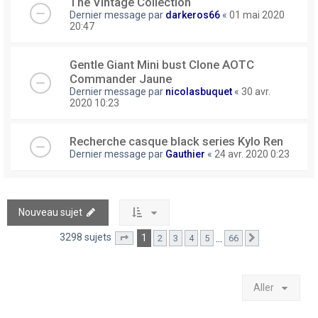
The Vintage Collection
Dernier message par
darkeros66
«
01 mai 2020
20:47
Gentle Giant Mini bust Clone AOTC
Commander Jaune
Dernier message par
nicolasbuquet
«
30 avr.
2020 10:23
Recherche casque black series Kylo Ren
Dernier message par
Gauthier
«
24 avr. 2020 0:23
Nouveau sujet
3298 sujets
1
…
2
3
4
5
66
Page
1
sur
66
Suivant
Aller