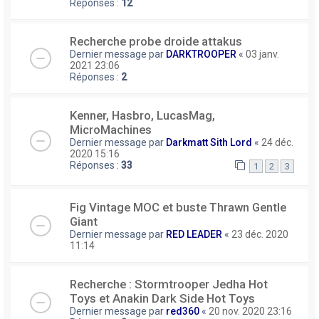
Réponses :
12
Recherche probe droide attakus
Dernier message par
DARKTROOPER
«
03 janv.
2021 23:06
Réponses :
2
Kenner, Hasbro, LucasMag,
MicroMachines
Dernier message par
Darkmatt Sith Lord
«
24 déc.
2020 15:16
Réponses :
33
1
2
3
Fig Vintage MOC et buste Thrawn Gentle
Giant
Dernier message par
RED LEADER
«
23 déc. 2020
11:14
Recherche : Stormtrooper Jedha Hot
Toys et Anakin Dark Side Hot Toys
Dernier message par
red360
«
20 nov. 2020 23:16