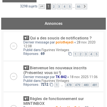
3298 sujets
1
…
2
3
4
5
66
Page
1
sur
66
Suivant
Annonces
Qui a des soucis de notifications ?
Dernier message par
polothejedi
«
28 nov. 2020
12:08
Publié dans
Figurines Vintages
Réponses :
69
1
2
3
4
5
Bienvenue les nouveaux inscrits
(Présentez vous ici !)
Dernier message par
TK-842
«
18 nov. 2025 11:06
Publié dans
Figurines Vintages
Réponses :
7212
…
1
478
479
480
481
Règles de fonctionnement sur
MINTINBOX