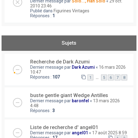
Dernier message par
Solo..., Han Solo
«
29 oct.
2010 23:46
Publié dans
Figurines Vintages
Réponses :
1
Sujets
Recherche de Dark Azumi
Dernier message par
Dark Azumi
«
16 mars 2026
10:47
Réponses :
107
…
1
5
6
7
8
buste gentle giant Wedge Antilles
Dernier message par
baronfel
«
13 mars 2026
4:48
Réponses :
3
Liste de recherche d' angel01
Dernier message par
angel01
«
17 août 2025 8:59
Réponses :
17