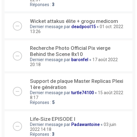
Réponses :
3
Wicket attakus élite + grogu medicom
Dernier message par
deadpool15
«
01 oct. 2022
13:26
Recherche Photo Official Pix vierge
Behind the Scene 8x10
Dernier message par
baronfel
«
17 août 2022
20:18
Support de plaque Master Replicas Plexi
1ère génération
Dernier message par
turtle74100
«
15 août 2022
8:17
Réponses :
5
Life-Size EPISODE I
Dernier message par
Padawantoine
«
03 juin
2022 14:18
Réponses :
3