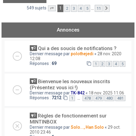
549 sujets
1
…
2
3
4
5
11
Page
1
sur
11
Suivant
Annonces
Qui a des soucis de notifications ?
Dernier message par
polothejedi
«
28 nov. 2020
12:08
Réponses :
69
1
2
3
4
5
Bienvenue les nouveaux inscrits
(Présentez vous ici !)
Dernier message par
TK-842
«
18 nov. 2025 11:06
Réponses :
7212
…
1
478
479
480
481
Règles de fonctionnement sur
MINTINBOX
Dernier message par
Solo..., Han Solo
«
29 oct.
2010 23:46