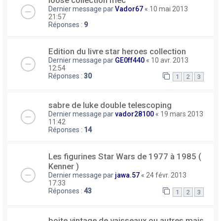
loose collection mec
Dernier message par
Vador67
«
10 mai 2013
21:57
Réponses :
9
Edition du livre star heroes collection
Dernier message par
GE0ff440
«
10 avr. 2013
12:54
Réponses :
30
1
2
3
sabre de luke double telescoping
Dernier message par
vador28100
«
19 mars 2013
11:42
Réponses :
14
Les figurines Star Wars de 1977 à 1985 (
Kenner )
Dernier message par
jawa.57
«
24 févr. 2013
17:33
Réponses :
43
1
2
3
boite vintage de vaisseaux ou autres mais