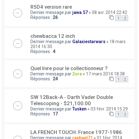
R5D4 version rare
Dernier message par
jawa.57
«
08 avr. 2014 22:42
Réponses :
26
1
2
chewbacca 12 inch
Dernier message par
Galaxiestarwars
«
18 mars
2014 16:30
Réponses :
4
Quel livre pour le collectionneur ?
Dernier message par
2ora
«
17 mars 2014 18:38
Réponses :
24
1
2
SW 12Back-A - Darth Vader Double
Telescoping - $21,100.00
Dernier message par
Tusken
«
03 févr. 2014 15:29
Réponses :
17
1
2
LA FRENCH TOUCH: France 1977-1986
Dernier message par
raphael71
«
01 févr. 2014