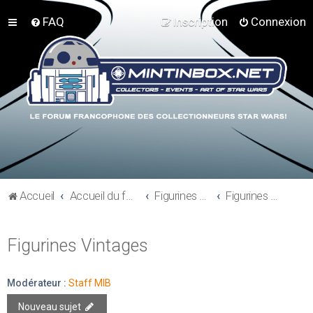
FAQ
Inscription
Connexion
Accueil
Accueil du forum
Figurines 3"3/4, Playsets, Vaisseaux,…
Figurines Vintages
Figurines Vintages
Modérateur :
Staff MIB
Nouveau sujet