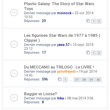
Plastic Galaxy: The Story of Star Wars
Toys
Dernier message par
moinock
«
25 oct. 2014
10:55
Réponses :
29
1
2
Les figurines Star Wars de 1977 à 1985 (
Clipper )
Dernier message par
jawa.57
«
10 sept. 2014
23:12
Réponses :
17
1
2
Du MECCANO au TRILOGO : Le LIVRE !
Dernier message par
polothejedi
«
19 juil. 2014
14:45
Réponses :
596
…
1
37
38
39
40
Baggie vs Loose?
Dernier message par
hika
«
08 mai 2014 3:06
Réponses :
8