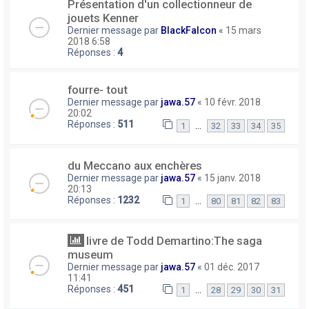
Présentation d'un collectionneur de
jouets Kenner
Dernier message par
BlackFalcon
«
15 mars
2018 6:58
Réponses :
4
fourre- tout
Dernier message par
jawa.57
«
10 févr. 2018
20:02
Réponses :
511
…
1
32
33
34
35
du Meccano aux enchères
Dernier message par
jawa.57
«
15 janv. 2018
20:13
Réponses :
1232
…
1
80
81
82
83
livre de Todd Demartino:The saga
museum
Dernier message par
jawa.57
«
01 déc. 2017
11:41
Réponses :
451
…
1
28
29
30
31