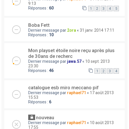
9:13
Réponses :
60
1
2
3
4
5
Boba Fett
Dernier message par
2ora
«
31 janv. 2014 17:11
Réponses :
10
Mon playset étoile noire reçu après plus
de 30ans de recherc
Dernier message par
jawa.57
«
10 sept. 2013
23:30
Réponses :
46
1
2
3
4
catalogue esb miro meccano pif
Dernier message par
raphael71
«
17 août 2013
15:53
Réponses :
6
nouveau
Dernier message par
raphael71
«
10 août 2013
17:55