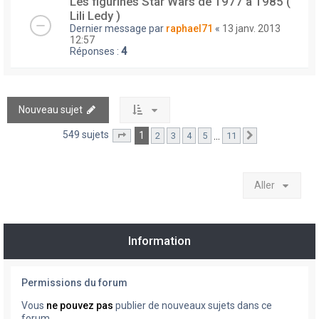
Les figurines Star Wars de 1977 à 1985 (
Lili Ledy )
Dernier message par
raphael71
«
13 janv. 2013
12:57
Réponses :
4
Nouveau sujet
549 sujets
1
…
2
3
4
5
11
Page
1
sur
11
Suivant
Aller
Information
Permissions du forum
Vous
ne pouvez pas
publier de nouveaux sujets dans ce
forum