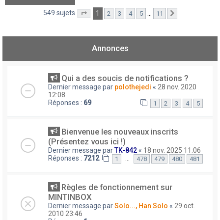
549 sujets
1
…
2
3
4
5
11
Page
1
sur
11
Suivant
Annonces
Qui a des soucis de notifications ?
Dernier message par
polothejedi
«
28 nov. 2020
12:08
Réponses :
69
1
2
3
4
5
Bienvenue les nouveaux inscrits
(Présentez vous ici !)
Dernier message par
TK-842
«
18 nov. 2025 11:06
Réponses :
7212
…
1
478
479
480
481
Règles de fonctionnement sur
MINTINBOX
Dernier message par
Solo..., Han Solo
«
29 oct.
2010 23:46