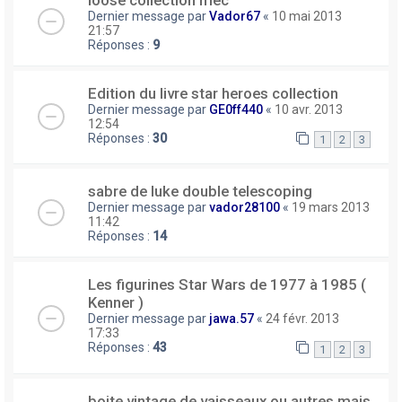
loose collection mec
Dernier message par
Vador67
«
10 mai 2013
21:57
Réponses :
9
Edition du livre star heroes collection
Dernier message par
GE0ff440
«
10 avr. 2013
12:54
Réponses :
30
1
2
3
sabre de luke double telescoping
Dernier message par
vador28100
«
19 mars 2013
11:42
Réponses :
14
Les figurines Star Wars de 1977 à 1985 (
Kenner )
Dernier message par
jawa.57
«
24 févr. 2013
17:33
Réponses :
43
1
2
3
boite vintage de vaisseaux ou autres mais