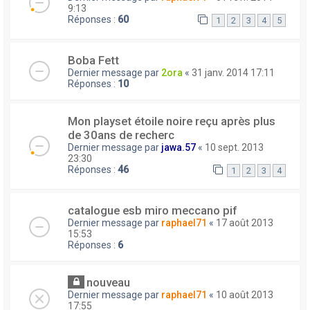
9:13
Réponses :
60
1
2
3
4
5
Boba Fett
Dernier message par
2ora
«
31 janv. 2014 17:11
Réponses :
10
Mon playset étoile noire reçu après plus
de 30ans de recherc
Dernier message par
jawa.57
«
10 sept. 2013
23:30
Réponses :
46
1
2
3
4
catalogue esb miro meccano pif
Dernier message par
raphael71
«
17 août 2013
15:53
Réponses :
6
nouveau
Dernier message par
raphael71
«
10 août 2013
17:55