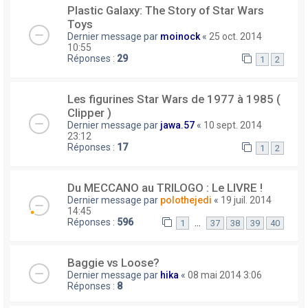
Plastic Galaxy: The Story of Star Wars
Toys
Dernier message par
moinock
«
25 oct. 2014
10:55
Réponses :
29
1
2
Les figurines Star Wars de 1977 à 1985 (
Clipper )
Dernier message par
jawa.57
«
10 sept. 2014
23:12
Réponses :
17
1
2
Du MECCANO au TRILOGO : Le LIVRE !
Dernier message par
polothejedi
«
19 juil. 2014
14:45
Réponses :
596
…
1
37
38
39
40
Baggie vs Loose?
Dernier message par
hika
«
08 mai 2014 3:06
Réponses :
8