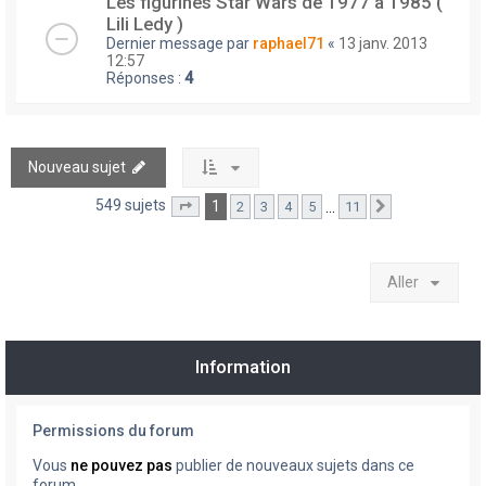
Les figurines Star Wars de 1977 à 1985 (
Lili Ledy )
Dernier message par
raphael71
«
13 janv. 2013
12:57
Réponses :
4
Nouveau sujet
549 sujets
1
…
2
3
4
5
11
Page
1
sur
11
Suivant
Aller
Information
Permissions du forum
Vous
ne pouvez pas
publier de nouveaux sujets dans ce
forum