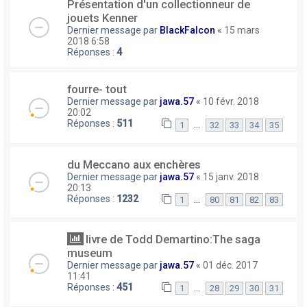
Présentation d'un collectionneur de
jouets Kenner
Dernier message par
BlackFalcon
«
15 mars
2018 6:58
Réponses :
4
fourre- tout
Dernier message par
jawa.57
«
10 févr. 2018
20:02
Réponses :
511
…
1
32
33
34
35
du Meccano aux enchères
Dernier message par
jawa.57
«
15 janv. 2018
20:13
Réponses :
1232
…
1
80
81
82
83
livre de Todd Demartino:The saga
museum
Dernier message par
jawa.57
«
01 déc. 2017
11:41
Réponses :
451
…
1
28
29
30
31