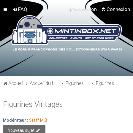
FAQ
Inscription
Connexion
Accueil
Accueil du forum
Figurines 3"3/4, Playsets, Vaisseaux,…
Figurines Vintages
Figurines Vintages
Modérateur :
Staff MIB
Nouveau sujet