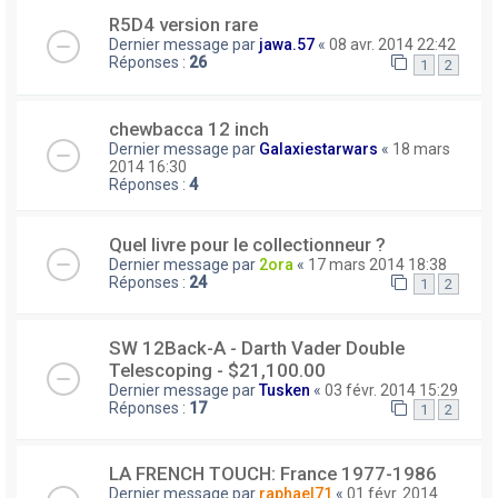
R5D4 version rare
Dernier message par
jawa.57
«
08 avr. 2014 22:42
Réponses :
26
1
2
chewbacca 12 inch
Dernier message par
Galaxiestarwars
«
18 mars
2014 16:30
Réponses :
4
Quel livre pour le collectionneur ?
Dernier message par
2ora
«
17 mars 2014 18:38
Réponses :
24
1
2
SW 12Back-A - Darth Vader Double
Telescoping - $21,100.00
Dernier message par
Tusken
«
03 févr. 2014 15:29
Réponses :
17
1
2
LA FRENCH TOUCH: France 1977-1986
Dernier message par
raphael71
«
01 févr. 2014