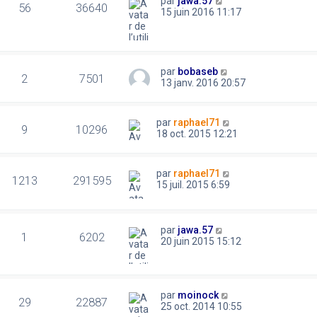
par
jawa.57
56
36640
15 juin 2016 11:17
par
bobaseb
2
7501
13 janv. 2016 20:57
par
raphael71
9
10296
18 oct. 2015 12:21
par
raphael71
1213
291595
15 juil. 2015 6:59
par
jawa.57
1
6202
20 juin 2015 15:12
par
moinock
29
22887
25 oct. 2014 10:55