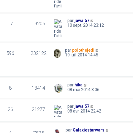
par
jawa.57
17
19206
10 sept. 2014 23:12
par
polothejedi
596
232122
19 juil. 2014 14:45
par
hika
8
13414
08 mai 2014 3:06
par
jawa.57
26
21277
08 avr. 2014 22:42
par
Galaxiestarwars
4
7875