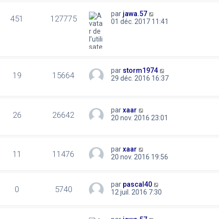
par
jawa.57
451
127775
01 déc. 2017 11:41
par
storm1974
19
15664
29 déc. 2016 16:37
par
xaar
26
26642
20 nov. 2016 23:01
par
xaar
11
11476
20 nov. 2016 19:56
par
pascal40
0
5740
12 juil. 2016 7:30