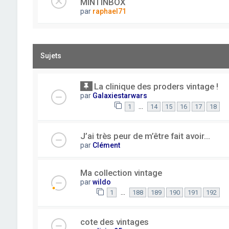
MINTINBOX
par
raphael71
Sujets
La clinique des proders vintage !
par
Galaxiestarwars
…
1
14
15
16
17
18
J’ai très peur de m’être fait avoir...
par
Clément
Ma collection vintage
par
wildo
…
1
188
189
190
191
192
cote des vintages