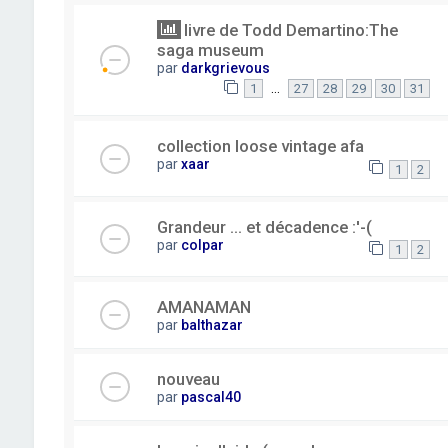
livre de Todd Demartino:The
saga museum
par
darkgrievous
…
1
27
28
29
30
31
collection loose vintage afa
par
xaar
1
2
Grandeur ... et décadence :'-(
par
colpar
1
2
AMANAMAN
par
balthazar
nouveau
par
pascal40