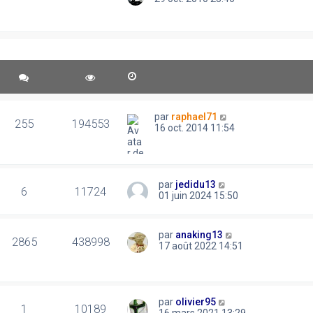
par
raphael71
255
194553
16 oct. 2014 11:54
par
jedidu13
6
11724
01 juin 2024 15:50
par
anaking13
2865
438998
17 août 2022 14:51
par
olivier95
1
10189
16 mars 2021 13:29