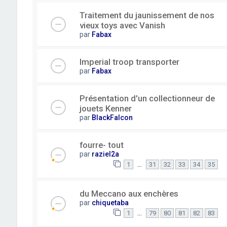
Traitement du jaunissement de nos
vieux toys avec Vanish
par
Fabax
Imperial troop transporter
par
Fabax
Présentation d'un collectionneur de
jouets Kenner
par
BlackFalcon
fourre- tout
par
raziel2a
…
1
31
32
33
34
35
du Meccano aux enchères
par
chiquetaba
…
1
79
80
81
82
83