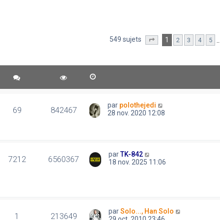
549 sujets
1
2
3
4
5
Page
1
sur
11
par
polothejedi
69
842467
28 nov. 2020 12:08
par
TK-842
7212
6560367
18 nov. 2025 11:06
par
Solo..., Han Solo
1
213649
29 oct. 2010 23:46