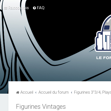
Raccourcis
FAQ
Accueil
Accueil du forum
Figurines 3"3/4, Play
Figurines Vintages