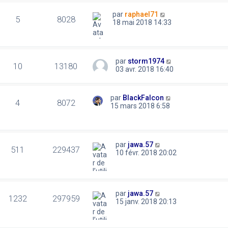
par
raphael71
5
8028
18 mai 2018 14:33
par
storm1974
10
13180
03 avr. 2018 16:40
par
BlackFalcon
4
8072
15 mars 2018 6:58
par
jawa.57
511
229437
10 févr. 2018 20:02
par
jawa.57
1232
297959
15 janv. 2018 20:13