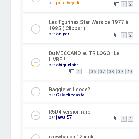
par
polothejedi
1
2
Les figurines Star Wars de 1977 à
1985 ( Clipper )
par
colpar
1
2
Du MECCANO au TRILOGO : Le
LIVRE !
par
chiquetaba
…
1
36
37
38
39
40
Baggie vs Loose?
par
Galacticouste
R5D4 version rare
par
jawa.57
1
2
chewbacca 12 inch