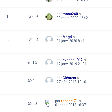
par
manu260
11
13739
30 mars 2020 12:42
par
Mag4
9
12133
31 janv. 2020 8:41
par
evansdu012
6
8515
12 janv. 2019 21:01
par
Clément
3
6241
27 déc. 2018 12:10
par
raphael71
3
6390
01 sept. 2018 16:37