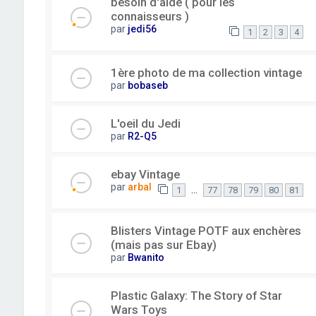
besoin d'aide ( pour les
connaisseurs )
par
jedi56
1
2
3
4
1ère photo de ma collection vintage
par
bobaseb
L'oeil du Jedi
par
R2-Q5
ebay Vintage
par
arbal
…
1
77
78
79
80
81
Blisters Vintage POTF aux enchères
(mais pas sur Ebay)
par
Bwanito
Plastic Galaxy: The Story of Star
Wars Toys