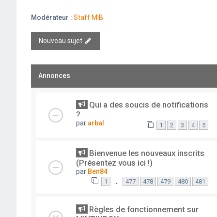
Modérateur :
Staff MIB
Nouveau sujet
Annonces
Qui a des soucis de notifications
?
par
arbal
1
2
3
4
5
Bienvenue les nouveaux inscrits
(Présentez vous ici !)
par
Ben84
…
1
477
478
479
480
481
Règles de fonctionnement sur