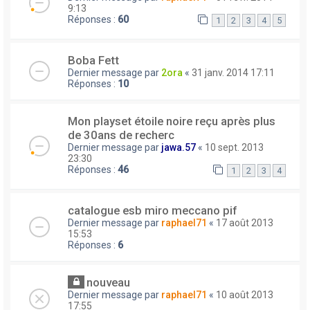
9:13
Réponses :
60
1
2
3
4
5
Boba Fett
Dernier message par
2ora
«
31 janv. 2014 17:11
Réponses :
10
Mon playset étoile noire reçu après plus
de 30ans de recherc
Dernier message par
jawa.57
«
10 sept. 2013
23:30
Réponses :
46
1
2
3
4
catalogue esb miro meccano pif
Dernier message par
raphael71
«
17 août 2013
15:53
Réponses :
6
nouveau
Dernier message par
raphael71
«
10 août 2013
17:55