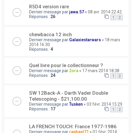
R5D4 version rare
Dernier message par
jawa.57
«
08 avr. 2014 22:42
Réponses :
26
1
2
chewbacca 12 inch
Dernier message par
Galaxiestarwars
«
18 mars
2014 16:30
Réponses :
4
Quel livre pour le collectionneur ?
Dernier message par
2ora
«
17 mars 2014 18:38
Réponses :
24
1
2
SW 12Back-A - Darth Vader Double
Telescoping - $21,100.00
Dernier message par
Tusken
«
03 févr. 2014 15:29
Réponses :
17
1
2
LA FRENCH TOUCH: France 1977-1986
Dernier message par
raphael71
«
01 févr. 2014