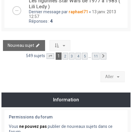
Les figurines Star Wars de 1977 à 1985 (
Lili Ledy )
Dernier message par
raphael71
«
13 janv. 2013
12:57
Réponses :
4
Nouveau sujet
549 sujets
1
…
2
3
4
5
11
Page
1
sur
11
Suivant
Aller
Information
Permissions du forum
Vous
ne pouvez pas
publier de nouveaux sujets dans ce
forum