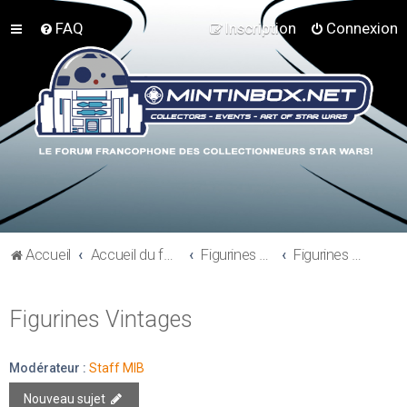
FAQ
Inscription
Connexion
Accueil
Accueil du forum
Figurines 3"3/4, Playsets, Vaisseaux,…
Figurines Vintages
Figurines Vintages
Modérateur :
Staff MIB
Nouveau sujet