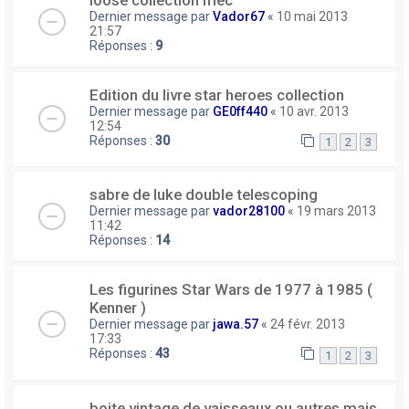
loose collection mec
Dernier message par
Vador67
«
10 mai 2013
21:57
Réponses :
9
Edition du livre star heroes collection
Dernier message par
GE0ff440
«
10 avr. 2013
12:54
Réponses :
30
1
2
3
sabre de luke double telescoping
Dernier message par
vador28100
«
19 mars 2013
11:42
Réponses :
14
Les figurines Star Wars de 1977 à 1985 (
Kenner )
Dernier message par
jawa.57
«
24 févr. 2013
17:33
Réponses :
43
1
2
3
boite vintage de vaisseaux ou autres mais