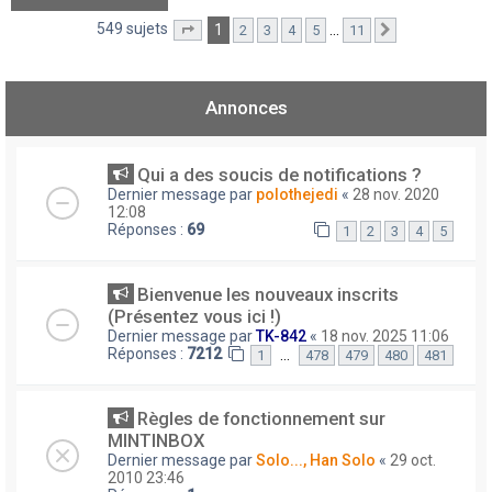
549 sujets
1
…
2
3
4
5
11
Page
1
sur
11
Suivant
Annonces
Qui a des soucis de notifications ?
Dernier message par
polothejedi
«
28 nov. 2020
12:08
Réponses :
69
1
2
3
4
5
Bienvenue les nouveaux inscrits
(Présentez vous ici !)
Dernier message par
TK-842
«
18 nov. 2025 11:06
Réponses :
7212
…
1
478
479
480
481
Règles de fonctionnement sur
MINTINBOX
Dernier message par
Solo..., Han Solo
«
29 oct.
2010 23:46