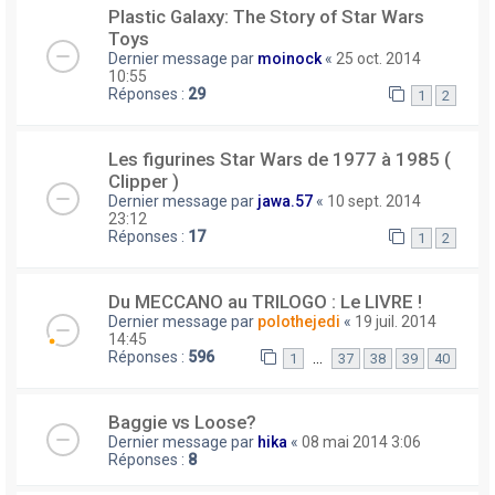
Plastic Galaxy: The Story of Star Wars
Toys
Dernier message par
moinock
«
25 oct. 2014
10:55
Réponses :
29
1
2
Les figurines Star Wars de 1977 à 1985 (
Clipper )
Dernier message par
jawa.57
«
10 sept. 2014
23:12
Réponses :
17
1
2
Du MECCANO au TRILOGO : Le LIVRE !
Dernier message par
polothejedi
«
19 juil. 2014
14:45
Réponses :
596
…
1
37
38
39
40
Baggie vs Loose?
Dernier message par
hika
«
08 mai 2014 3:06
Réponses :
8