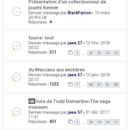
Présentation d'un collectionneur de
jouets Kenner
Dernier message par
BlackFalcon
«
15 mars
2018 6:58
Réponses :
4
fourre- tout
Dernier message par
jawa.57
«
10 févr. 2018
20:02
Réponses :
511
…
1
32
33
34
35
du Meccano aux enchères
Dernier message par
jawa.57
«
15 janv. 2018
20:13
Réponses :
1232
…
1
80
81
82
83
livre de Todd Demartino:The saga
museum
Dernier message par
jawa.57
«
01 déc. 2017
11:41
Réponses :
451
…
1
28
29
30
31