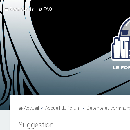
Raccourcis
FAQ
Accueil
Accueil du forum
Détente et communa
Suggestion