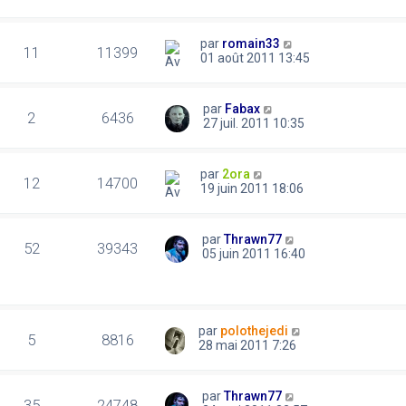
par
romain33
11
11399
01 août 2011 13:45
par
Fabax
2
6436
27 juil. 2011 10:35
par
2ora
12
14700
19 juin 2011 18:06
par
Thrawn77
52
39343
05 juin 2011 16:40
par
polothejedi
5
8816
28 mai 2011 7:26
par
Thrawn77
35
24748