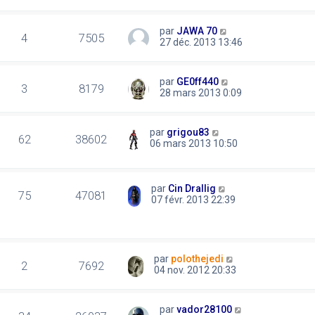
par
JAWA 70
4
7505
27 déc. 2013 13:46
par
GE0ff440
3
8179
28 mars 2013 0:09
par
grigou83
62
38602
06 mars 2013 10:50
par
Cin Drallig
75
47081
07 févr. 2013 22:39
par
polothejedi
2
7692
04 nov. 2012 20:33
par
vador28100