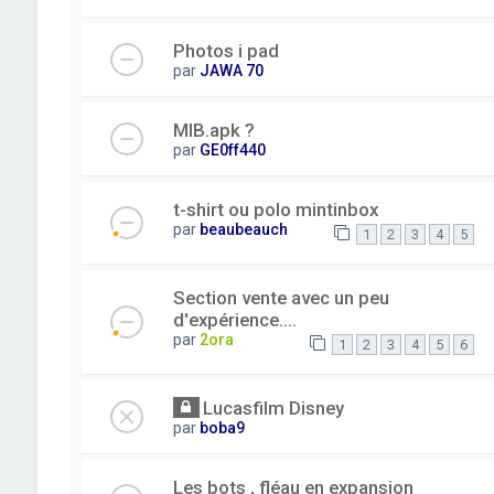
Photos i pad
par
JAWA 70
MIB.apk ?
par
GE0ff440
t-shirt ou polo mintinbox
par
beaubeauch
1
2
3
4
5
Section vente avec un peu
d'expérience....
par
2ora
1
2
3
4
5
6
Lucasfilm Disney
par
boba9
Les bots , fléau en expansion