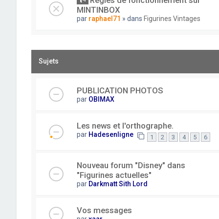
Règles de fonctionnement sur
MINTINBOX
par
raphael71
» dans
Figurines Vintages
Sujets
PUBLICATION PHOTOS
par
OBIMAX
Les news et l'orthographe.
par
Hadesenligne
1
2
3
4
5
6
Nouveau forum "Disney" dans
"Figurines actuelles"
par
Darkmatt Sith Lord
Vos messages
par
xaar