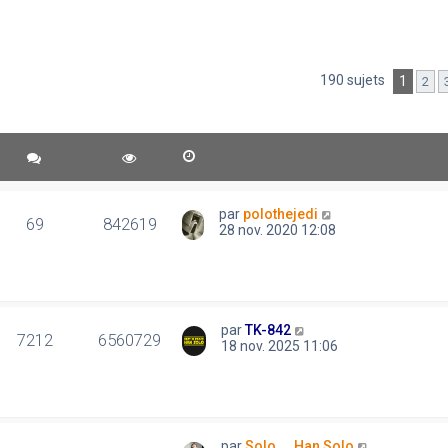
190 sujets
1
2
par
polothejedi
69
842619
28 nov. 2020 12:08
par
TK-842
7212
6560729
18 nov. 2025 11:06
par
Solo..., Han Solo