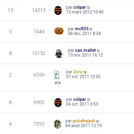
par
colpar
13
14213
12 mars 2012 10:40
par
mcfi35
3
7449
08 déc. 2011 8:34
par
cas.mallet
8
10152
13 nov. 2011 16:12
par
2ora
2
6559
07 oct. 2011 12:05
par
colpar
8
9905
04 oct. 2011 3:53
par
polothejedi
4
7355
04 août 2011 12:19