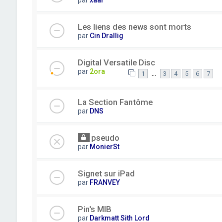
Les liens des news sont morts
par
Cin Drallig
Digital Versatile Disc
par
2ora
…
1
3
4
5
6
7
La Section Fantôme
par
DNS
pseudo
par
MonierSt
Signet sur iPad
par
FRANVEY
Pin's MIB
par
Darkmatt Sith Lord