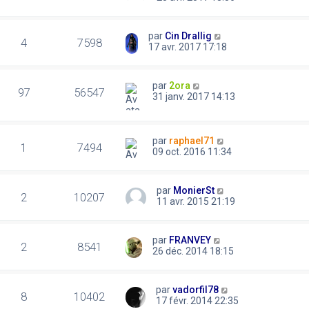
par
Cin Drallig
4
7598
17 avr. 2017 17:18
par
2ora
97
56547
31 janv. 2017 14:13
par
raphael71
1
7494
09 oct. 2016 11:34
par
MonierSt
2
10207
11 avr. 2015 21:19
par
FRANVEY
2
8541
26 déc. 2014 18:15
par
vadorfil78
8
10402
17 févr. 2014 22:35