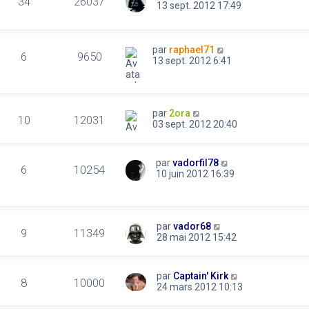
34
26037
13 sept. 2012 17:49
par
raphael71
6
9650
13 sept. 2012 6:41
par
2ora
10
12031
03 sept. 2012 20:40
par
vadorfil78
6
10254
10 juin 2012 16:39
par
vador68
9
11349
28 mai 2012 15:42
par
Captain' Kirk
8
10000
24 mars 2012 10:13