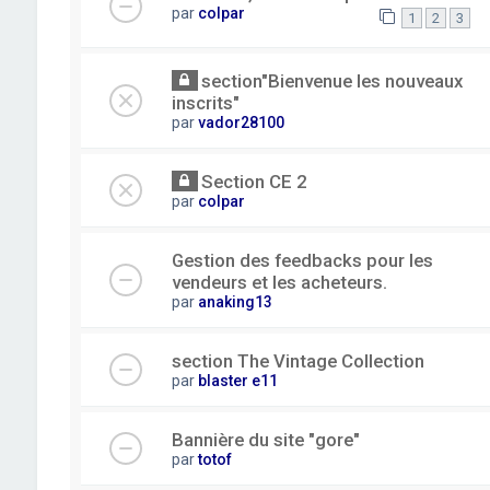
par
colpar
1
2
3
section"Bienvenue les nouveaux
inscrits"
par
vador28100
Section CE 2
par
colpar
Gestion des feedbacks pour les
vendeurs et les acheteurs.
par
anaking13
section The Vintage Collection
par
blaster e11
Bannière du site "gore"
par
totof