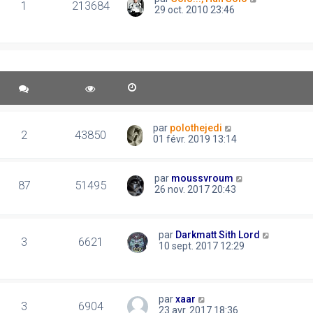
1
213684
29 oct. 2010 23:46
par
polothejedi
2
43850
01 févr. 2019 13:14
par
moussvroum
87
51495
26 nov. 2017 20:43
par
Darkmatt Sith Lord
3
6621
10 sept. 2017 12:29
par
xaar
3
6904
23 avr. 2017 18:36