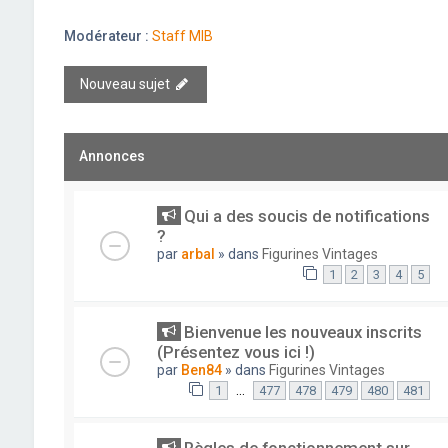
Modérateur :
Staff MIB
Nouveau sujet
Annonces
Qui a des soucis de notifications
?
par
arbal
» dans
Figurines Vintages
1
2
3
4
5
Bienvenue les nouveaux inscrits
(Présentez vous ici !)
par
Ben84
» dans
Figurines Vintages
…
1
477
478
479
480
481