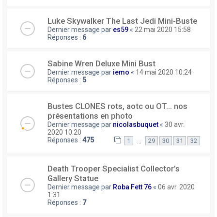
Luke Skywalker The Last Jedi Mini-Buste
Dernier message par
es59
«
22 mai 2020 15:58
Réponses :
6
Sabine Wren Deluxe Mini Bust
Dernier message par
iemo
«
14 mai 2020 10:24
Réponses :
5
Bustes CLONES rots, aotc ou OT... nos
présentations en photo
Dernier message par
nicolasbuquet
«
30 avr.
2020 10:20
Réponses :
475
…
1
29
30
31
32
Death Trooper Specialist Collector’s
Gallery Statue
Dernier message par
Roba Fett 76
«
06 avr. 2020
1:31
Réponses :
7