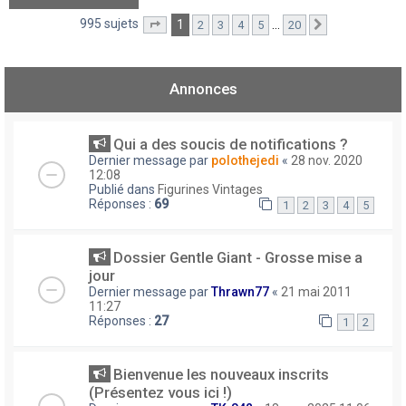
995 sujets
1
…
2
3
4
5
20
Page
1
sur
20
Suivant
Annonces
Qui a des soucis de notifications ?
Dernier message par
polothejedi
«
28 nov. 2020
12:08
Publié dans
Figurines Vintages
Réponses :
69
1
2
3
4
5
Dossier Gentle Giant - Grosse mise a
jour
Dernier message par
Thrawn77
«
21 mai 2011
11:27
Réponses :
27
1
2
Bienvenue les nouveaux inscrits
(Présentez vous ici !)