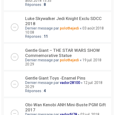
août 2018 15:35
Réponses :
8
Luke Skywalker Jedi Knight Exclu SDCC
2018
Dernier message par
polothejedi
«
03 août 2018
10:08
Réponses :
11
Gentle Giant – THE STAR WARS SHOW
Commemorative Statue
Dernier message par
polothejedi
«
19 juil. 2018
20:29
Gentle Giant Toys -Enamel Pins
Dernier message par
vador28100
«
12 juil. 2018
20:29
Réponses :
4
Obi-Wan Kenobi ANH Mini-Buste PGM Gift
2017
Dernier message par
vadorfil78
«
03 juil. 2018