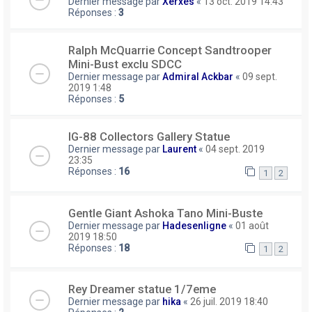
Dernier message par
Xerxès
«
13 oct. 2019 14:43
Réponses :
3
Ralph McQuarrie Concept Sandtrooper
Mini-Bust exclu SDCC
Dernier message par
Admiral Ackbar
«
09 sept.
2019 1:48
Réponses :
5
IG-88 Collectors Gallery Statue
Dernier message par
Laurent
«
04 sept. 2019
23:35
Réponses :
16
1
2
Gentle Giant Ashoka Tano Mini-Buste
Dernier message par
Hadesenligne
«
01 août
2019 18:50
Réponses :
18
1
2
Rey Dreamer statue 1/7eme
Dernier message par
hika
«
26 juil. 2019 18:40