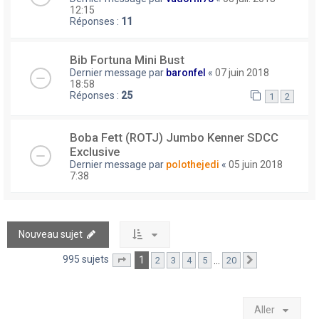
12:15
Réponses :
11
Bib Fortuna Mini Bust
Dernier message par
baronfel
«
07 juin 2018
18:58
Réponses :
25
1
2
Boba Fett (ROTJ) Jumbo Kenner SDCC
Exclusive
Dernier message par
polothejedi
«
05 juin 2018
7:38
Nouveau sujet
995 sujets
1
…
2
3
4
5
20
Page
1
sur
20
Suivant
Aller