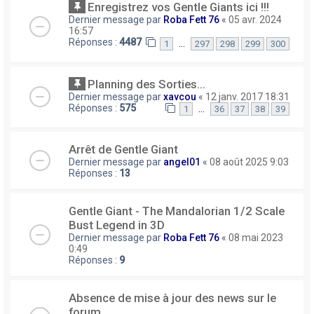
Enregistrez vos Gentle Giants ici !!!
Dernier message par
Roba Fett 76
«
05 avr. 2024
16:57
Réponses :
4487
…
1
297
298
299
300
Planning des Sorties...
Dernier message par
xavcou
«
12 janv. 2017 18:31
Réponses :
575
…
1
36
37
38
39
Arrêt de Gentle Giant
Dernier message par
angel01
«
08 août 2025 9:03
Réponses :
13
Gentle Giant - The Mandalorian 1/2 Scale
Bust Legend in 3D
Dernier message par
Roba Fett 76
«
08 mai 2023
0:49
Réponses :
9
Absence de mise à jour des news sur le
forum