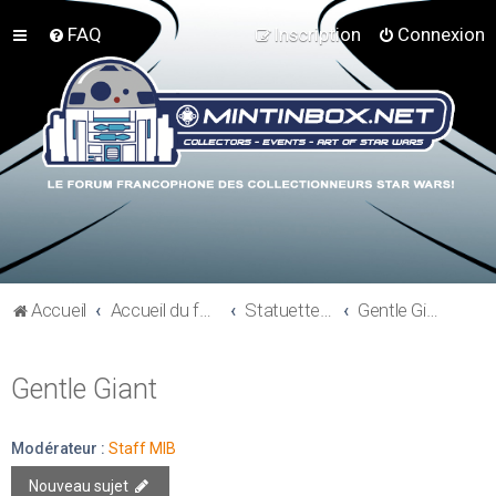
FAQ
Inscription
Connexion
Accueil
Accueil du forum
Statuettes et résines
Gentle Giant
Gentle Giant
Modérateur :
Staff MIB
Nouveau sujet