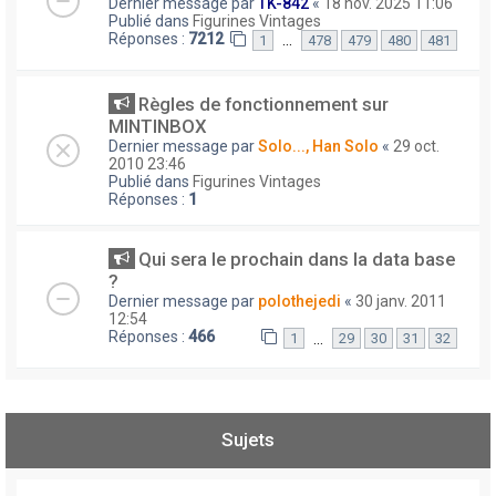
Dernier message par
TK-842
«
18 nov. 2025 11:06
Publié dans
Figurines Vintages
Réponses :
7212
…
1
478
479
480
481
Règles de fonctionnement sur
MINTINBOX
Dernier message par
Solo..., Han Solo
«
29 oct.
2010 23:46
Publié dans
Figurines Vintages
Réponses :
1
Qui sera le prochain dans la data base
?
Dernier message par
polothejedi
«
30 janv. 2011
12:54
Réponses :
466
…
1
29
30
31
32
Sujets