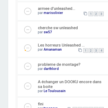
armee d'unleashed...
par
marisolivier
1
2
3
cherche sw unleashed
par
sw57
Les horreurs Unleashed ...
par
Amanaman
1
2
3
4
probleme de montage?
par
darthlord
A échanger un DOOKU encore dans
sa boite
par
Le Toulousain
fini