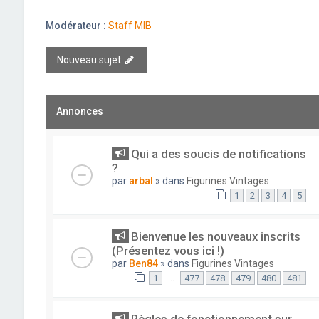
Modérateur :
Staff MIB
Nouveau sujet
Annonces
Qui a des soucis de notifications
?
par
arbal
» dans
Figurines Vintages
1
2
3
4
5
Bienvenue les nouveaux inscrits
(Présentez vous ici !)
par
Ben84
» dans
Figurines Vintages
…
1
477
478
479
480
481