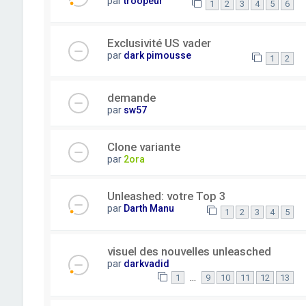
par
troopeur
1
2
3
4
5
6
Exclusivité US vader
par
dark pimousse
1
2
demande
par
sw57
Clone variante
par
2ora
Unleashed: votre Top 3
par
Darth Manu
1
2
3
4
5
visuel des nouvelles unleasched
par
darkvadid
…
1
9
10
11
12
13