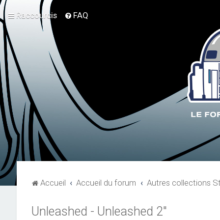
Raccourcis
FAQ
Accueil
Accueil du forum
Autres collections S
Unleashed - Unleashed 2"