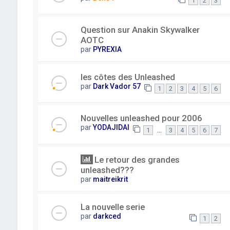
1
2
3
Question sur Anakin Skywalker
AOTC
par
PYREXIA
les côtes des Unleashed
par
Dark Vador 57
1
2
3
4
5
6
Nouvelles unleashed pour 2006
par
YODAJIDAI
…
1
3
4
5
6
7
Le retour des grandes
unleashed???
par
maitreikrit
La nouvelle serie
par
darkced
1
2