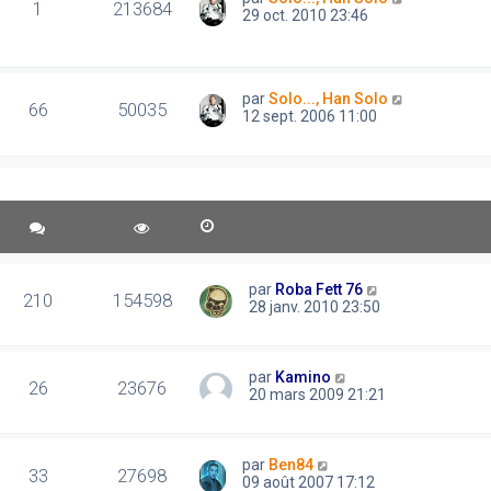
1
213684
29 oct. 2010 23:46
par
Solo..., Han Solo
66
50035
12 sept. 2006 11:00
par
Roba Fett 76
210
154598
28 janv. 2010 23:50
par
Kamino
26
23676
20 mars 2009 21:21
par
Ben84
33
27698
09 août 2007 17:12