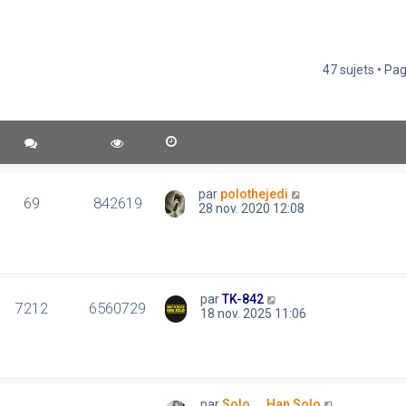
47 sujets • Pa
par
polothejedi
69
842619
28 nov. 2020 12:08
par
TK-842
7212
6560729
18 nov. 2025 11:06
par
Solo..., Han Solo