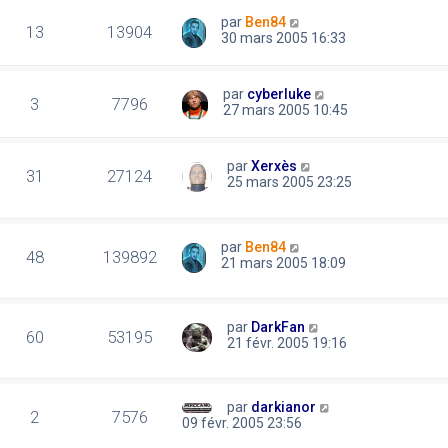
par
Ben84
13
13904
30 mars 2005 16:33
par
cyberluke
3
7796
27 mars 2005 10:45
par
Xerxès
31
27124
25 mars 2005 23:25
par
Ben84
48
139892
21 mars 2005 18:09
par
DarkFan
60
53195
21 févr. 2005 19:16
par
darkianor
2
7576
09 févr. 2005 23:56