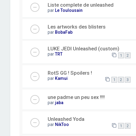
Liste complete de unleashed
par
Le Toulousain
Les artworks des blisters
par
BobaFab
LUKE JEDI Unleashed (custom)
par
TRT
1
2
RotS GG ! Spoilers !
par
Kamui
1
2
3
une padme un peu sex !!!!
par
jaba
Unleashed Yoda
par
NikToo
1
2