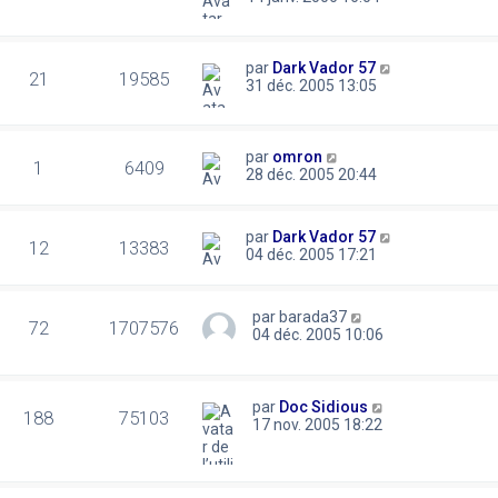
par
Dark Vador 57
21
19585
31 déc. 2005 13:05
par
omron
1
6409
28 déc. 2005 20:44
par
Dark Vador 57
12
13383
04 déc. 2005 17:21
par
barada37
72
1707576
04 déc. 2005 10:06
par
Doc Sidious
188
75103
17 nov. 2005 18:22