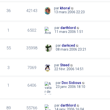
par
khoral
36
42143
13 mars 2006 22:23
par
darthlord
1
6502
11 mars 2006 1:51
par
darkced
55
35998
08 mars 2006 23:21
par
Steed
3
7069
22 févr. 2006 14:51
par
Doc Sidious
1
6406
23 janv. 2006 18:10
par
darthlord
89
55766
14 janv. 2006 16:04