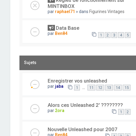
Règles de fonctionnement sur
MINTINBOX
par
raphael71
» dans
Figurines Vintages
Data Base
par
Ben84
1
2
3
4
5
Sujets
Enregistrer vos unleashed
par
jaba
…
1
11
12
13
14
15
Alors ces Unleashed 2' ????????
par
2ora
1
2
Nouvelle Unleashed pour 2007
par
Ben84