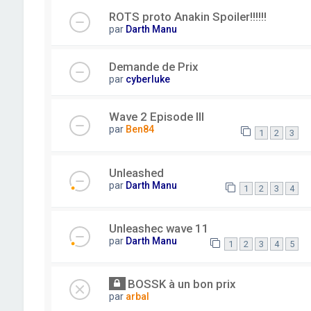
ROTS proto Anakin Spoiler!!!!!!
par
Darth Manu
Demande de Prix
par
cyberluke
Wave 2 Episode III
par
Ben84
1
2
3
Unleashed
par
Darth Manu
1
2
3
4
Unleashec wave 11
par
Darth Manu
1
2
3
4
5
BOSSK à un bon prix
par
arbal