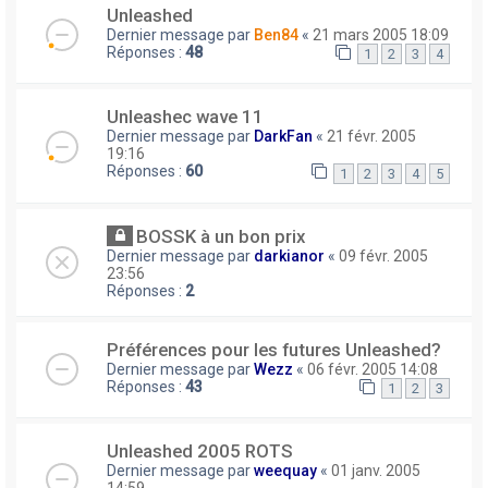
Unleashed
Dernier message par
Ben84
«
21 mars 2005 18:09
Réponses :
48
1
2
3
4
Unleashec wave 11
Dernier message par
DarkFan
«
21 févr. 2005
19:16
Réponses :
60
1
2
3
4
5
BOSSK à un bon prix
Dernier message par
darkianor
«
09 févr. 2005
23:56
Réponses :
2
Préférences pour les futures Unleashed?
Dernier message par
Wezz
«
06 févr. 2005 14:08
Réponses :
43
1
2
3
Unleashed 2005 ROTS
Dernier message par
weequay
«
01 janv. 2005
14:59