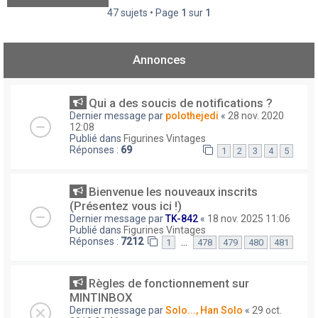
47 sujets • Page
1
sur
1
Annonces
Qui a des soucis de notifications ?
Dernier message par
polothejedi
«
28 nov. 2020
12:08
Publié dans
Figurines Vintages
Réponses :
69
1
2
3
4
5
Bienvenue les nouveaux inscrits
(Présentez vous ici !)
Dernier message par
TK-842
«
18 nov. 2025 11:06
Publié dans
Figurines Vintages
Réponses :
7212
…
1
478
479
480
481
Règles de fonctionnement sur
MINTINBOX
Dernier message par
Solo..., Han Solo
«
29 oct.