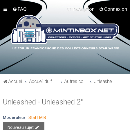
FAQ
Inscription
Connexion
Accueil
Accueil du forum
Autres collections Star Wars
Unleashed - Unleashed 2"
Unleashed - Unleashed 2"
Modérateur :
Staff MIB
Nouveau sujet