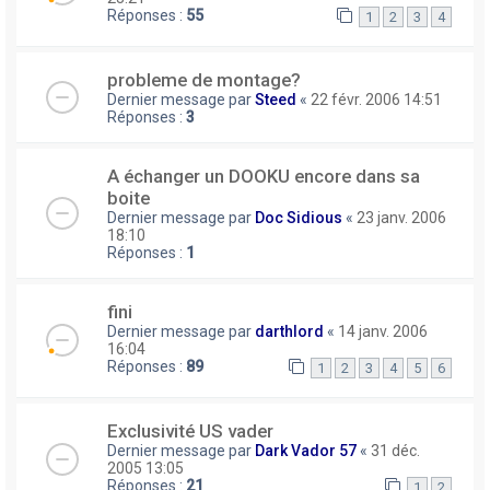
Réponses :
55
1
2
3
4
probleme de montage?
Dernier message par
Steed
«
22 févr. 2006 14:51
Réponses :
3
A échanger un DOOKU encore dans sa
boite
Dernier message par
Doc Sidious
«
23 janv. 2006
18:10
Réponses :
1
fini
Dernier message par
darthlord
«
14 janv. 2006
16:04
Réponses :
89
1
2
3
4
5
6
Exclusivité US vader
Dernier message par
Dark Vador 57
«
31 déc.
2005 13:05
Réponses :
21
1
2