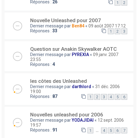
Réponses :
26
1
2
Nouvelle Unleashed pour 2007
Dernier message par
Ben84
«
09 août 2007 17:12
Réponses :
33
1
2
3
Question sur Anakin Skywalker AOTC
Dernier message par
PYREXIA
«
09 janv. 2007
23:55
Réponses :
4
les côtes des Unleashed
Dernier message par
darthlord
«
31 déc. 2006
19:00
Réponses :
87
1
2
3
4
5
6
Nouvelles unleashed pour 2006
Dernier message par
YODAJIDAI
«
12 sept. 2006
19:57
Réponses :
91
…
1
4
5
6
7