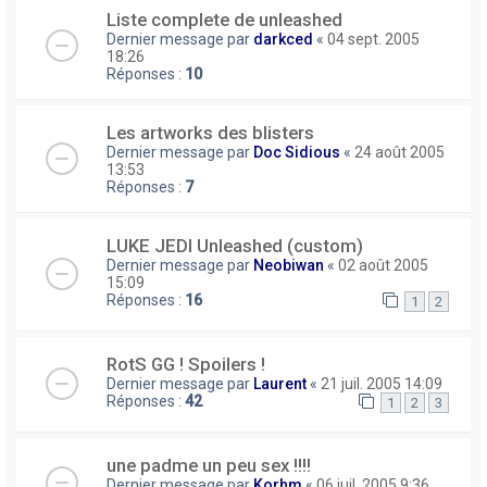
Liste complete de unleashed
Dernier message par
darkced
«
04 sept. 2005
18:26
Réponses :
10
Les artworks des blisters
Dernier message par
Doc Sidious
«
24 août 2005
13:53
Réponses :
7
LUKE JEDI Unleashed (custom)
Dernier message par
Neobiwan
«
02 août 2005
15:09
Réponses :
16
1
2
RotS GG ! Spoilers !
Dernier message par
Laurent
«
21 juil. 2005 14:09
Réponses :
42
1
2
3
une padme un peu sex !!!!
Dernier message par
Korhm
«
06 juil. 2005 9:36