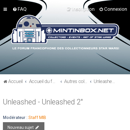
FAQ
Inscription
Connexion
Accueil
Accueil du forum
Autres collections Star Wars
Unleashed - Unleashed 2"
Unleashed - Unleashed 2"
Modérateur :
Staff MIB
Nouveau sujet