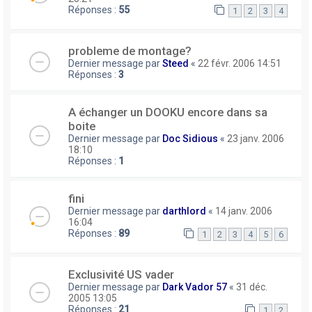
Réponses :
55
1
2
3
4
probleme de montage?
Dernier message par
Steed
«
22 févr. 2006 14:51
Réponses :
3
A échanger un DOOKU encore dans sa
boite
Dernier message par
Doc Sidious
«
23 janv. 2006
18:10
Réponses :
1
fini
Dernier message par
darthlord
«
14 janv. 2006
16:04
Réponses :
89
1
2
3
4
5
6
Exclusivité US vader
Dernier message par
Dark Vador 57
«
31 déc.
2005 13:05
Réponses :
21
1
2