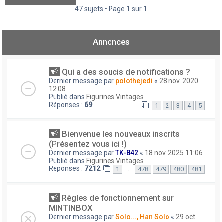
47 sujets • Page
1
sur
1
Annonces
Qui a des soucis de notifications ?
Dernier message par
polothejedi
«
28 nov. 2020
12:08
Publié dans
Figurines Vintages
Réponses :
69
1
2
3
4
5
Bienvenue les nouveaux inscrits
(Présentez vous ici !)
Dernier message par
TK-842
«
18 nov. 2025 11:06
Publié dans
Figurines Vintages
Réponses :
7212
…
1
478
479
480
481
Règles de fonctionnement sur
MINTINBOX
Dernier message par
Solo..., Han Solo
«
29 oct.