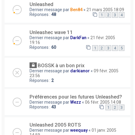
Unleashed
Dernier message par
Ben84
«
21 mars 2005 18:09
Réponses :
48
1
2
3
4
Unleashec wave 11
Dernier message par
DarkFan
«
21 févr. 2005
19:16
Réponses :
60
1
2
3
4
5
BOSSK à un bon prix
Dernier message par
darkianor
«
09 févr. 2005
23:56
Réponses :
2
Préférences pour les futures Unleashed?
Dernier message par
Wezz
«
06 févr. 2005 14:08
Réponses :
43
1
2
3
Unleashed 2005 ROTS
Dernier message par
weequay
«
01 janv. 2005
14:59