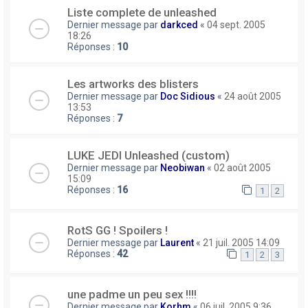
Liste complete de unleashed
Dernier message par
darkced
«
04 sept. 2005
18:26
Réponses :
10
Les artworks des blisters
Dernier message par
Doc Sidious
«
24 août 2005
13:53
Réponses :
7
LUKE JEDI Unleashed (custom)
Dernier message par
Neobiwan
«
02 août 2005
15:09
Réponses :
16
1
2
RotS GG ! Spoilers !
Dernier message par
Laurent
«
21 juil. 2005 14:09
Réponses :
42
1
2
3
une padme un peu sex !!!!
Dernier message par
Korhm
«
06 juil. 2005 9:36