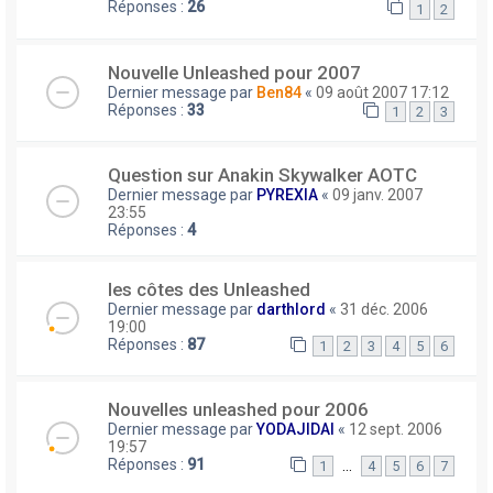
Réponses :
26
1
2
Nouvelle Unleashed pour 2007
Dernier message par
Ben84
«
09 août 2007 17:12
Réponses :
33
1
2
3
Question sur Anakin Skywalker AOTC
Dernier message par
PYREXIA
«
09 janv. 2007
23:55
Réponses :
4
les côtes des Unleashed
Dernier message par
darthlord
«
31 déc. 2006
19:00
Réponses :
87
1
2
3
4
5
6
Nouvelles unleashed pour 2006
Dernier message par
YODAJIDAI
«
12 sept. 2006
19:57
Réponses :
91
…
1
4
5
6
7