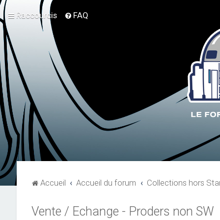
Raccourcis
FAQ
Accueil
Accueil du forum
Collections hors Sta
Vente / Echange - Proders non SW