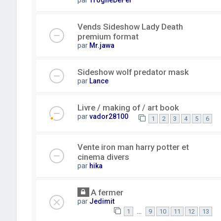
Vends Sideshow Lady Death
premium format
par
Mr.jawa
Sideshow wolf predator mask
par
Lance
Livre / making of / art book
par
vador28100
1
2
3
4
5
6
Vente iron man harry potter et
cinema divers
par
hika
A fermer
par
Jedimit
…
1
9
10
11
12
13