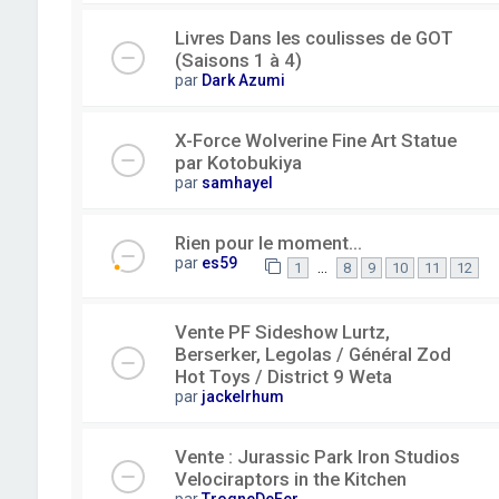
Livres Dans les coulisses de GOT
(Saisons 1 à 4)
par
Dark Azumi
X-Force Wolverine Fine Art Statue
par Kotobukiya
par
samhayel
Rien pour le moment...
par
es59
…
1
8
9
10
11
12
Vente PF Sideshow Lurtz,
Berserker, Legolas / Général Zod
Hot Toys / District 9 Weta
par
jackelrhum
Vente : Jurassic Park Iron Studios
Velociraptors in the Kitchen
par
TrogneDeFer