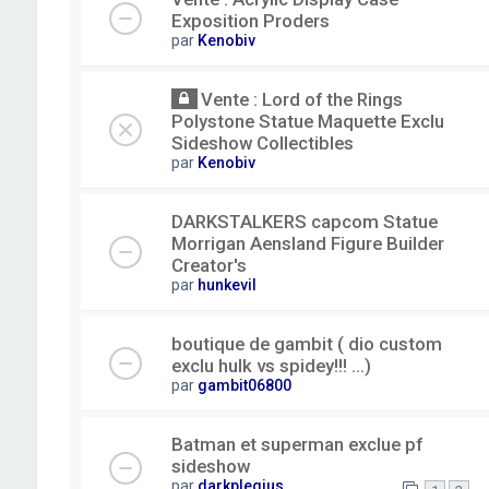
Exposition Proders
par
Kenobiv
Vente : Lord of the Rings
Polystone Statue Maquette Exclu
Sideshow Collectibles
par
Kenobiv
DARKSTALKERS capcom Statue
Morrigan Aensland Figure Builder
Creator's
par
hunkevil
boutique de gambit ( dio custom
exclu hulk vs spidey!!! ...)
par
gambit06800
Batman et superman exclue pf
sideshow
par
darkplegius