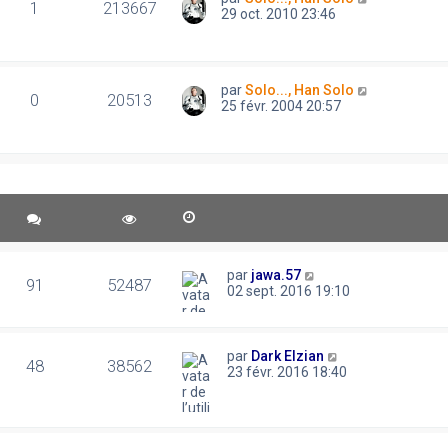
1
213667
29 oct. 2010 23:46
par
Solo..., Han Solo
0
20513
25 févr. 2004 20:57
par
jawa.57
91
52487
02 sept. 2016 19:10
par
Dark Elzian
48
38562
23 févr. 2016 18:40