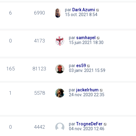
par
Dark Azumi
6
6990
15 oct. 2021 8:54
par
samhayel
0
4173
15 juin 2021 18:30
par
es59
165
81123
03 janv. 2021 15:59
par
jackelrhum
1
5578
24 nov. 2020 22:35
par
TrogneDeFer
0
4442
04 nov. 2020 12:46