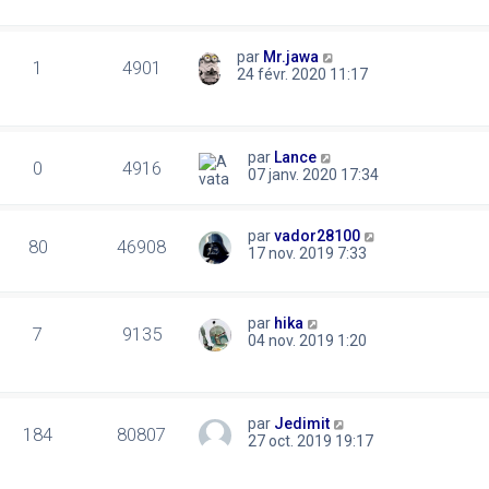
par
Mr.jawa
1
4901
24 févr. 2020 11:17
par
Lance
0
4916
07 janv. 2020 17:34
par
vador28100
80
46908
17 nov. 2019 7:33
par
hika
7
9135
04 nov. 2019 1:20
par
Jedimit
184
80807
27 oct. 2019 19:17