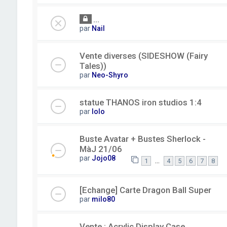
...
par
Nail
Vente diverses (SIDESHOW (Fairy
Tales))
par
Neo-Shyro
statue THANOS iron studios 1:4
par
lolo
Buste Avatar + Bustes Sherlock -
MàJ 21/06
par
Jojo08
…
1
4
5
6
7
8
[Echange] Carte Dragon Ball Super
par
milo80
Vente : Acrylic Display Case