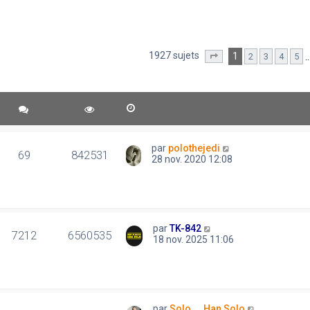
1927 sujets
1
2
3
4
5
Page
1
sur
39
par
polothejedi
69
842531
28 nov. 2020 12:08
par
TK-842
7212
6560535
18 nov. 2025 11:06
par
Solo..., Han Solo