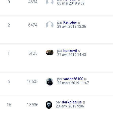
0
4634
05 mai 2019 9:59
par
Kenobiv
2
6474
29 avr. 2019 12:36
par
hunkevil
1
5125
27 avr. 2019 14:43
par
vador28100
6
10505
22 mars 2019 11:47
par
darkplegius
16
13536
23 janv. 2019 9:06