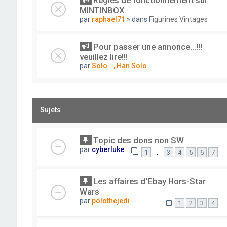
Règles de fonctionnement sur
MINTINBOX
par
raphael71
» dans
Figurines Vintages
Pour passer une annonce...!!!
veuillez lire!!!
par
Solo..., Han Solo
Sujets
Topic des dons non SW
par
cyberluke
…
1
3
4
5
6
7
Les affaires d'Ebay Hors-Star
Wars
par
polothejedi
1
2
3
4