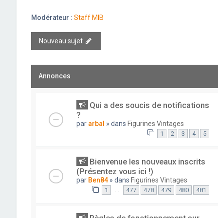
Modérateur :
Staff MIB
Nouveau sujet
Annonces
Qui a des soucis de notifications
?
par
arbal
» dans
Figurines Vintages
1
2
3
4
5
Bienvenue les nouveaux inscrits
(Présentez vous ici !)
par
Ben84
» dans
Figurines Vintages
…
1
477
478
479
480
481