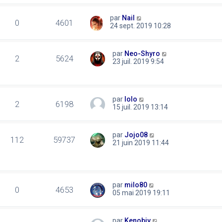
par
Nail
0
4601
24 sept. 2019 10:28
par
Neo-Shyro
2
5624
23 juil. 2019 9:54
par
lolo
2
6198
15 juil. 2019 13:14
par
Jojo08
112
59737
21 juin 2019 11:44
par
milo80
0
4653
05 mai 2019 19:11
par
Kenobiv