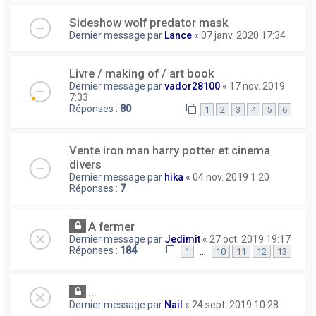
Sideshow wolf predator mask
Dernier message par
Lance
«
07 janv. 2020 17:34
Livre / making of / art book
Dernier message par
vador28100
«
17 nov. 2019
7:33
Réponses :
80
1
2
3
4
5
6
Vente iron man harry potter et cinema
divers
Dernier message par
hika
«
04 nov. 2019 1:20
Réponses :
7
A fermer
Dernier message par
Jedimit
«
27 oct. 2019 19:17
Réponses :
184
…
1
10
11
12
13
...
Dernier message par
Nail
«
24 sept. 2019 10:28