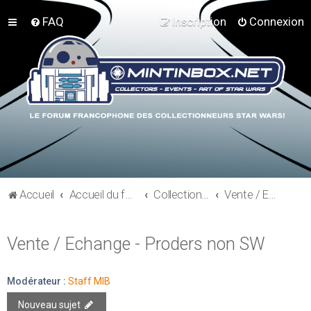
FAQ
Inscription
Connexion
Accueil
Accueil du forum
Collections hors Star Wars
Vente / Echange - Proders non SW
Vente / Echange - Proders non SW
Modérateur :
Staff MIB
Nouveau sujet