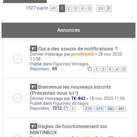
1927 sujets
1
…
2
3
4
5
39
Page
1
sur
39
Suivant
Annonces
Qui a des soucis de notifications ?
Dernier message par
polothejedi
«
28 nov. 2020
12:08
Publié dans
Figurines Vintages
Réponses :
69
1
2
3
4
5
Bienvenue les nouveaux inscrits
(Présentez vous ici !)
Dernier message par
TK-842
«
18 nov. 2025 11:06
Publié dans
Figurines Vintages
Réponses :
7212
…
1
478
479
480
481
Règles de fonctionnement sur
MINTINBOX