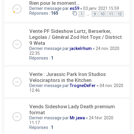
Rien pour le moment...
Dernier message par
es59
«
03 janv. 2021 15:59
Réponses :
165
…
1
9
10
11
12
Vente PF Sideshow Lurtz, Berserker,
Legolas / Général Zod Hot Toys / District
9 Weta
Dernier message par
jackelrhum
«
24 nov. 2020
22:35
Réponses :
1
Vente : Jurassic Park Iron Studios
Velociraptors in the Kitchen
Dernier message par
TrogneDeFer
«
04 nov. 2020
12:46
Vends Sideshow Lady Death premium
format
Dernier message par
Mr.jawa
«
24 févr. 2020
11:17
Réponses :
1