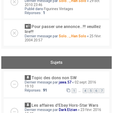
Dernier message par
Solo..., Han Solo
«
29 oct.
2010 23:46
Publié dans
Figurines Vintages
Réponses :
1
Pour passer une annonce...!!! veuillez
lire!!!
Dernier message par
Solo..., Han Solo
«
25 févr.
2004 20:57
Sujets
Topic des dons non SW
Dernier message par
jawa.57
«
02 sept. 2016
19:10
Réponses :
91
…
1
4
5
6
7
Les affaires d'Ebay Hors-Star Wars
Dernier message par
Dark Elzian
«
23 févr. 2016