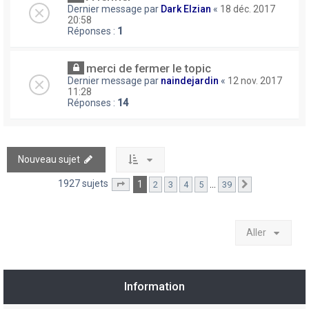
Dernier message par
Dark Elzian
«
18 déc. 2017
20:58
Réponses :
1
merci de fermer le topic
Dernier message par
naindejardin
«
12 nov. 2017
11:28
Réponses :
14
Nouveau sujet
1927 sujets
1
…
2
3
4
5
39
Page
1
sur
39
Suivant
Aller
Information