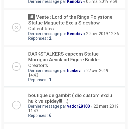
Dernier message par
Kenobiv
«
05 mai 2019 9:59
Vente : Lord of the Rings Polystone
Statue Maquette Exclu Sideshow
Collectibles
Dernier message par
Kenobiv
«
29 avr. 2019 12:36
Réponses :
2
DARKSTALKERS capcom Statue
Morrigan Aensland Figure Builder
Creator's
Dernier message par
hunkevil
«
27 avr. 2019
14:43
Réponses :
1
boutique de gambit ( dio custom exclu
hulk vs spidey!!! ...)
Dernier message par
vador28100
«
22 mars 2019
11:47
Réponses :
6