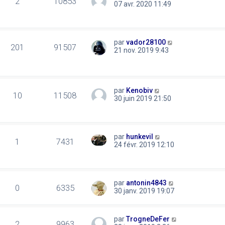
2
10853
07 avr. 2020 11:49
par
vador28100
201
91507
21 nov. 2019 9:43
par
Kenobiv
10
11508
30 juin 2019 21:50
par
hunkevil
1
7431
24 févr. 2019 12:10
par
antonin4843
0
6335
30 janv. 2019 19:07
par
TrogneDeFer
2
9963