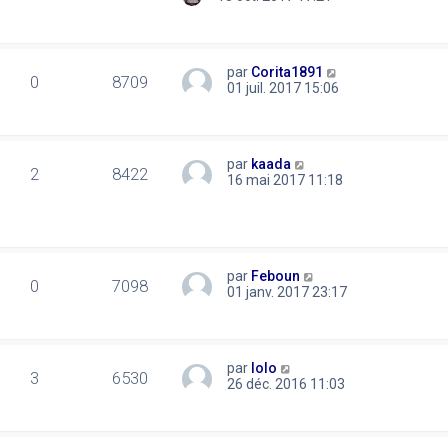
par
Corita1891
0
8709
01 juil. 2017 15:06
par
kaada
2
8422
16 mai 2017 11:18
par
Feboun
0
7098
01 janv. 2017 23:17
par
lolo
3
6530
26 déc. 2016 11:03