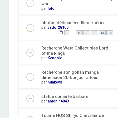
war
par
lolo
photos dédicacées films /séries
par
vador28100
…
1
10
11
12
13
14
Recherche Weta Collectibles Lord
of the Rings
par
Kenobiv
Recherche son gohan manga
dimension 2D bonjour à tous.
par
hunkevil
statue conan le barbare
par
antonin4843
Tsume HQS Shiryu Chevalier de