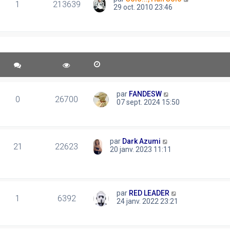
1
213639
29 oct. 2010 23:46
par
FANDESW
0
26700
07 sept. 2024 15:50
par
Dark Azumi
21
22623
20 janv. 2023 11:11
par
RED LEADER
1
6392
24 janv. 2022 23:21