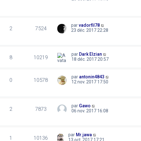
par
vadorfil78
2
7524
23 déc. 2017 22:28
par
Dark Elzian
8
10219
18 déc. 2017 20:57
par
antonin4843
0
10578
12 nov. 2017 17:50
par
Gawo
2
7873
06 nov. 2017 16:08
par
Mr.jawa
1
10136
13 oct. 2017 17:21