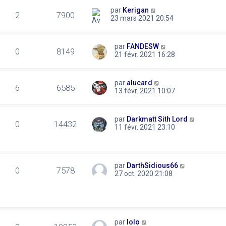
par
Kerigan
2
7900
23 mars 2021 20:54
par
FANDESW
0
8149
21 févr. 2021 16:28
par
alucard
6
6585
13 févr. 2021 10:07
par
Darkmatt Sith Lord
0
14432
11 févr. 2021 23:10
par
DarthSidious66
0
7578
27 oct. 2020 21:08
par
lolo