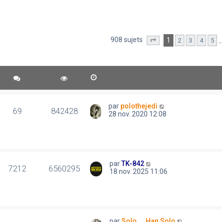
908 sujets
1
2
3
4
5
Page
1
sur
19
par
polothejedi
69
842428
28 nov. 2020 12:08
par
TK-842
7212
6560295
18 nov. 2025 11:06
par
Solo..., Han Solo