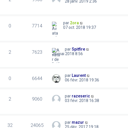
28 janv. 2019 2:36
par
2ora
0
7714
07 oct. 2018 19:37
par
Spitfire
2
7623
26 mai 2018 8:56
par
Laurent
0
6644
06 févr. 2018 19:36
par
razeseric
2
9060
03 févr. 2018 16:38
par
mazur
32
24065
25 déc. 2017 19:18