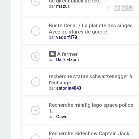
dc direct black series...
par
mazur
1
2
3
Buste César / La planète des singes
Avec peintures de guerre
par
vadorfil78
A fermer
par
Dark Elzian
recherche statue schwarzenegger à
l'échange.
par
antonin4843
Recherche minifig lego space police
1.
par
Gawo
Recherche Sideshow Captain Jack