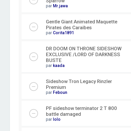
Sparrow
par
Mr.jawa
Gentle Giant Animated Maquette
Pirates des Caraibes
par
Corita1891
DR DOOM ON THRONE SIDESHOW
EXCLUSIVE /LORD OF DARKNESS
BUSTE
par
kaada
Sideshow Tron Legacy Rinzler
Premium
par
Feboun
PF sideshow terminator 2 T 800
battle damaged
par
lolo