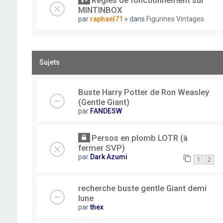
Règles de fonctionnement sur
MINTINBOX
par
raphael71
» dans
Figurines Vintages
Sujets
Buste Harry Potter de Ron Weasley
(Gentle Giant)
par
FANDESW
Persos en plomb LOTR (à
fermer SVP)
par
Dark Azumi
1
2
recherche buste gentle Giant demi
lune
par
thex