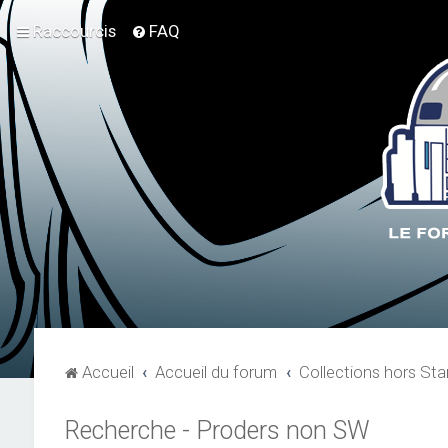
Raccourcis
FAQ
Accueil
Accueil du forum
Collections hors Sta
Recherche - Proders non SW