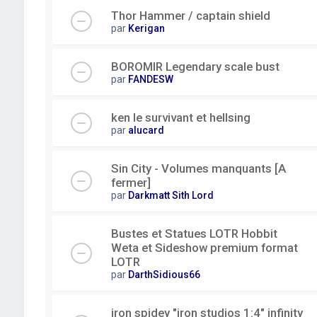
Thor Hammer / captain shield
par
Kerigan
BOROMIR Legendary scale bust
par
FANDESW
ken le survivant et hellsing
par
alucard
Sin City - Volumes manquants [A
fermer]
par
Darkmatt Sith Lord
Bustes et Statues LOTR Hobbit
Weta et Sideshow premium format
LOTR
par
DarthSidious66
iron spidey "iron studios 1:4" infinity