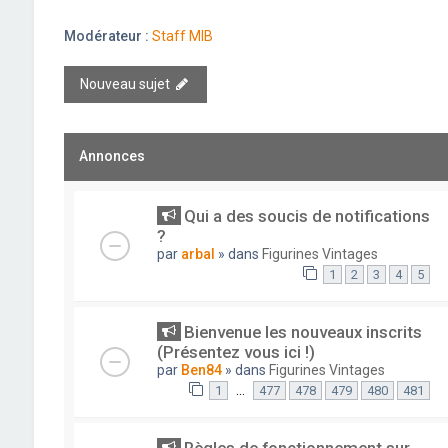
Modérateur :
Staff MIB
Nouveau sujet
Annonces
Qui a des soucis de notifications
?
par
arbal
» dans
Figurines Vintages
1
2
3
4
5
Bienvenue les nouveaux inscrits
(Présentez vous ici !)
par
Ben84
» dans
Figurines Vintages
…
1
477
478
479
480
481