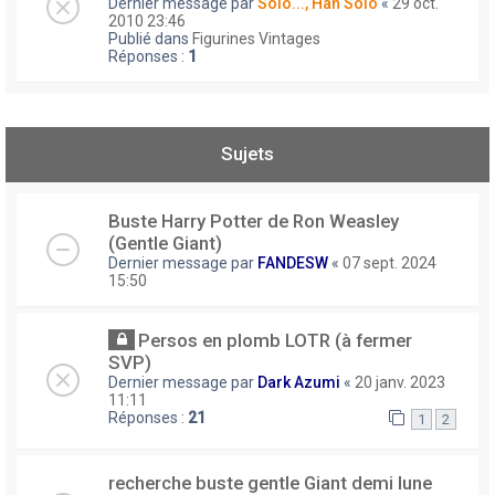
Dernier message par
Solo..., Han Solo
«
29 oct.
2010 23:46
Publié dans
Figurines Vintages
Réponses :
1
Sujets
Buste Harry Potter de Ron Weasley
(Gentle Giant)
Dernier message par
FANDESW
«
07 sept. 2024
15:50
Persos en plomb LOTR (à fermer
SVP)
Dernier message par
Dark Azumi
«
20 janv. 2023
11:11
Réponses :
21
1
2
recherche buste gentle Giant demi lune