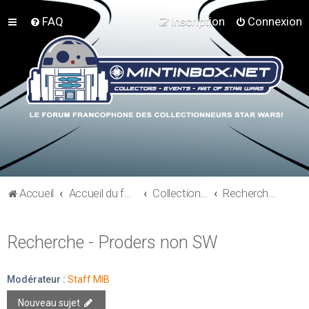
FAQ
Inscription
Connexion
Accueil
Accueil du forum
Collections hors Star Wars
Recherche - Proders non SW
Recherche - Proders non SW
Modérateur :
Staff MIB
Nouveau sujet