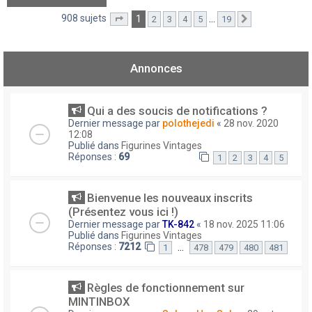
908 sujets
1
…
2
3
4
5
19
Page
1
sur
19
Suivant
Annonces
Qui a des soucis de notifications ?
Dernier message par
polothejedi
«
28 nov. 2020
12:08
Publié dans
Figurines Vintages
Réponses :
69
1
2
3
4
5
Bienvenue les nouveaux inscrits
(Présentez vous ici !)
Dernier message par
TK-842
«
18 nov. 2025 11:06
Publié dans
Figurines Vintages
Réponses :
7212
…
1
478
479
480
481
Règles de fonctionnement sur
MINTINBOX