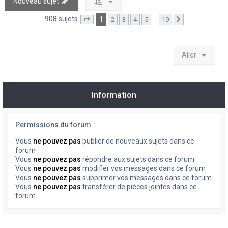
Nouveau sujet
908 sujets
1
…
2
3
4
5
19
Page
1
sur
19
Suivant
Aller
Information
Permissions du forum
Vous
ne pouvez pas
publier de nouveaux sujets dans ce
forum
Vous
ne pouvez pas
répondre aux sujets dans ce forum
Vous
ne pouvez pas
modifier vos messages dans ce forum
Vous
ne pouvez pas
supprimer vos messages dans ce forum
Vous
ne pouvez pas
transférer de pièces jointes dans ce
forum