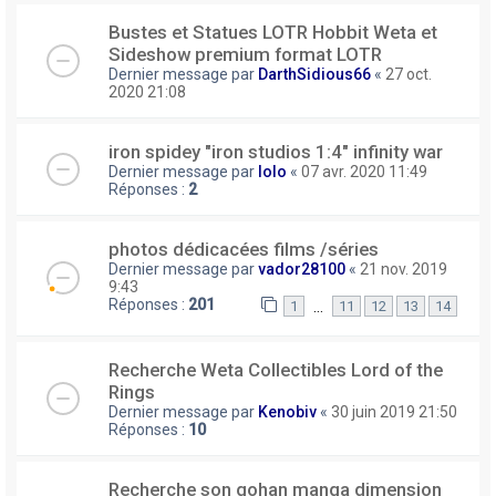
Bustes et Statues LOTR Hobbit Weta et
Sideshow premium format LOTR
Dernier message par
DarthSidious66
«
27 oct.
2020 21:08
iron spidey "iron studios 1:4" infinity war
Dernier message par
lolo
«
07 avr. 2020 11:49
Réponses :
2
photos dédicacées films /séries
Dernier message par
vador28100
«
21 nov. 2019
9:43
Réponses :
201
…
1
11
12
13
14
Recherche Weta Collectibles Lord of the
Rings
Dernier message par
Kenobiv
«
30 juin 2019 21:50
Réponses :
10
Recherche son gohan manga dimension