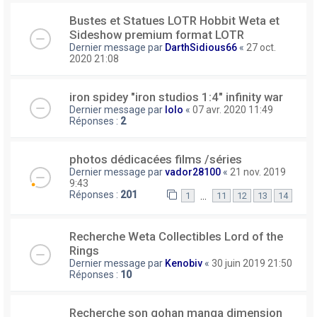
Bustes et Statues LOTR Hobbit Weta et
Sideshow premium format LOTR
Dernier message par
DarthSidious66
«
27 oct.
2020 21:08
iron spidey "iron studios 1:4" infinity war
Dernier message par
lolo
«
07 avr. 2020 11:49
Réponses :
2
photos dédicacées films /séries
Dernier message par
vador28100
«
21 nov. 2019
9:43
Réponses :
201
…
1
11
12
13
14
Recherche Weta Collectibles Lord of the
Rings
Dernier message par
Kenobiv
«
30 juin 2019 21:50
Réponses :
10
Recherche son gohan manga dimension