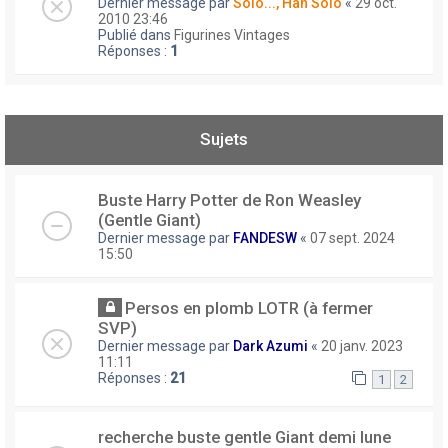
Dernier message par
Solo..., Han Solo
«
29 oct.
2010 23:46
Publié dans
Figurines Vintages
Réponses :
1
Sujets
Buste Harry Potter de Ron Weasley
(Gentle Giant)
Dernier message par
FANDESW
«
07 sept. 2024
15:50
Persos en plomb LOTR (à fermer
SVP)
Dernier message par
Dark Azumi
«
20 janv. 2023
11:11
Réponses :
21
1
2
recherche buste gentle Giant demi lune