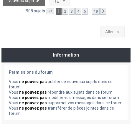
Nouveau sujet
908 sujets
1
…
2
3
4
5
19
Page
1
sur
19
Suivant
Aller
Information
Permissions du forum
Vous
ne pouvez pas
publier de nouveaux sujets dans ce
forum
Vous
ne pouvez pas
répondre aux sujets dans ce forum
Vous
ne pouvez pas
modifier vos messages dans ce forum
Vous
ne pouvez pas
supprimer vos messages dans ce forum
Vous
ne pouvez pas
transférer de pièces jointes dans ce
forum