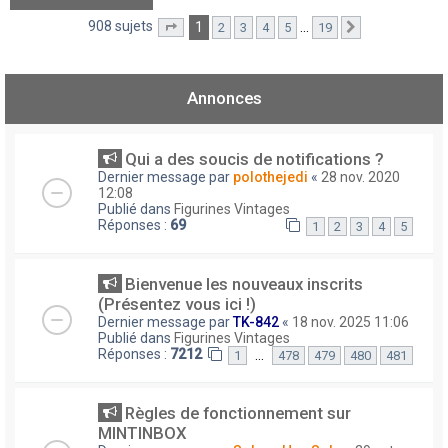
908 sujets
1
…
2
3
4
5
19
Page
1
sur
19
Suivant
Annonces
Qui a des soucis de notifications ?
Dernier message par
polothejedi
«
28 nov. 2020
12:08
Publié dans
Figurines Vintages
Réponses :
69
1
2
3
4
5
Bienvenue les nouveaux inscrits
(Présentez vous ici !)
Dernier message par
TK-842
«
18 nov. 2025 11:06
Publié dans
Figurines Vintages
Réponses :
7212
…
1
478
479
480
481
Règles de fonctionnement sur
MINTINBOX