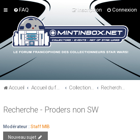
FAQ
Inscription
Connexion
Accueil
Accueil du forum
Collections hors Star Wars
Recherche - Proders non SW
Recherche - Proders non SW
Modérateur :
Staff MIB
Nouveau sujet