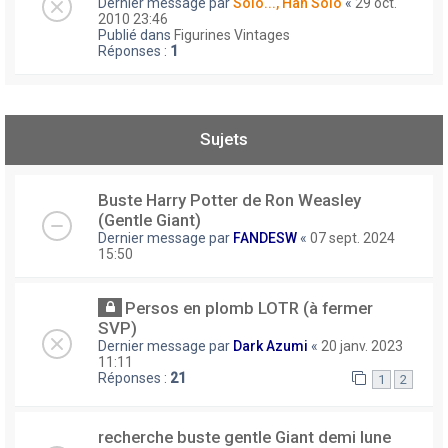
Dernier message par
Solo..., Han Solo
«
29 oct.
2010 23:46
Publié dans
Figurines Vintages
Réponses :
1
Sujets
Buste Harry Potter de Ron Weasley
(Gentle Giant)
Dernier message par
FANDESW
«
07 sept. 2024
15:50
Persos en plomb LOTR (à fermer
SVP)
Dernier message par
Dark Azumi
«
20 janv. 2023
11:11
Réponses :
21
1
2
recherche buste gentle Giant demi lune