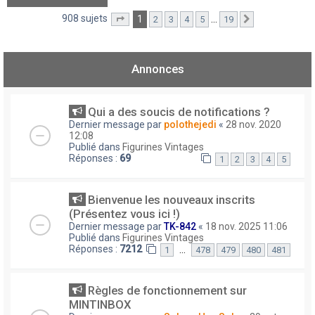
908 sujets
1
…
2
3
4
5
19
Page
1
sur
19
Suivant
Annonces
Qui a des soucis de notifications ?
Dernier message par
polothejedi
«
28 nov. 2020
12:08
Publié dans
Figurines Vintages
Réponses :
69
1
2
3
4
5
Bienvenue les nouveaux inscrits
(Présentez vous ici !)
Dernier message par
TK-842
«
18 nov. 2025 11:06
Publié dans
Figurines Vintages
Réponses :
7212
…
1
478
479
480
481
Règles de fonctionnement sur
MINTINBOX