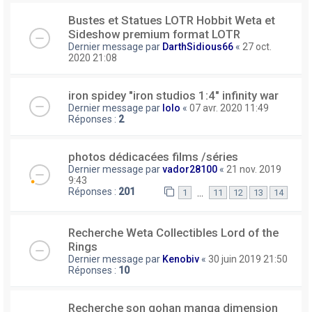
Bustes et Statues LOTR Hobbit Weta et
Sideshow premium format LOTR
Dernier message par
DarthSidious66
«
27 oct.
2020 21:08
iron spidey "iron studios 1:4" infinity war
Dernier message par
lolo
«
07 avr. 2020 11:49
Réponses :
2
photos dédicacées films /séries
Dernier message par
vador28100
«
21 nov. 2019
9:43
Réponses :
201
…
1
11
12
13
14
Recherche Weta Collectibles Lord of the
Rings
Dernier message par
Kenobiv
«
30 juin 2019 21:50
Réponses :
10
Recherche son gohan manga dimension