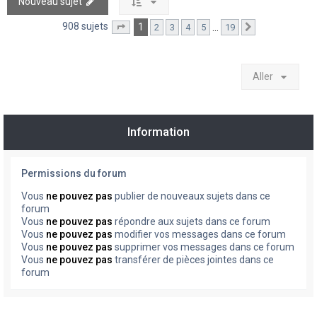
Nouveau sujet
908 sujets
1
…
2
3
4
5
19
Page
1
sur
19
Suivant
Aller
Information
Permissions du forum
Vous
ne pouvez pas
publier de nouveaux sujets dans ce
forum
Vous
ne pouvez pas
répondre aux sujets dans ce forum
Vous
ne pouvez pas
modifier vos messages dans ce forum
Vous
ne pouvez pas
supprimer vos messages dans ce forum
Vous
ne pouvez pas
transférer de pièces jointes dans ce
forum