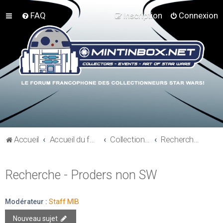
FAQ
Inscription
Connexion
Accueil
Accueil du forum
Collections hors Star Wars
Recherche - Proders non SW
Recherche - Proders non SW
Modérateur :
Staff MIB
Nouveau sujet