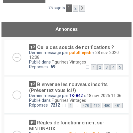
75 sujets
1
2
Suivant
Annonces
Qui a des soucis de notifications ?
Dernier message par
polothejedi
«
28 nov. 2020
12:08
Publié dans
Figurines Vintages
Réponses :
69
1
2
3
4
5
Bienvenue les nouveaux inscrits
(Présentez vous ici !)
Dernier message par
TK-842
«
18 nov. 2025 11:06
Publié dans
Figurines Vintages
Réponses :
7212
…
1
478
479
480
481
Règles de fonctionnement sur
MINTINBOX