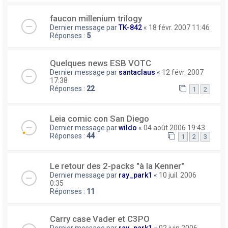
faucon millenium trilogy
Dernier message par
TK-842
«
18 févr. 2007 11:46
Réponses :
5
Quelques news ESB VOTC
Dernier message par
santaclaus
«
12 févr. 2007
17:38
Réponses :
22
1
2
Leia comic con San Diego
Dernier message par
wildo
«
04 août 2006 19:43
Réponses :
44
1
2
3
Le retour des 2-packs "à la Kenner"
Dernier message par
ray_park1
«
10 juil. 2006
0:35
Réponses :
11
Carry case Vader et C3PO