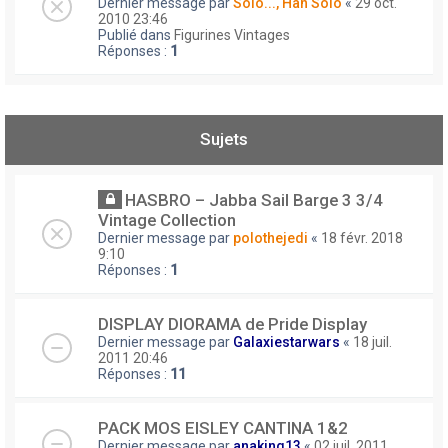
Dernier message par
Solo..., Han Solo
«
29 oct.
2010 23:46
Publié dans
Figurines Vintages
Réponses :
1
Sujets
HASBRO – Jabba Sail Barge 3 3/4
Vintage Collection
Dernier message par
polothejedi
«
18 févr. 2018
9:10
Réponses :
1
DISPLAY DIORAMA de Pride Display
Dernier message par
Galaxiestarwars
«
18 juil.
2011 20:46
Réponses :
11
PACK MOS EISLEY CANTINA 1&2
Dernier message par
anaking13
«
02 juil. 2011