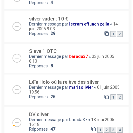
Réponses :
4
silver vader : 10 €
Dernier message par
lecram effuach zella
«
14
juin 2005 9:03
Réponses :
29
1
2
Slave 1 OTC
Dernier message par
barada37
«
03 juin 2005
8:13
Réponses :
8
Léïa Holo où la relève des silver
Dernier message par
marisolivier
«
01 juin 2005
19:56
Réponses :
26
1
2
DV silver
Dernier message par
barada37
«
18 mai 2005
16:18
Réponses :
47
1
2
3
4