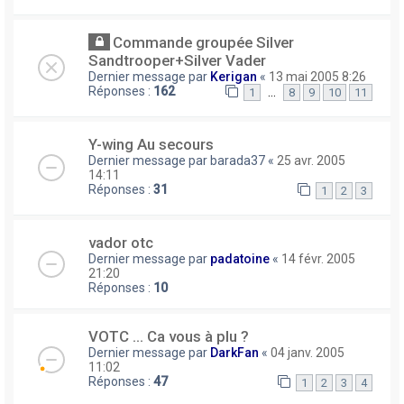
Commande groupée Silver
Sandtrooper+Silver Vader
Dernier message par
Kerigan
«
13 mai 2005 8:26
Réponses :
162
…
1
8
9
10
11
Y-wing Au secours
Dernier message par
barada37
«
25 avr. 2005
14:11
Réponses :
31
1
2
3
vador otc
Dernier message par
padatoine
«
14 févr. 2005
21:20
Réponses :
10
VOTC ... Ca vous à plu ?
Dernier message par
DarkFan
«
04 janv. 2005
11:02
Réponses :
47
1
2
3
4