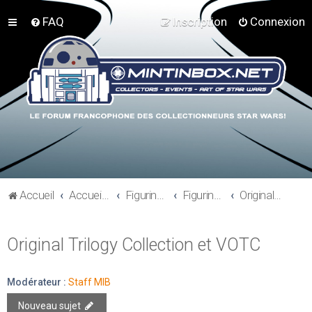
FAQ
Inscription
Connexion
Accueil
Accueil du forum
Figurines 3"3/4, Playsets, Vaisseaux,…
Figurines Modernes
Original Trilogy Collection et VOTC
Original Trilogy Collection et VOTC
Modérateur :
Staff MIB
Nouveau sujet