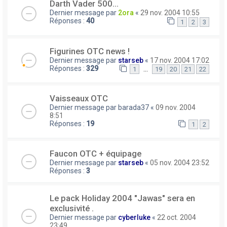
Darth Vader 500...
Dernier message par
2ora
«
29 nov. 2004 10:55
Réponses :
40
1
2
3
Figurines OTC news !
Dernier message par
starseb
«
17 nov. 2004 17:02
Réponses :
329
…
1
19
20
21
22
Vaisseaux OTC
Dernier message par
barada37
«
09 nov. 2004
8:51
Réponses :
19
1
2
Faucon OTC + équipage
Dernier message par
starseb
«
05 nov. 2004 23:52
Réponses :
3
Le pack Holiday 2004 "Jawas" sera en
exclusivité .
Dernier message par
cyberluke
«
22 oct. 2004
23:49