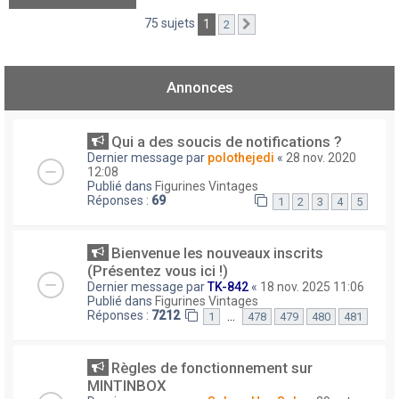
75 sujets
1
2
Suivant
Annonces
Qui a des soucis de notifications ?
Dernier message par
polothejedi
«
28 nov. 2020
12:08
Publié dans
Figurines Vintages
Réponses :
69
1
2
3
4
5
Bienvenue les nouveaux inscrits
(Présentez vous ici !)
Dernier message par
TK-842
«
18 nov. 2025 11:06
Publié dans
Figurines Vintages
Réponses :
7212
…
1
478
479
480
481
Règles de fonctionnement sur
MINTINBOX