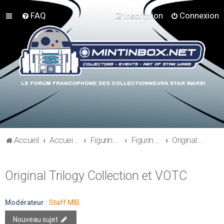
FAQ
Inscription
Connexion
Accueil
Accueil du forum
Figurines 3"3/4, Playsets, Vaisseaux,…
Figurines Modernes
Original Trilogy Collection et VOTC
Original Trilogy Collection et VOTC
Modérateur :
Staff MIB
Nouveau sujet