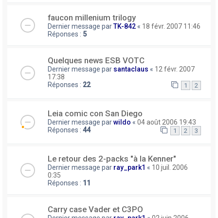
faucon millenium trilogy
Dernier message par
TK-842
«
18 févr. 2007 11:46
Réponses :
5
Quelques news ESB VOTC
Dernier message par
santaclaus
«
12 févr. 2007
17:38
Réponses :
22
1
2
Leia comic con San Diego
Dernier message par
wildo
«
04 août 2006 19:43
Réponses :
44
1
2
3
Le retour des 2-packs "à la Kenner"
Dernier message par
ray_park1
«
10 juil. 2006
0:35
Réponses :
11
Carry case Vader et C3PO