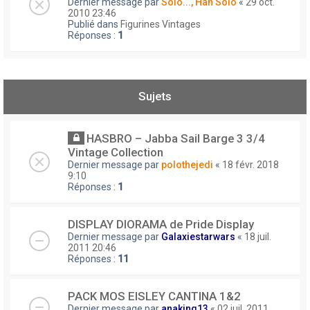
Dernier message par
Solo..., Han Solo
«
29 oct.
2010 23:46
Publié dans
Figurines Vintages
Réponses :
1
Sujets
HASBRO – Jabba Sail Barge 3 3/4
Vintage Collection
Dernier message par
polothejedi
«
18 févr. 2018
9:10
Réponses :
1
DISPLAY DIORAMA de Pride Display
Dernier message par
Galaxiestarwars
«
18 juil.
2011 20:46
Réponses :
11
PACK MOS EISLEY CANTINA 1&2
Dernier message par
anaking13
«
02 juil. 2011