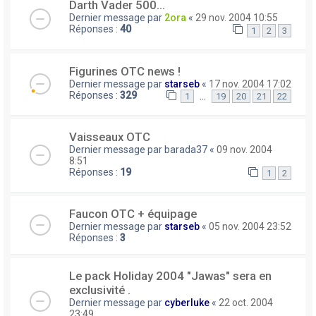
Darth Vader 500...
Dernier message par
2ora
«
29 nov. 2004 10:55
Réponses :
40
1
2
3
Figurines OTC news !
Dernier message par
starseb
«
17 nov. 2004 17:02
Réponses :
329
…
1
19
20
21
22
Vaisseaux OTC
Dernier message par
barada37
«
09 nov. 2004
8:51
Réponses :
19
1
2
Faucon OTC + équipage
Dernier message par
starseb
«
05 nov. 2004 23:52
Réponses :
3
Le pack Holiday 2004 "Jawas" sera en
exclusivité .
Dernier message par
cyberluke
«
22 oct. 2004
23:49