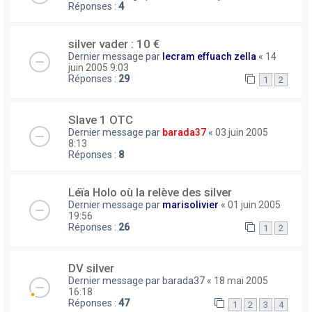
Réponses :
4
silver vader : 10 €
Dernier message par
lecram effuach zella
«
14
juin 2005 9:03
Réponses :
29
1
2
Slave 1 OTC
Dernier message par
barada37
«
03 juin 2005
8:13
Réponses :
8
Léïa Holo où la relève des silver
Dernier message par
marisolivier
«
01 juin 2005
19:56
Réponses :
26
1
2
DV silver
Dernier message par
barada37
«
18 mai 2005
16:18
Réponses :
47
1
2
3
4