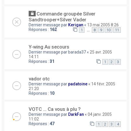
Commande groupée Silver
Sandtrooper+Silver Vader
Dernier message par
Kerigan
«
13 mai 2005 8:26
Réponses :
162
…
1
8
9
10
11
Y-wing Au secours
Dernier message par
barada37
«
25 avr. 2005
14:11
Réponses :
31
1
2
3
vador otc
Dernier message par
padatoine
«
14 févr. 2005
21:20
Réponses :
10
VOTC ... Ca vous à plu ?
Dernier message par
DarkFan
«
04 janv. 2005
11:02
Réponses :
47
1
2
3
4