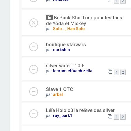
1
2
Bi Pack Star Tour pour les fans
de Yoda et Mickey
par
Solo..., Han Solo
boutique starwars
par
darkshin
silver vader : 10 €
par
lecram effuach zella
1
2
Slave 1 OTC
par
arbal
Léïa Holo où la relève des silver
par
ray_park1
1
2