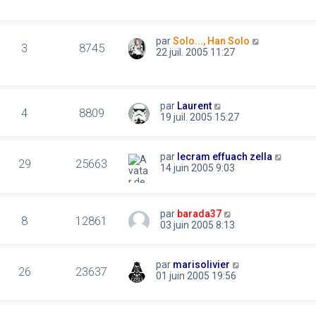
par
Solo..., Han Solo
3
8745
22 juil. 2005 11:27
par
Laurent
4
8809
19 juil. 2005 15:27
par
lecram effuach zella
29
25663
14 juin 2005 9:03
par
barada37
8
12861
03 juin 2005 8:13
par
marisolivier
26
23637
01 juin 2005 19:56