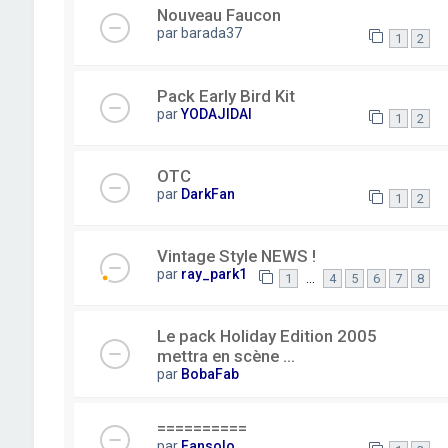
Nouveau Faucon
par
barada37
1
2
Pack Early Bird Kit
par
YODAJIDAI
1
2
OTC
par
DarkFan
1
2
Vintage Style NEWS !
par
ray_park1
…
1
4
5
6
7
8
Le pack Holiday Edition 2005
mettra en scène ...
par
BobaFab
==========
par
Fansolo