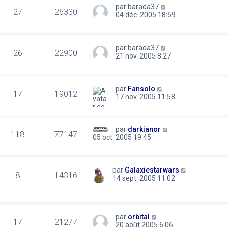
par
barada37
27
26330
04 déc. 2005 18:59
par
barada37
26
22900
21 nov. 2005 8:27
par
Fansolo
17
19012
17 nov. 2005 11:58
par
darkianor
118
77147
05 oct. 2005 19:45
par
Galaxiestarwars
8
14316
14 sept. 2005 11:02
par
orbital
17
21277
20 août 2005 6:06