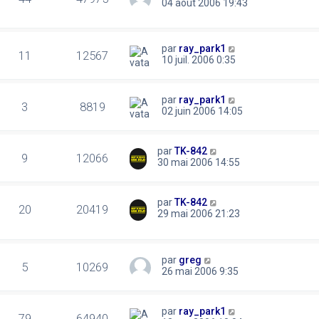
04 août 2006 19:43
par
ray_park1
11
12567
10 juil. 2006 0:35
par
ray_park1
3
8819
02 juin 2006 14:05
par
TK-842
9
12066
30 mai 2006 14:55
par
TK-842
20
20419
29 mai 2006 21:23
par
greg
5
10269
26 mai 2006 9:35
par
ray_park1
79
64940