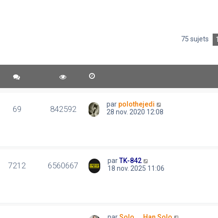
75 sujets
par
polothejedi
69
842592
28 nov. 2020 12:08
par
TK-842
7212
6560667
18 nov. 2025 11:06
par
Solo..., Han Solo