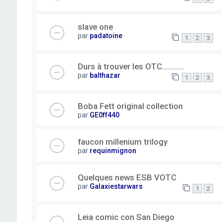
slave one
par
padatoine
1
2
3
Durs à trouver les OTC...........
par
balthazar
1
2
3
Boba Fett original collection
par
GE0ff440
faucon millenium trilogy
par
requinmignon
Quelques news ESB VOTC
par
Galaxiestarwars
1
2
Leia comic con San Diego