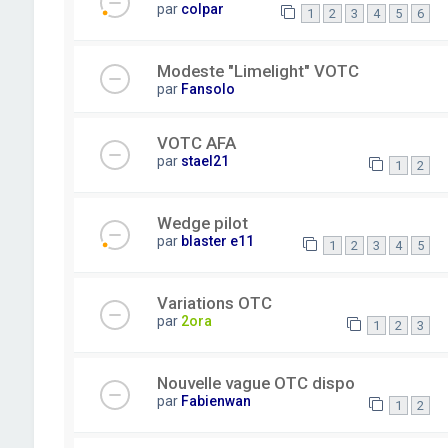
par
colpar
1
2
3
4
5
6
Modeste "Limelight" VOTC
par
Fansolo
VOTC AFA
par
stael21
1
2
Wedge pilot
par
blaster e11
1
2
3
4
5
Variations OTC
par
2ora
1
2
3
Nouvelle vague OTC dispo
par
Fabienwan
1
2