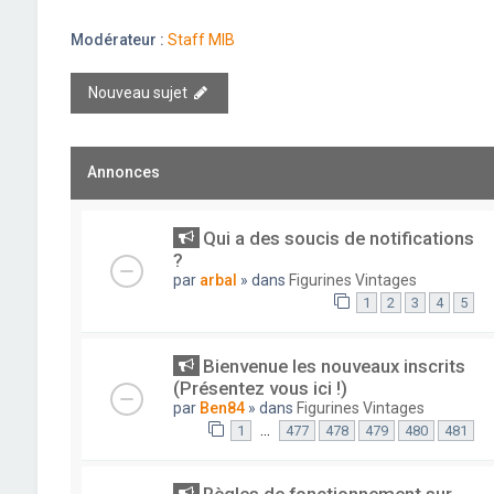
Modérateur :
Staff MIB
Nouveau sujet
Annonces
Qui a des soucis de notifications
?
par
arbal
» dans
Figurines Vintages
1
2
3
4
5
Bienvenue les nouveaux inscrits
(Présentez vous ici !)
par
Ben84
» dans
Figurines Vintages
…
1
477
478
479
480
481