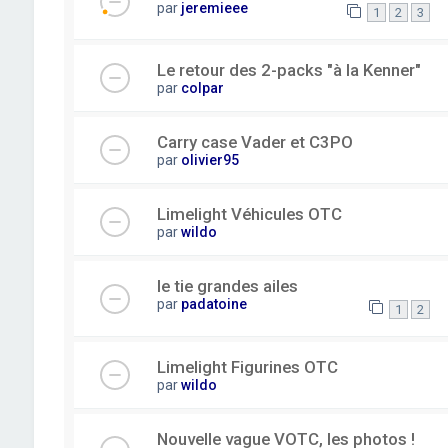
par
jeremieee
1
2
3
Le retour des 2-packs "à la Kenner"
par
colpar
Carry case Vader et C3PO
par
olivier95
Limelight Véhicules OTC
par
wildo
le tie grandes ailes
par
padatoine
1
2
Limelight Figurines OTC
par
wildo
Nouvelle vague VOTC, les photos !