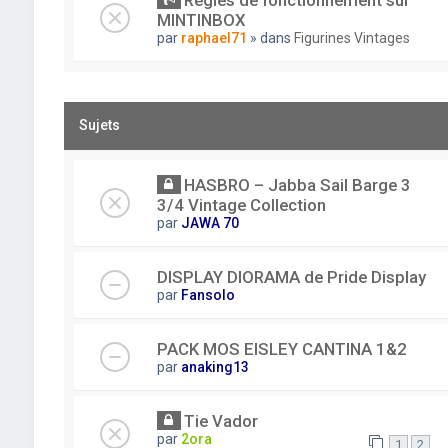
Règles de fonctionnement sur
MINTINBOX
par
raphael71
» dans
Figurines Vintages
Sujets
HASBRO – Jabba Sail Barge 3
3/4 Vintage Collection
par
JAWA 70
DISPLAY DIORAMA de Pride Display
par
Fansolo
PACK MOS EISLEY CANTINA 1&2
par
anaking13
Tie Vador
par
2ora
1
2