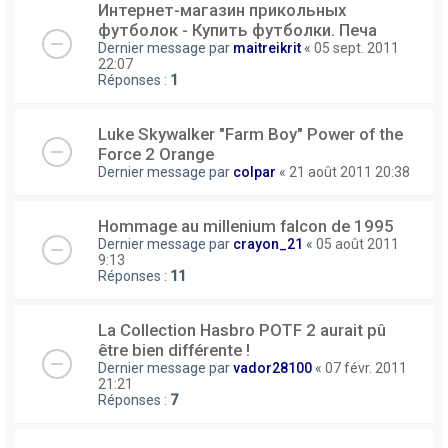
Интернет-магазин прикольных
футболок - Купить футболки. Печа
Dernier message par
maitreikrit
«
05 sept. 2011
22:07
Réponses :
1
Luke Skywalker "Farm Boy" Power of the
Force 2 Orange
Dernier message par
colpar
«
21 août 2011 20:38
Hommage au millenium falcon de 1995
Dernier message par
crayon_21
«
05 août 2011
9:13
Réponses :
11
La Collection Hasbro POTF 2 aurait pû
être bien différente !
Dernier message par
vador28100
«
07 févr. 2011
21:21
Réponses :
7