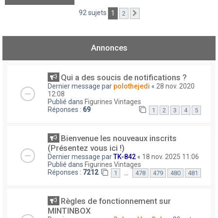
92 sujets
1
2
Suivant
Annonces
Qui a des soucis de notifications ?
Dernier message par
polothejedi
«
28 nov. 2020
12:08
Publié dans
Figurines Vintages
Réponses :
69
1
2
3
4
5
Bienvenue les nouveaux inscrits
(Présentez vous ici !)
Dernier message par
TK-842
«
18 nov. 2025 11:06
Publié dans
Figurines Vintages
Réponses :
7212
…
1
478
479
480
481
Règles de fonctionnement sur
MINTINBOX