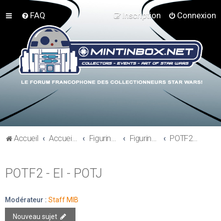
FAQ
Inscription
Connexion
Accueil
Accueil du forum
Figurines 3"3/4, Playsets, Vaisseaux,…
Figurines Modernes
POTF2 - EI - POTJ
POTF2 - EI - POTJ
Modérateur :
Staff MIB
Nouveau sujet