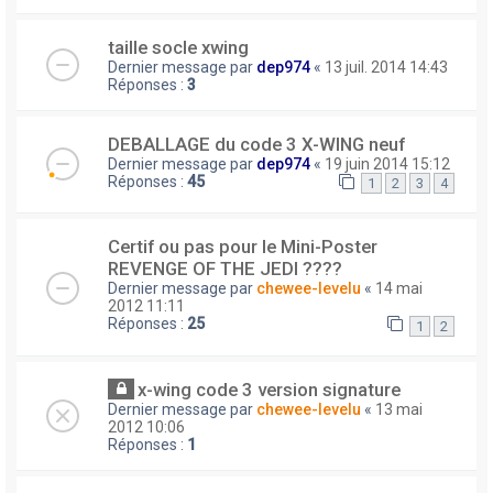
taille socle xwing
Dernier message par
dep974
«
13 juil. 2014 14:43
Réponses :
3
DEBALLAGE du code 3 X-WING neuf
Dernier message par
dep974
«
19 juin 2014 15:12
Réponses :
45
1
2
3
4
Certif ou pas pour le Mini-Poster
REVENGE OF THE JEDI ????
Dernier message par
chewee-levelu
«
14 mai
2012 11:11
Réponses :
25
1
2
x-wing code 3 version signature
Dernier message par
chewee-levelu
«
13 mai
2012 10:06
Réponses :
1