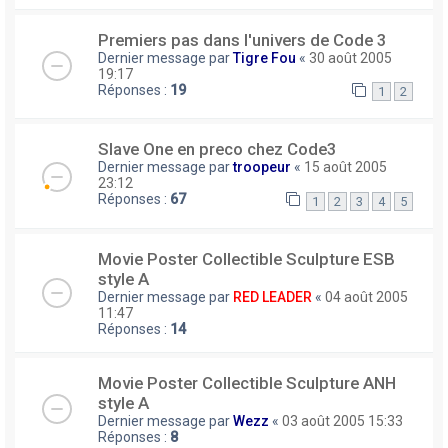
Premiers pas dans l'univers de Code 3
Dernier message par
Tigre Fou
«
30 août 2005
19:17
Réponses :
19
1
2
Slave One en preco chez Code3
Dernier message par
troopeur
«
15 août 2005
23:12
Réponses :
67
1
2
3
4
5
Movie Poster Collectible Sculpture ESB
style A
Dernier message par
RED LEADER
«
04 août 2005
11:47
Réponses :
14
Movie Poster Collectible Sculpture ANH
style A
Dernier message par
Wezz
«
03 août 2005 15:33
Réponses :
8