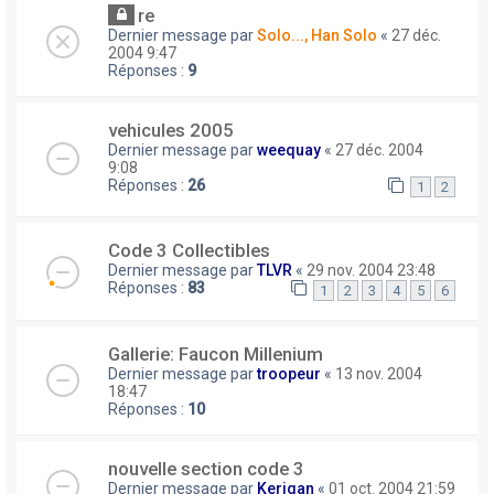
re
Dernier message par
Solo..., Han Solo
«
27 déc.
2004 9:47
Réponses :
9
vehicules 2005
Dernier message par
weequay
«
27 déc. 2004
9:08
Réponses :
26
1
2
Code 3 Collectibles
Dernier message par
TLVR
«
29 nov. 2004 23:48
Réponses :
83
1
2
3
4
5
6
Gallerie: Faucon Millenium
Dernier message par
troopeur
«
13 nov. 2004
18:47
Réponses :
10
nouvelle section code 3
Dernier message par
Kerigan
«
01 oct. 2004 21:59