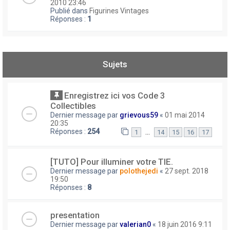
2010 23:46
Publié dans
Figurines Vintages
Réponses :
1
Sujets
Enregistrez ici vos Code 3
Collectibles
Dernier message par
grievous59
«
01 mai 2014
20:35
Réponses :
254
…
1
14
15
16
17
[TUTO] Pour illuminer votre TIE.
Dernier message par
polothejedi
«
27 sept. 2018
19:50
Réponses :
8
presentation
Dernier message par
valerian0
«
18 juin 2016 9:11