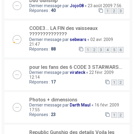
Duo Gunship
Dernier message par
Jojo08
«
23 août 2009 7:56
Réponses :
40
1
2
3
CODE3... LA FIN des vaisseaux
??????????????
Dernier message par
sebwars
«
02 avr. 2009
21:47
Réponses :
88
1
2
3
4
5
6
pour les fans des 6 CODE 3 STARWARS...
Dernier message par
virateck
«
22 févr. 2009
12:14
Réponses :
17
1
2
Photos + dimensions
Dernier message par
Darth Maul
«
16 févr. 2009
17:55
Réponses :
23
1
2
Republic Gunship des details Voila les