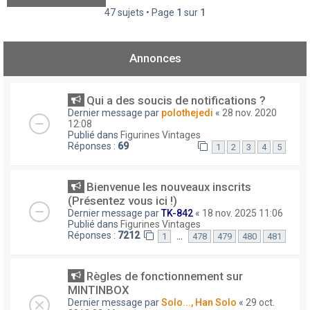
47 sujets • Page
1
sur
1
Annonces
Qui a des soucis de notifications ?
Dernier message par
polothejedi
«
28 nov. 2020
12:08
Publié dans
Figurines Vintages
Réponses :
69
1
2
3
4
5
Bienvenue les nouveaux inscrits
(Présentez vous ici !)
Dernier message par
TK-842
«
18 nov. 2025 11:06
Publié dans
Figurines Vintages
Réponses :
7212
…
1
478
479
480
481
Règles de fonctionnement sur
MINTINBOX
Dernier message par
Solo..., Han Solo
«
29 oct.