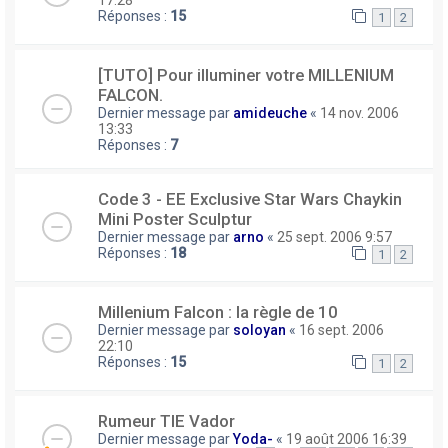
Réponses :
15
1
2
[TUTO] Pour illuminer votre MILLENIUM
FALCON.
Dernier message par
amideuche
«
14 nov. 2006
13:33
Réponses :
7
Code 3 - EE Exclusive Star Wars Chaykin
Mini Poster Sculptur
Dernier message par
arno
«
25 sept. 2006 9:57
Réponses :
18
1
2
Millenium Falcon : la règle de 10
Dernier message par
soloyan
«
16 sept. 2006
22:10
Réponses :
15
1
2
Rumeur TIE Vador
Dernier message par
Yoda-
«
19 août 2006 16:39