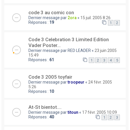
code 3 au comic con
Dernier message par
2ora
«
15 juil. 2005 8:26
Réponses :
19
1
2
Code 3 Celebration 3 Limited Edition
Vader Poster...
Dernier message par
RED LEADER
«
23 juin 2005
15:49
Réponses :
61
1
2
3
4
5
Code 3 2005 toyfair
Dernier message par
troopeur
«
24 févr. 2005
5:26
Réponses :
10
At-St bientot....
Dernier message par
titoun
«
17 févr. 2005 10:09
Réponses :
40
1
2
3