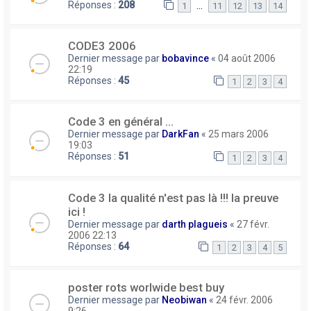
Réponses :
208
…
1
11
12
13
14
CODE3 2006
Dernier message par
bobavince
«
04 août 2006
22:19
Réponses :
45
1
2
3
4
Code 3 en général ...
Dernier message par
DarkFan
«
25 mars 2006
19:03
Réponses :
51
1
2
3
4
Code 3 la qualité n'est pas là !!! la preuve
ici !
Dernier message par
darth plagueis
«
27 févr.
2006 22:13
Réponses :
64
1
2
3
4
5
poster rots worlwide best buy
Dernier message par
Neobiwan
«
24 févr. 2006
9:26