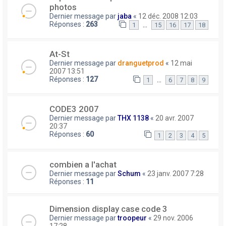
photos
Dernier message par
jaba
«
12 déc. 2008 12:03
Réponses :
263
…
1
15
16
17
18
At-St
Dernier message par
dranguetprod
«
12 mai
2007 13:51
Réponses :
127
…
1
6
7
8
9
CODE3 2007
Dernier message par
THX 1138
«
20 avr. 2007
20:37
Réponses :
60
1
2
3
4
5
combien a l'achat
Dernier message par
Schum
«
23 janv. 2007 7:28
Réponses :
11
Dimension display case code 3
Dernier message par
troopeur
«
29 nov. 2006
17:28