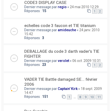
CODE3 DISPLAY CASE
Dernier message par
regio
«
24 mai 2010 12:29
Réponses :
15
1
2
echelles code 3 faucon et TIE titanium
Dernier message par
amideuche
«
24 janv. 2010
15:42
Réponses :
3
DEBALLAGE du code 3 darth vader's TIE
FIGHTER
Dernier message par
verolet
«
06 oct. 2009 10:31
Réponses :
23
1
2
VADER TIE Battle damaged SE... février
2006
Dernier message par
Captain' Kirk
«
18 sept. 2009
14:47
Réponses :
151
…
1
8
9
10
11