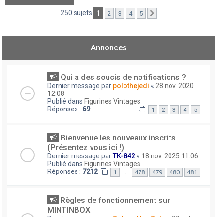
250 sujets
1
2
3
4
5
Suivant
Annonces
Qui a des soucis de notifications ?
Dernier message par
polothejedi
«
28 nov. 2020
12:08
Publié dans
Figurines Vintages
Réponses :
69
1
2
3
4
5
Bienvenue les nouveaux inscrits
(Présentez vous ici !)
Dernier message par
TK-842
«
18 nov. 2025 11:06
Publié dans
Figurines Vintages
Réponses :
7212
…
1
478
479
480
481
Règles de fonctionnement sur
MINTINBOX