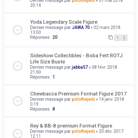
Dernier message par
polothejedi
«
07 mai 2018
20:14
Yoda Legendary Scale Figure
Dernier message par
JAWA 70
«
02 mars 2018
13:00
Réponses :
20
1
2
Sideshow Collectibles - Boba Fett ROTJ
Life Size Buste
Dernier message par
jabba57
«
08 févr. 2018
21:00
Réponses :
1
Chewbacca Premium Format Figure 2017
Dernier message par
polothejedi
«
14 janv. 2018
0:19
Réponses :
8
Rey & BB-8 premium Format Figure
Dernier message par
polothejedi
«
20 déc. 2017
12:11