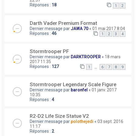
22:57
Réponses :
18
1
2
Darth Vader Premium Format
Dernier message par
JAWA 70
«
01 mai 2017 8:04
Réponses :
46
1
2
3
4
Stormtrooper PF
Dernier message par
DARKTROOPER
«
18 mars
2017 11:35
Réponses :
127
…
1
6
7
8
9
Stormtrooper Legendary Scale Figure
Dernier message par
baronfel
«
01 janv. 2017
10:35
Réponses :
4
R2-D2 Life Size Statue V2
Dernier message par
polothejedi
«
03 sept. 2016
11:17
Réponses :
2