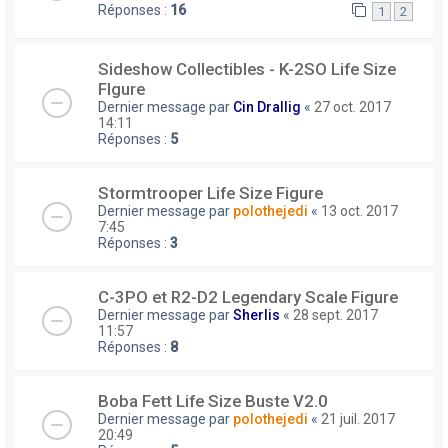
Réponses :
16
1
2
Sideshow Collectibles - K-2SO Life Size
FIgure
Dernier message par
Cin Drallig
«
27 oct. 2017
14:11
Réponses :
5
Stormtrooper Life Size Figure
Dernier message par
polothejedi
«
13 oct. 2017
7:45
Réponses :
3
C-3PO et R2-D2 Legendary Scale Figure
Dernier message par
Sherlis
«
28 sept. 2017
11:57
Réponses :
8
Boba Fett Life Size Buste V2.0
Dernier message par
polothejedi
«
21 juil. 2017
20:49