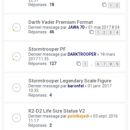
22:57
Réponses :
18
1
2
Darth Vader Premium Format
Dernier message par
JAWA 70
«
01 mai 2017 8:04
Réponses :
46
1
2
3
4
Stormtrooper PF
Dernier message par
DARKTROOPER
«
18 mars
2017 11:35
Réponses :
127
…
1
6
7
8
9
Stormtrooper Legendary Scale Figure
Dernier message par
baronfel
«
01 janv. 2017
10:35
Réponses :
4
R2-D2 Life Size Statue V2
Dernier message par
polothejedi
«
03 sept. 2016
11:17
Réponses :
2