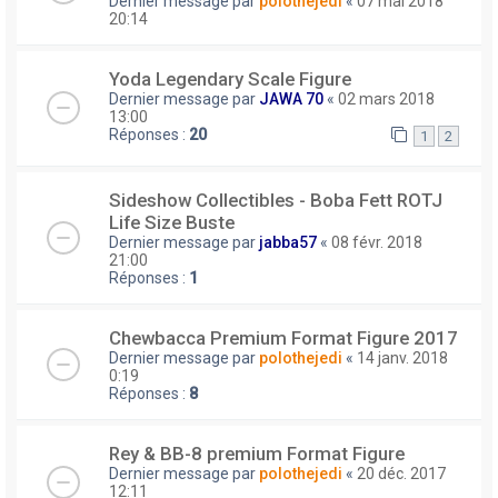
Dernier message par
polothejedi
«
07 mai 2018
20:14
Yoda Legendary Scale Figure
Dernier message par
JAWA 70
«
02 mars 2018
13:00
Réponses :
20
1
2
Sideshow Collectibles - Boba Fett ROTJ
Life Size Buste
Dernier message par
jabba57
«
08 févr. 2018
21:00
Réponses :
1
Chewbacca Premium Format Figure 2017
Dernier message par
polothejedi
«
14 janv. 2018
0:19
Réponses :
8
Rey & BB-8 premium Format Figure
Dernier message par
polothejedi
«
20 déc. 2017
12:11