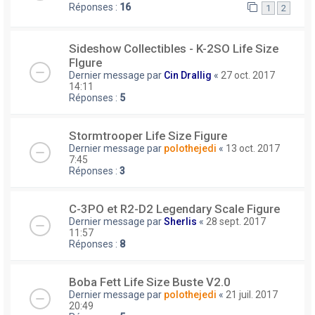
Réponses :
16
1
2
Sideshow Collectibles - K-2SO Life Size
FIgure
Dernier message par
Cin Drallig
«
27 oct. 2017
14:11
Réponses :
5
Stormtrooper Life Size Figure
Dernier message par
polothejedi
«
13 oct. 2017
7:45
Réponses :
3
C-3PO et R2-D2 Legendary Scale Figure
Dernier message par
Sherlis
«
28 sept. 2017
11:57
Réponses :
8
Boba Fett Life Size Buste V2.0
Dernier message par
polothejedi
«
21 juil. 2017
20:49