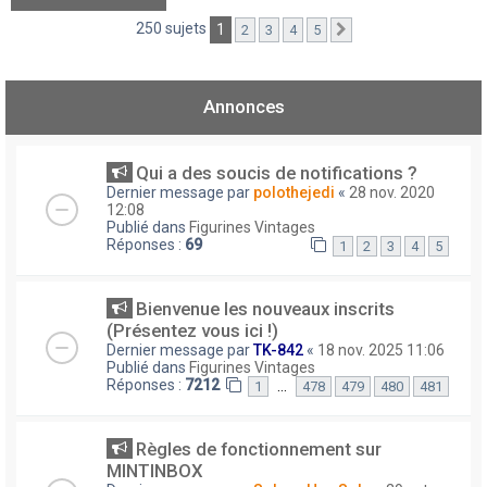
250 sujets
1
2
3
4
5
Suivant
Annonces
Qui a des soucis de notifications ?
Dernier message par
polothejedi
«
28 nov. 2020
12:08
Publié dans
Figurines Vintages
Réponses :
69
1
2
3
4
5
Bienvenue les nouveaux inscrits
(Présentez vous ici !)
Dernier message par
TK-842
«
18 nov. 2025 11:06
Publié dans
Figurines Vintages
Réponses :
7212
…
1
478
479
480
481
Règles de fonctionnement sur
MINTINBOX