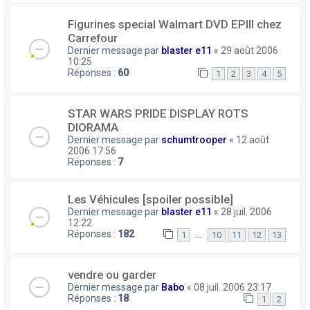
Figurines special Walmart DVD EPIII chez
Carrefour
Dernier message par
blaster e11
«
29 août 2006
10:25
Réponses :
60
1
2
3
4
5
STAR WARS PRIDE DISPLAY ROTS
DIORAMA
Dernier message par
schumtrooper
«
12 août
2006 17:56
Réponses :
7
Les Véhicules [spoiler possible]
Dernier message par
blaster e11
«
28 juil. 2006
12:22
Réponses :
182
…
1
10
11
12
13
vendre ou garder
Dernier message par
Babo
«
08 juil. 2006 23:17
Réponses :
18
1
2