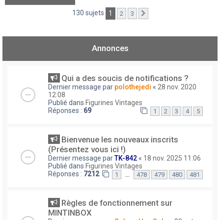
130 sujets
1
2
3
Suivant
Annonces
Qui a des soucis de notifications ?
Dernier message par
polothejedi
«
28 nov. 2020
12:08
Publié dans
Figurines Vintages
Réponses :
69
1
2
3
4
5
Bienvenue les nouveaux inscrits
(Présentez vous ici !)
Dernier message par
TK-842
«
18 nov. 2025 11:06
Publié dans
Figurines Vintages
Réponses :
7212
…
1
478
479
480
481
Règles de fonctionnement sur
MINTINBOX