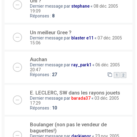
Uni ?
Dernier message par
stephane
«
08 déc. 2005
19:09
Réponses :
8
Un meilleur Gree ?
Dernier message par
blaster e11
«
07 déc. 2005
15:06
Auchan
Dernier message par
ray_park1
«
06 déc. 2005
20:47
Réponses :
27
1
2
E. LECLERC, SW dans les rayons jouets
Dernier message par
barada37
«
03 déc. 2005
17:29
Réponses :
10
Boulanger (non pas le vendeur de
baguettes!)
Dernier message par
darkianor
«
23 nov. 2005