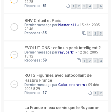
22:28
Réponses :
81
1
2
3
4
5
6
BHV Créteil et Paris
Dernier message par
blaster e11
«
15 déc. 2005
23:48
Réponses :
35
1
2
3
EVOLUTIONS : enfin un pack intelligent ?
Dernier message par
ray_park1
«
12 déc. 2005
13:12
Réponses :
58
1
2
3
4
ROTS Figurines avec autocollant de
Hasbro France
Dernier message par
Galaxiestarwars
«
09 déc.
2005 8:29
Réponses :
17
1
2
La France mieux servie que le Royaume-