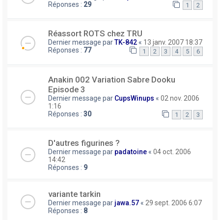
Réponses :
29
1
2
Réassort ROTS chez TRU
Dernier message par
TK-842
«
13 janv. 2007 18:37
Réponses :
77
1
2
3
4
5
6
Anakin 002 Variation Sabre Dooku
Episode 3
Dernier message par
CupsWinups
«
02 nov. 2006
1:16
Réponses :
30
1
2
3
D'autres figurines ?
Dernier message par
padatoine
«
04 oct. 2006
14:42
Réponses :
9
variante tarkin
Dernier message par
jawa.57
«
29 sept. 2006 6:07
Réponses :
8