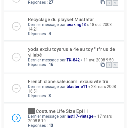
Réponses :
27
1
2
Recyclage du playset Mustafar
Dernier message par
anaking13
«
18 oct. 2008
14:21
Réponses :
4
yoda exclu toysrus a 4e au toy " r"r us de
villabé
Dernier message par
TK-842
«
11 avr. 2008 9:50
Réponses :
16
1
2
French clone saleucami excusivité tru
Dernier message par
blaster e11
«
28 mars 2008
16:51
Réponses :
3
Costume Life Size Epi III
Dernier message par
last17-vintage
«
17 mars
2008 8:19
Réponses :
13