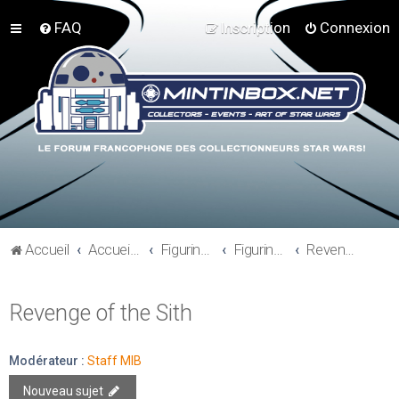
FAQ
Inscription
Connexion
Accueil
Accueil du forum
Figurines 3"3/4, Playsets, Vaisseaux,…
Figurines Modernes
Revenge of the Sith
Revenge of the Sith
Modérateur :
Staff MIB
Nouveau sujet