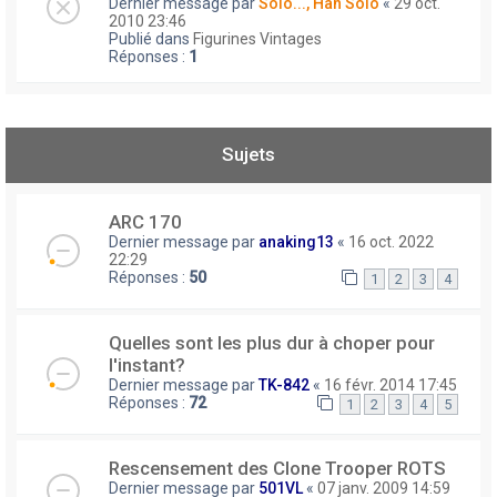
Dernier message par
Solo..., Han Solo
«
29 oct.
2010 23:46
Publié dans
Figurines Vintages
Réponses :
1
Sujets
ARC 170
Dernier message par
anaking13
«
16 oct. 2022
22:29
Réponses :
50
1
2
3
4
Quelles sont les plus dur à choper pour
l'instant?
Dernier message par
TK-842
«
16 févr. 2014 17:45
Réponses :
72
1
2
3
4
5
Rescensement des Clone Trooper ROTS
Dernier message par
501VL
«
07 janv. 2009 14:59