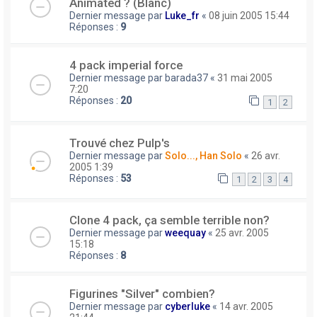
Animated ? (Blanc)
Dernier message par
Luke_fr
«
08 juin 2005 15:44
Réponses :
9
4 pack imperial force
Dernier message par
barada37
«
31 mai 2005
7:20
Réponses :
20
1
2
Trouvé chez Pulp's
Dernier message par
Solo..., Han Solo
«
26 avr.
2005 1:39
Réponses :
53
1
2
3
4
Clone 4 pack, ça semble terrible non?
Dernier message par
weequay
«
25 avr. 2005
15:18
Réponses :
8
Figurines "Silver" combien?
Dernier message par
cyberluke
«
14 avr. 2005