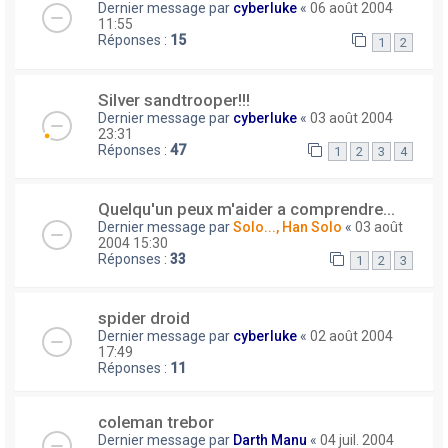
Dernier message par
cyberluke
«
06 août 2004
11:55
Réponses :
15
1
2
Silver sandtrooper!!!
Dernier message par
cyberluke
«
03 août 2004
23:31
Réponses :
47
1
2
3
4
Quelqu'un peux m'aider a comprendre...
Dernier message par
Solo..., Han Solo
«
03 août
2004 15:30
Réponses :
33
1
2
3
spider droid
Dernier message par
cyberluke
«
02 août 2004
17:49
Réponses :
11
coleman trebor
Dernier message par
Darth Manu
«
04 juil. 2004