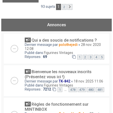
93 sujets
1
2
Suivant
Annonces
Qui a des soucis de notifications ?
Dernier message par
polothejedi
«
28 nov. 2020
12:08
Publié dans
Figurines Vintages
Réponses :
69
1
2
3
4
5
Bienvenue les nouveaux inscrits
(Présentez vous ici !)
Dernier message par
TK-842
«
18 nov. 2025 11:06
Publié dans
Figurines Vintages
Réponses :
7212
…
1
478
479
480
481
Règles de fonctionnement sur
MINTINBOX