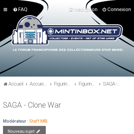
FAQ
Inscription
Connexion
Accueil
Accueil du forum
Figurines 3"3/4, Playsets, Vaisseaux,…
Figurines Modernes
SAGA - Clone War
SAGA - Clone War
Modérateur :
Staff MIB
Nouveau sujet