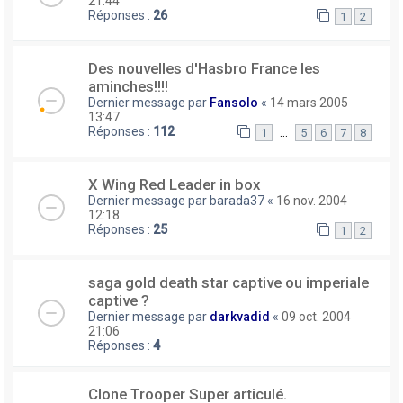
21:44
Réponses :
26
1
2
Des nouvelles d'Hasbro France les
aminches!!!!
Dernier message par
Fansolo
«
14 mars 2005
13:47
Réponses :
112
…
1
5
6
7
8
X Wing Red Leader in box
Dernier message par
barada37
«
16 nov. 2004
12:18
Réponses :
25
1
2
saga gold death star captive ou imperiale
captive ?
Dernier message par
darkvadid
«
09 oct. 2004
21:06
Réponses :
4
Clone Trooper Super articulé.