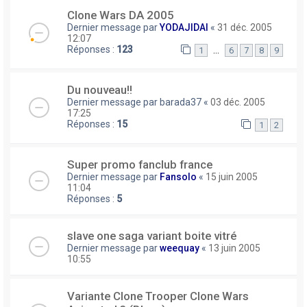
Clone Wars DA 2005
Dernier message par
YODAJIDAI
«
31 déc. 2005
12:07
Réponses :
123
…
1
6
7
8
9
Du nouveau!!
Dernier message par
barada37
«
03 déc. 2005
17:25
Réponses :
15
1
2
Super promo fanclub france
Dernier message par
Fansolo
«
15 juin 2005
11:04
Réponses :
5
slave one saga variant boite vitré
Dernier message par
weequay
«
13 juin 2005
10:55
Variante Clone Trooper Clone Wars