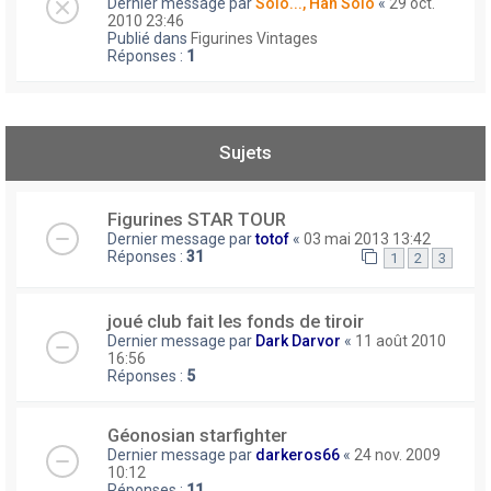
Dernier message par
Solo..., Han Solo
«
29 oct.
2010 23:46
Publié dans
Figurines Vintages
Réponses :
1
Sujets
Figurines STAR TOUR
Dernier message par
totof
«
03 mai 2013 13:42
Réponses :
31
1
2
3
joué club fait les fonds de tiroir
Dernier message par
Dark Darvor
«
11 août 2010
16:56
Réponses :
5
Géonosian starfighter
Dernier message par
darkeros66
«
24 nov. 2009
10:12
Réponses :
11