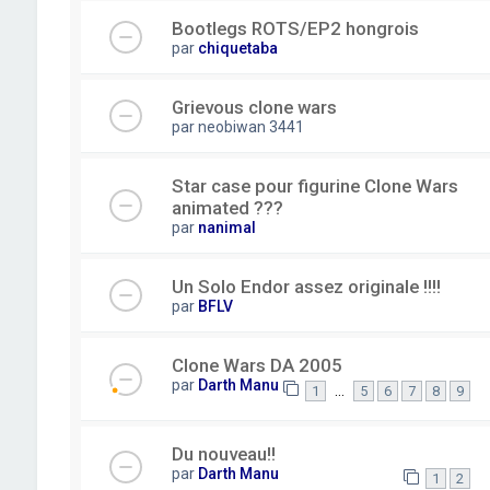
Bootlegs ROTS/EP2 hongrois
par
chiquetaba
Grievous clone wars
par
neobiwan 3441
Star case pour figurine Clone Wars
animated ???
par
nanimal
Un Solo Endor assez originale !!!!
par
BFLV
Clone Wars DA 2005
par
Darth Manu
…
1
5
6
7
8
9
Du nouveau!!
par
Darth Manu
1
2