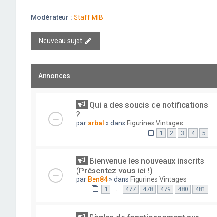
Modérateur :
Staff MIB
Nouveau sujet
Annonces
Qui a des soucis de notifications
?
par
arbal
» dans
Figurines Vintages
1
2
3
4
5
Bienvenue les nouveaux inscrits
(Présentez vous ici !)
par
Ben84
» dans
Figurines Vintages
…
1
477
478
479
480
481