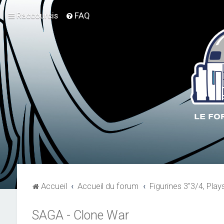
Raccourcis
FAQ
Accueil
Accueil du forum
Figurines 3"3/4, Play
SAGA - Clone War