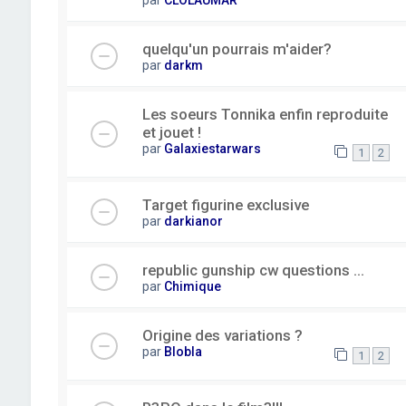
quelqu'un pourrais m'aider?
par
darkm
Les soeurs Tonnika enfin reproduite
et jouet !
par
Galaxiestarwars
1
2
Target figurine exclusive
par
darkianor
republic gunship cw questions ...
par
Chimique
Origine des variations ?
par
Blobla
1
2