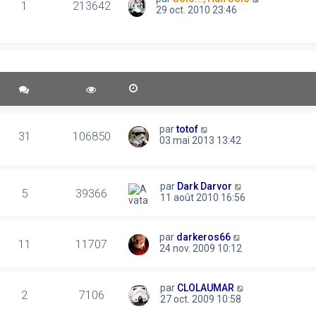
1
213642
29 oct. 2010 23:46
par
totof
31
106850
03 mai 2013 13:42
par
Dark Darvor
5
39366
11 août 2010 16:56
par
darkeros66
11
11707
24 nov. 2009 10:12
par
CLOLAUMAR
2
7106
27 oct. 2009 10:58