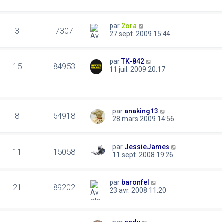
par
2ora
3
7307
27 sept. 2009 15:44
par
TK-842
15
84953
11 juil. 2009 20:17
par
anaking13
8
54918
28 mars 2009 14:56
par
JessieJames
11
15058
11 sept. 2008 19:26
par
baronfel
21
89202
23 avr. 2008 11:20
par
andy