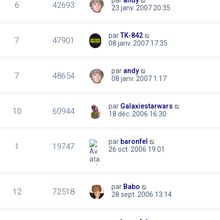
6
42693
23 janv. 2007 20:35
par
TK-842
7
47901
08 janv. 2007 17:35
par
andy
7
48654
08 janv. 2007 1:17
par
Galaxiestarwars
10
60944
18 déc. 2006 16:30
par
baronfel
1
19747
26 oct. 2006 19:01
par
Babo
12
72518
28 sept. 2006 13:14