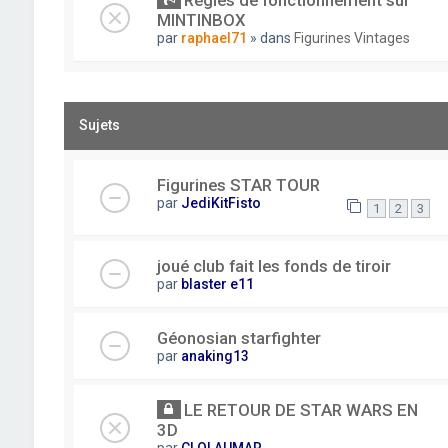
Règles de fonctionnement sur
MINTINBOX
par
raphael71
» dans
Figurines Vintages
Sujets
Figurines STAR TOUR
par
JediKitFisto
1
2
3
joué club fait les fonds de tiroir
par
blaster e11
Géonosian starfighter
par
anaking13
LE RETOUR DE STAR WARS EN
3D
par
CLOLAUMAR