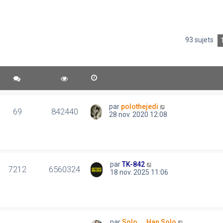
93 sujets
par
polothejedi
69
842440
28 nov. 2020 12:08
par
TK-842
7212
6560324
18 nov. 2025 11:06
par
Solo..., Han Solo