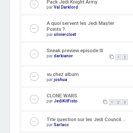
Pack Jedi Knight Army
par
Val Darklord
A quoi servent les Jedi Master
Points ?
par
oliviercloet
Sneak preview episode III
par
darkianor
1
2
vu chez album
par
joshua
CLONE WARS
par
JediKitFisto
1
2
3
Tite question sur les Jedi Council....
par
Sarlacc