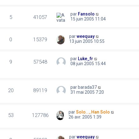
par
Fansolo
5
41057
15 juin 2005 11:04
par
weequay
0
15379
13 juin 2005 10:55
par
Luke_fr
9
57548
08 juin 2005 15:44
par
barada37
20
89119
31 mai 2005 7:20
par
Solo..., Han Solo
53
127786
26 avr. 2005 1:39
par
weequay