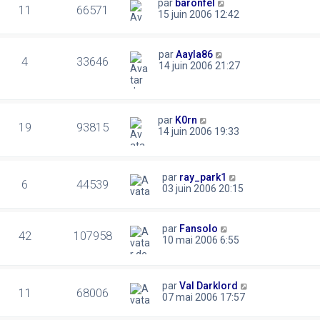
par
baronfel
11
66571
15 juin 2006 12:42
par
Aayla86
4
33646
14 juin 2006 21:27
par
K0rn
19
93815
14 juin 2006 19:33
par
ray_park1
6
44539
03 juin 2006 20:15
par
Fansolo
42
107958
10 mai 2006 6:55
par
Val Darklord
11
68006
07 mai 2006 17:57