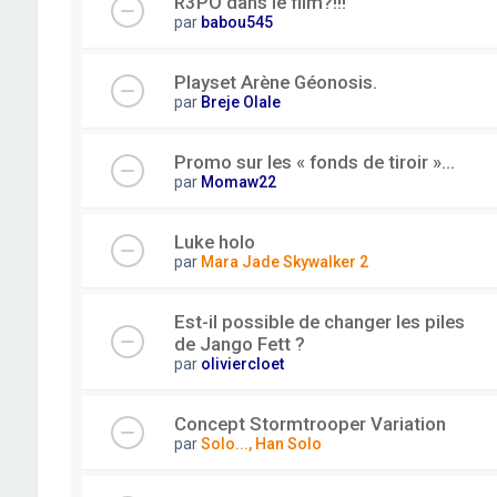
R3PO dans le film?!!!
par
babou545
Playset Arène Géonosis.
par
Breje Olale
Promo sur les « fonds de tiroir »...
par
Momaw22
Luke holo
par
Mara Jade Skywalker 2
Est-il possible de changer les piles
de Jango Fett ?
par
oliviercloet
Concept Stormtrooper Variation
par
Solo..., Han Solo