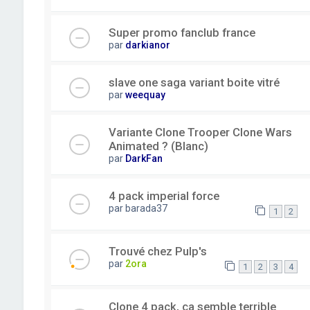
Super promo fanclub france
par
darkianor
slave one saga variant boite vitré
par
weequay
Variante Clone Trooper Clone Wars
Animated ? (Blanc)
par
DarkFan
4 pack imperial force
par
barada37
1
2
Trouvé chez Pulp's
par
2ora
1
2
3
4
Clone 4 pack, ça semble terrible