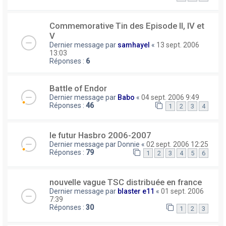
Commemorative Tin des Episode II, IV et
V
Dernier message par
samhayel
«
13 sept. 2006
13:03
Réponses :
6
Battle of Endor
Dernier message par
Babo
«
04 sept. 2006 9:49
Réponses :
46
1
2
3
4
le futur Hasbro 2006-2007
Dernier message par
Donnie
«
02 sept. 2006 12:25
Réponses :
79
1
2
3
4
5
6
nouvelle vague TSC distribuée en france
Dernier message par
blaster e11
«
01 sept. 2006
7:39
Réponses :
30
1
2
3