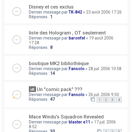
Disney et ces exclus
Dernier message par
TK-842
«
23 août 2006 17:26
Réponses :
1
liste des Hologram , OT seulement
Dernier message par
baronfel
«
19 août 2006
17:28
Réponses :
8
boutique MK2 bibliothèque
Dernier message par
Fansolo
«
28 juil. 2006 10:58
Réponses :
14
Un "comic pack" ???
Dernier message par
Fansolo
«
26 juil. 2006 9:50
Réponses :
47
1
2
3
4
Mace Windu's Squadron Revealed
Dernier message par
blaster e11
«
17 juil. 2006
8:52
Réponses :
30
1
2
3