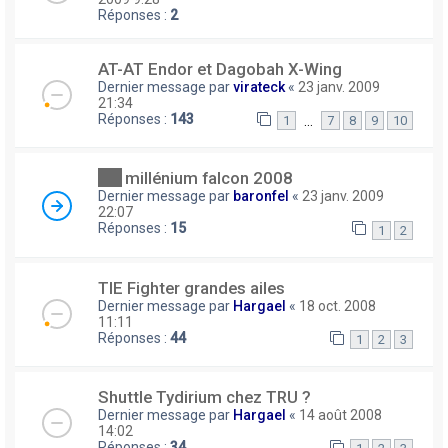
Réponses :
2
AT-AT Endor et Dagobah X-Wing
Dernier message par
virateck
«
23 janv. 2009
21:34
Réponses :
143
…
1
7
8
9
10
millénium falcon 2008
Dernier message par
baronfel
«
23 janv. 2009
22:07
Réponses :
15
1
2
TIE Fighter grandes ailes
Dernier message par
Hargael
«
18 oct. 2008
11:11
Réponses :
44
1
2
3
Shuttle Tydirium chez TRU ?
Dernier message par
Hargael
«
14 août 2008
14:02
Réponses :
34