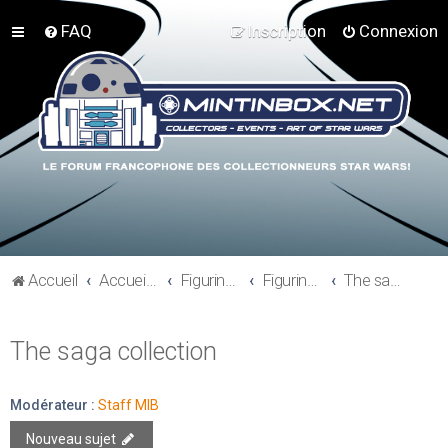
FAQ
Inscription
Connexion
Accueil
Accueil du forum
Figurines 3"3/4, Playsets, Vaisseaux,…
Figurines Modernes
The saga collection
The saga collection
Modérateur :
Staff MIB
Nouveau sujet