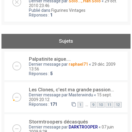
Dernier message par
Solo..., Han Solo
«
29 oct.
2010 23:46
Publié dans
Figurines Vintages
Réponses :
1
Sujets
Palpatinite aigue....
Dernier message par
raphael71
«
29 déc. 2009
13:56
Réponses :
5
Les Clones, c'est ma grande passion...
Dernier message par
Masterwindu
«
15 sept.
2009 20:12
Réponses :
171
…
1
9
10
11
12
Stormtroopers décasqués
Dernier message par
DARKTROOPER
«
07 juin
2009 9:28