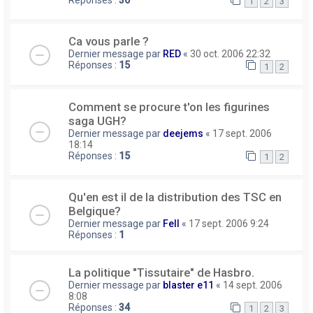
Réponses :
36
1
2
3
Ca vous parle ?
Dernier message par
RED
«
30 oct. 2006 22:32
Réponses :
15
1
2
Comment se procure t'on les figurines
saga UGH?
Dernier message par
deejems
«
17 sept. 2006
18:14
Réponses :
15
1
2
Qu'en est il de la distribution des TSC en
Belgique?
Dernier message par
Fell
«
17 sept. 2006 9:24
Réponses :
1
La politique "Tissutaire" de Hasbro.
Dernier message par
blaster e11
«
14 sept. 2006
8:08
Réponses :
34
1
2
3