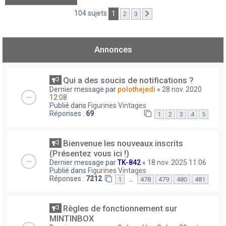
104 sujets
1
2
3
Suivant
Annonces
Qui a des soucis de notifications ?
Dernier message par
polothejedi
«
28 nov. 2020
12:08
Publié dans
Figurines Vintages
Réponses :
69
1
2
3
4
5
Bienvenue les nouveaux inscrits
(Présentez vous ici !)
Dernier message par
TK-842
«
18 nov. 2025 11:06
Publié dans
Figurines Vintages
Réponses :
7212
…
1
478
479
480
481
Règles de fonctionnement sur
MINTINBOX