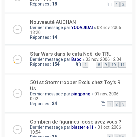
Réponses :
18
1
2
Nouveauté AUCHAN
Dernier message par
YODAJIDAI
«
03 nov. 2006
13:20
Réponses :
14
Star Wars dans le cata Noël de TRU
Dernier message par
Babo
«
03 nov. 2006 12:34
Réponses :
154
…
1
8
9
10
11
501st Stormtrooper Exclu chez Toy's R
Us
Dernier message par
pingpong
«
01 nov. 2006
0:02
Réponses :
34
1
2
3
Combien de figurines loose avez vous ?
Dernier message par
blaster e11
«
31 oct. 2006
10:54