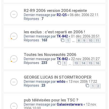
R2-R9 2006 version 2004 repeinte
Dernier message par
R2-Q5
«
06 déc. 2006 22:11
Réponses :
7
les exclus : c'est reparti en 2006 !
Dernier message par
TK-842
«
01 déc. 2006 20:51
Réponses :
163
…
1
8
9
10
11
Toutes les Nouveautés 2006
Dernier message par
TK-842
«
22 nov. 2006 21:27
Réponses :
233
…
1
13
14
15
16
GEORGE LUCAS IN STORMTROOPER
Dernier message par
wildo
«
13 nov. 2006 17:22
Réponses :
23
1
2
pub télévisées pour les TSC ?
Dernier message par
Galaxiestarwars
«
12 nov.
2006 10:00