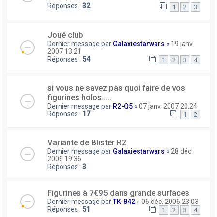
Réponses :
32
1
2
3
Joué club
Dernier message par
Galaxiestarwars
«
19 janv.
2007 13:21
Réponses :
54
1
2
3
4
si vous ne savez pas quoi faire de vos
figurines holos.....
Dernier message par
R2-Q5
«
07 janv. 2007 20:24
Réponses :
17
1
2
Variante de Blister R2
Dernier message par
Galaxiestarwars
«
28 déc.
2006 19:36
Réponses :
3
Figurines à 7€95 dans grande surfaces
Dernier message par
TK-842
«
06 déc. 2006 23:03
Réponses :
51
1
2
3
4