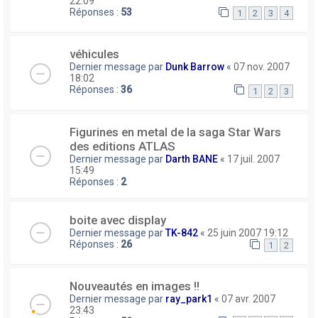
22:09
Réponses :
53
1
2
3
4
véhicules
Dernier message par
Dunk Barrow
«
07 nov. 2007
18:02
Réponses :
36
1
2
3
Figurines en metal de la saga Star Wars
des editions ATLAS
Dernier message par
Darth BANE
«
17 juil. 2007
15:49
Réponses :
2
boite avec display
Dernier message par
TK-842
«
25 juin 2007 19:12
Réponses :
26
1
2
Nouveautés en images !!
Dernier message par
ray_park1
«
07 avr. 2007
23:43