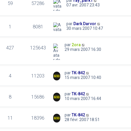
par
ray_park1
59
57286
07 avr. 2007 23:43
par
Dark Darvor
1
8081
30 mars 2007 10:47
par
2ora
427
125643
29 mars 2007 16:30
par
TK-842
4
11203
15 mars 2007 10:40
par
TK-842
8
15686
10 mars 2007 16:44
par
TK-842
11
18396
28 févr. 2007 18:51