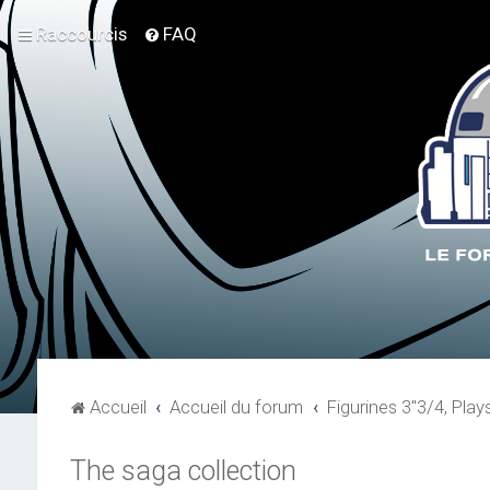
Raccourcis
FAQ
Accueil
Accueil du forum
Figurines 3"3/4, Play
The saga collection