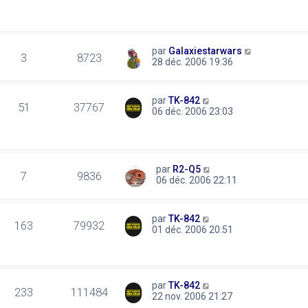
par
Galaxiestarwars
3
8723
28 déc. 2006 19:36
par
TK-842
51
37767
06 déc. 2006 23:03
par
R2-Q5
7
9836
06 déc. 2006 22:11
par
TK-842
163
79932
01 déc. 2006 20:51
par
TK-842
233
111484
22 nov. 2006 21:27