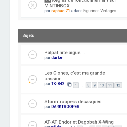
Règles de fonctionnement sur
MINTINBOX
par
raphael71
» dans
Figurines Vintages
Sujets
Palpatinite aigue....
par
darkm
Les Clones, c'est ma grande
passion...
par
TK-842
…
1
8
9
10
11
12
Stormtroopers décasqués
par
DARKTROOPER
AT-AT Endor et Dagobah X-Wing
par
wildo