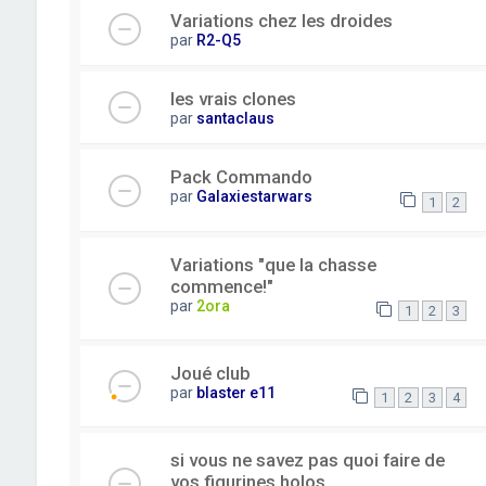
Variations chez les droides
par
R2-Q5
les vrais clones
par
santaclaus
Pack Commando
par
Galaxiestarwars
1
2
Variations "que la chasse
commence!"
par
2ora
1
2
3
Joué club
par
blaster e11
1
2
3
4
si vous ne savez pas quoi faire de
vos figurines holos.....