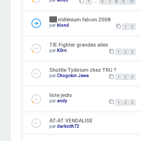
…
1
6
7
8
9
10
millénium falcon 2008
par
blond
1
2
TIE Fighter grandes ailes
par
K0rn
1
2
3
Shuttle Tydirium chez TRU ?
par
Chogokin Jawa
1
2
3
liste jedis
par
andy
1
2
3
AT-AT VENDALISE
par
darksith72