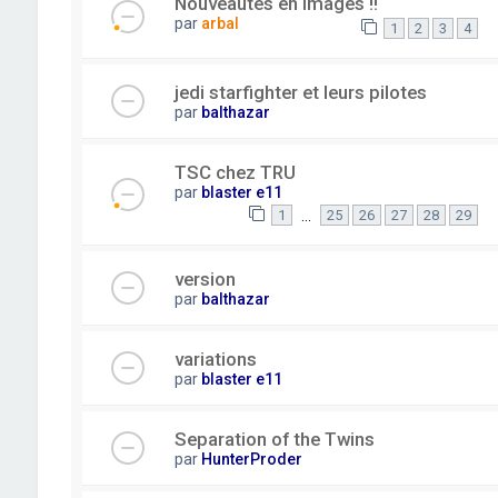
Nouveautés en images !!
par
arbal
1
2
3
4
jedi starfighter et leurs pilotes
par
balthazar
TSC chez TRU
par
blaster e11
…
1
25
26
27
28
29
version
par
balthazar
variations
par
blaster e11
Separation of the Twins
par
HunterProder