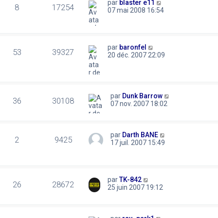
par
blaster e11
8
17254
07 mai 2008 16:54
par
baronfel
53
39327
20 déc. 2007 22:09
par
Dunk Barrow
36
30108
07 nov. 2007 18:02
par
Darth BANE
2
9425
17 juil. 2007 15:49
par
TK-842
26
28672
25 juin 2007 19:12