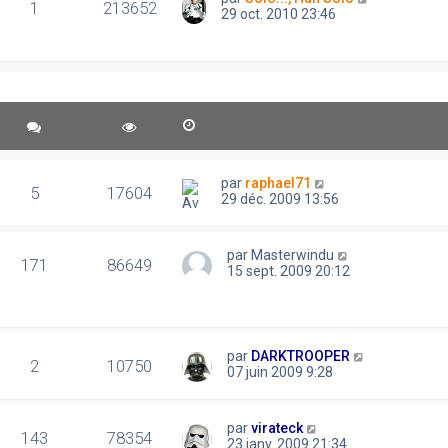
1
213652
29 oct. 2010 23:46
par
raphael71
5
17604
29 déc. 2009 13:56
par
Masterwindu
171
86649
15 sept. 2009 20:12
par
DARKTROOPER
2
10750
07 juin 2009 9:28
par
virateck
143
78354
23 janv. 2009 21:34