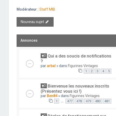
Modérateur :
Staff MIB
Nouveau sujet
Annonces
Qui a des soucis de notifications
?
par
arbal
» dans
Figurines Vintages
1
2
3
4
5
Bienvenue les nouveaux inscrits
(Présentez vous ici !)
par
Ben84
» dans
Figurines Vintages
…
1
477
478
479
480
481