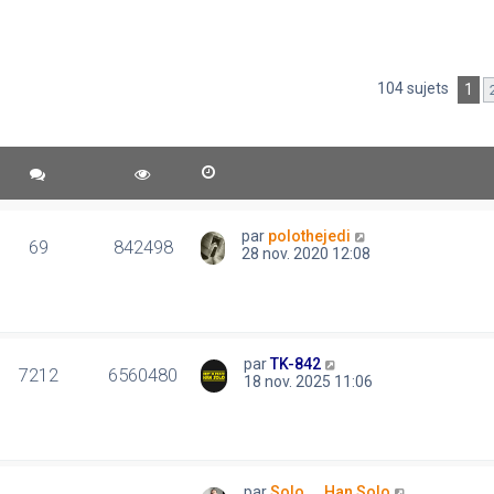
104 sujets
1
par
polothejedi
69
842498
28 nov. 2020 12:08
par
TK-842
7212
6560480
18 nov. 2025 11:06
par
Solo..., Han Solo