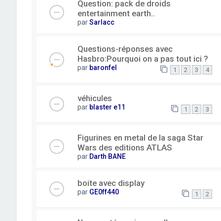
Question: pack de droids
entertainment earth..
par
Sarlacc
Questions-réponses avec
Hasbro:Pourquoi on a pas tout ici ?
par
baronfel
1
2
3
4
véhicules
par
blaster e11
1
2
3
Figurines en metal de la saga Star
Wars des editions ATLAS
par
Darth BANE
boite avec display
par
GE0ff440
1
2