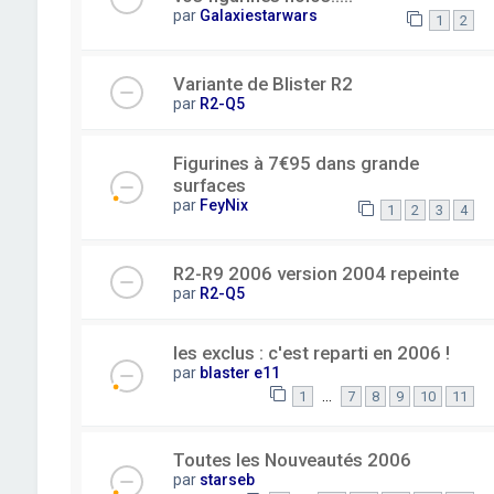
par
Galaxiestarwars
1
2
Variante de Blister R2
par
R2-Q5
Figurines à 7€95 dans grande
surfaces
par
FeyNix
1
2
3
4
R2-R9 2006 version 2004 repeinte
par
R2-Q5
les exclus : c'est reparti en 2006 !
par
blaster e11
…
1
7
8
9
10
11
Toutes les Nouveautés 2006
par
starseb