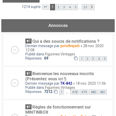
1214 sujets
1
…
2
3
4
5
25
Page
1
sur
25
Suivant
Annonces
Qui a des soucis de notifications ?
Dernier message par
polothejedi
«
28 nov. 2020
12:08
Publié dans
Figurines Vintages
Réponses :
69
1
2
3
4
5
Bienvenue les nouveaux inscrits
(Présentez vous ici !)
Dernier message par
TK-842
«
18 nov. 2025 11:06
Publié dans
Figurines Vintages
Réponses :
7212
…
1
478
479
480
481
Règles de fonctionnement sur
MINTINBOX