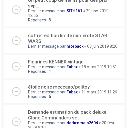
Un petit coup de mains pour des prix
svp...
Dernier message par
SITH161
«
29 nov. 2019
12:55
Réponses :
3
coffret edition limité numéroté STAR
WARS
Dernier message par
morback
«
08 juin 2019 8:26
Figurines KENNER vintage
Dernier message par
Fabax
«
18 mars 2019 10:51
Réponses :
1
étoile noire meccano/palitoy
Dernier message par
Fabax
«
11 mars 2019 11:26
Réponses :
5
Demande estimation du pack deluxe
Clone Commanders set
Dernier message par
darkromain2604
«
20 févr.
2019 9:10