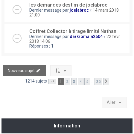
les demandes destim de joelabroc
Dernier message par
joelabroc
«
14 mars 2018
21:00
Coffret Collector à tirage limité Nathan
Dernier message par
darkromain2604
«
22 févr.
2018 14:06
Réponses :
1
Nouveau sujet
1214 sujets
1
…
2
3
4
5
25
Page
1
sur
25
Suivant
Aller
Information