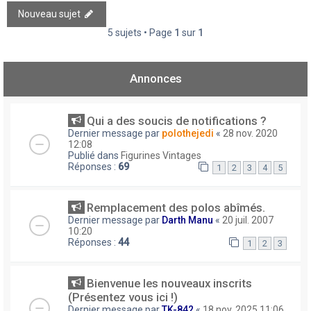
Nouveau sujet
5 sujets • Page
1
sur
1
Annonces
Qui a des soucis de notifications ?
Dernier message par
polothejedi
«
28 nov. 2020
12:08
Publié dans
Figurines Vintages
Réponses :
69
1
2
3
4
5
Remplacement des polos abîmés.
Dernier message par
Darth Manu
«
20 juil. 2007
10:20
Réponses :
44
1
2
3
Bienvenue les nouveaux inscrits
(Présentez vous ici !)
Dernier message par
TK-842
«
18 nov. 2025 11:06