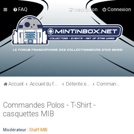
FAQ
Inscription
Connexion
Accueil
Accueil du forum
Détente et communauté Mint In Box
Commandes Polos - T-Shirt - casquettes MIB
Commandes Polos - T-Shirt -
casquettes MIB
Modérateur :
Staff MIB