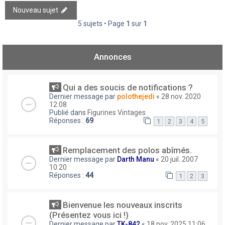
Nouveau sujet
5 sujets • Page
1
sur
1
Annonces
Qui a des soucis de notifications ?
Dernier message par
polothejedi
«
28 nov. 2020
12:08
Publié dans
Figurines Vintages
Réponses :
69
1
2
3
4
5
Remplacement des polos abîmés.
Dernier message par
Darth Manu
«
20 juil. 2007
10:20
Réponses :
44
1
2
3
Bienvenue les nouveaux inscrits
(Présentez vous ici !)
Dernier message par
TK-842
«
18 nov. 2025 11:06