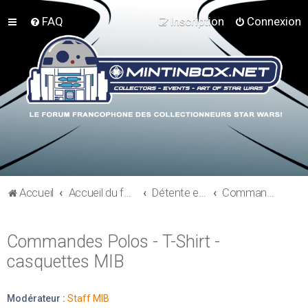
FAQ
Inscription
Connexion
Accueil
Accueil du forum
Détente et communauté Mint In Box
Commandes Polos - T-Shirt - casquettes MIB
Commandes Polos - T-Shirt -
casquettes MIB
Modérateur :
Staff MIB