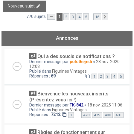
Nouveau sujet
770 sujets
1
…
2
3
4
5
16
Page
1
sur
16
Suivant
Annonces
Qui a des soucis de notifications ?
Dernier message par
polothejedi
«
28 nov. 2020
12:08
Publié dans
Figurines Vintages
Réponses :
69
1
2
3
4
5
Bienvenue les nouveaux inscrits
(Présentez vous ici !)
Dernier message par
TK-842
«
18 nov. 2025 11:06
Publié dans
Figurines Vintages
Réponses :
7212
…
1
478
479
480
481
Règles de fonctionnement sur