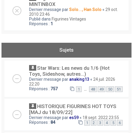
MINTINBOX
Dernier message par
Solo..., Han Solo
«
29 oct.
2010 23:46
Publié dans
Figurines Vintages
Réponses :
1
Sujets
Star Wars: Les news du 1/6 (Hot
Toys, Sideshow, autres...)
Dernier message par
anaking13
«
24 juil. 2026
22:20
Réponses :
757
…
1
48
49
50
51
HISTORIQUE FIGURINES HOT TOYS
[MAJ du 18/09/22]
Dernier message par
es59
«
18 sept. 2022 23:55
Réponses :
84
1
2
3
4
5
6