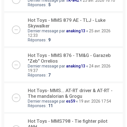
Dernier message par
TK-842
«
25 avr. 2026 16:10
Réponses :
5
Hot Toys - MMS 879 AE - TLJ - Luke
Skywalker
Dernier message par
anaking13
«
25 avr. 2026
12:33
Réponses :
9
Hot Toys - MMS 876 - TM&G - Garazeb
"Zeb" Orrelios
Dernier message par
anaking13
«
24 avr. 2026
19:37
Réponses :
7
Hot Toys- MMS... AT-RT driver & AT-RT -
The mandalorian & Grogu
Dernier message par
es59
«
19 avr. 2026 17:54
Réponses :
11
Hot Toys - MMS798 - Tie fighter pilot
ANH