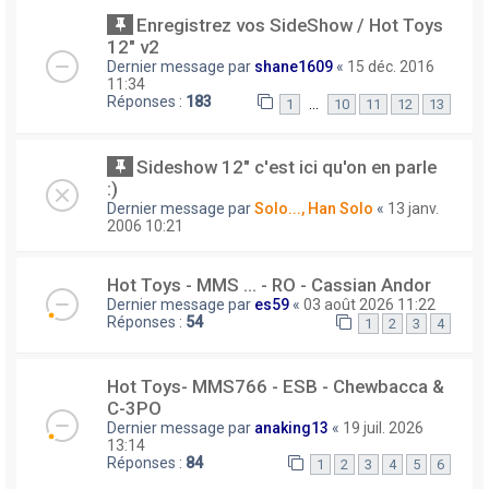
Enregistrez vos SideShow / Hot Toys
12" v2
Dernier message par
shane1609
«
15 déc. 2016
11:34
Réponses :
183
…
1
10
11
12
13
Sideshow 12" c'est ici qu'on en parle
:)
Dernier message par
Solo..., Han Solo
«
13 janv.
2006 10:21
Hot Toys - MMS ... - RO - Cassian Andor
Dernier message par
es59
«
03 août 2026 11:22
Réponses :
54
1
2
3
4
Hot Toys- MMS766 - ESB - Chewbacca &
C-3PO
Dernier message par
anaking13
«
19 juil. 2026
13:14
Réponses :
84
1
2
3
4
5
6