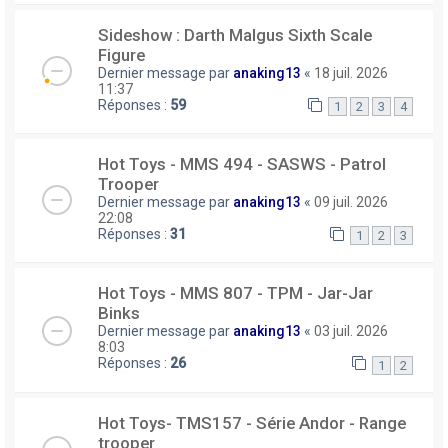
Sideshow : Darth Malgus Sixth Scale
Figure
Dernier message par
anaking13
«
18 juil. 2026
11:37
Réponses :
59
1
2
3
4
Hot Toys - MMS 494 - SASWS - Patrol
Trooper
Dernier message par
anaking13
«
09 juil. 2026
22:08
Réponses :
31
1
2
3
Hot Toys - MMS 807 - TPM - Jar-Jar
Binks
Dernier message par
anaking13
«
03 juil. 2026
8:03
Réponses :
26
1
2
Hot Toys- TMS157 - Série Andor - Range
trooper