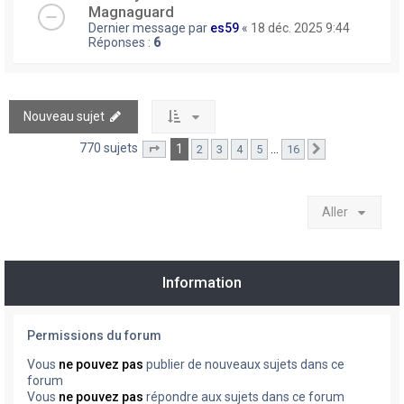
Magnaguard
Dernier message par
es59
«
18 déc. 2025 9:44
Réponses :
6
Nouveau sujet
770 sujets
1
…
2
3
4
5
16
Page
1
sur
16
Suivant
Aller
Information
Permissions du forum
Vous
ne pouvez pas
publier de nouveaux sujets dans ce
forum
Vous
ne pouvez pas
répondre aux sujets dans ce forum