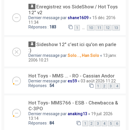
Enregistrez vos SideShow / Hot Toys
12" v2
Dernier message par
shane1609
«
15 déc. 2016
11:34
Réponses :
183
…
1
10
11
12
13
Sideshow 12" c'est ici qu'on en parle
:)
Dernier message par
Solo..., Han Solo
«
13 janv.
2006 10:21
Hot Toys - MMS ... - RO - Cassian Andor
Dernier message par
es59
«
03 août 2026 11:22
Réponses :
54
1
2
3
4
Hot Toys- MMS766 - ESB - Chewbacca &
C-3PO
Dernier message par
anaking13
«
19 juil. 2026
13:14
Réponses :
84
1
2
3
4
5
6