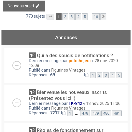
Nouveau sujet
770 sujets
1
…
2
3
4
5
16
Page
1
sur
16
Suivant
Annonces
Qui a des soucis de notifications ?
Dernier message par
polothejedi
«
28 nov. 2020
12:08
Publié dans
Figurines Vintages
Réponses :
69
1
2
3
4
5
Bienvenue les nouveaux inscrits
(Présentez vous ici !)
Dernier message par
TK-842
«
18 nov. 2025 11:06
Publié dans
Figurines Vintages
Réponses :
7212
…
1
478
479
480
481
Règles de fonctionnement sur