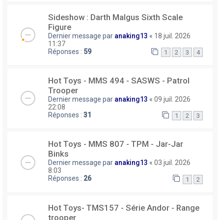
Sideshow : Darth Malgus Sixth Scale
Figure
Dernier message par
anaking13
«
18 juil. 2026
11:37
Réponses :
59
1
2
3
4
Hot Toys - MMS 494 - SASWS - Patrol
Trooper
Dernier message par
anaking13
«
09 juil. 2026
22:08
Réponses :
31
1
2
3
Hot Toys - MMS 807 - TPM - Jar-Jar
Binks
Dernier message par
anaking13
«
03 juil. 2026
8:03
Réponses :
26
1
2
Hot Toys- TMS157 - Série Andor - Range
trooper