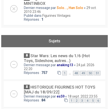
MINTINBOX
Dernier message par
Solo..., Han Solo
«
29 oct.
2010 23:46
Publié dans
Figurines Vintages
Réponses :
1
Sujets
Star Wars: Les news du 1/6 (Hot
Toys, Sideshow, autres...)
Dernier message par
anaking13
«
24 juil. 2026
22:20
Réponses :
757
…
1
48
49
50
51
HISTORIQUE FIGURINES HOT TOYS
[MAJ du 18/09/22]
Dernier message par
es59
«
18 sept. 2022 23:55
Réponses :
84
1
2
3
4
5
6