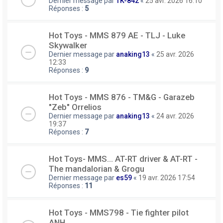
Dernier message par
TK-842
«
25 avr. 2026 16:10
Réponses :
5
Hot Toys - MMS 879 AE - TLJ - Luke
Skywalker
Dernier message par
anaking13
«
25 avr. 2026
12:33
Réponses :
9
Hot Toys - MMS 876 - TM&G - Garazeb
"Zeb" Orrelios
Dernier message par
anaking13
«
24 avr. 2026
19:37
Réponses :
7
Hot Toys- MMS... AT-RT driver & AT-RT -
The mandalorian & Grogu
Dernier message par
es59
«
19 avr. 2026 17:54
Réponses :
11
Hot Toys - MMS798 - Tie fighter pilot
ANH