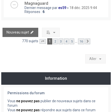
Magnaguard
Dernier message par
es59
«
18 déc. 2025 9:44
Réponses :
6
Nouveau sujet
770 sujets
1
…
2
3
4
5
16
Page
1
sur
16
Suivant
Aller
Information
Permissions du forum
Vous
ne pouvez pas
publier de nouveaux sujets dans ce
forum
Vous
ne pouvez pas
répondre aux sujets dans ce forum