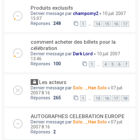
Produits exclusifs
Dernier message par
champomy2
«
10 juil. 2007
15:07
Réponses :
248
…
1
14
15
16
17
comment acheter des billets pour la
célébration
Dernier message par
Dark Lord
«
10 juil. 2007
13:46
Réponses :
100
…
1
4
5
6
7
Les acteurs
Dernier message par
Solo..., Han Solo
«
07 juil.
2007 8:16
Réponses :
265
…
1
15
16
17
18
AUTOGRAPHES CELEBRATION EUROPE
Dernier message par
Solo..., Han Solo
«
07 juil.
2007 8:16
Réponses :
2