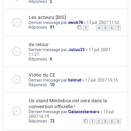
Réponses :
2
Les acteurs [BIS]
Dernier message par
ewok78
«
17 juil. 2007 11:52
Réponses :
91
…
1
4
5
6
7
de retour
Dernier message par
Julius33
«
17 juil. 2007
11:27
Réponses :
6
Vidéo du CE
Dernier message par
helmet
«
17 juil. 2007 10:15
Réponses :
10
Un stand Mintinbox.net sera dans la
convention officielle !
Dernier message par
Galaxiestarwars
«
13 juil.
2007 16:19
Réponses :
72
1
2
3
4
5