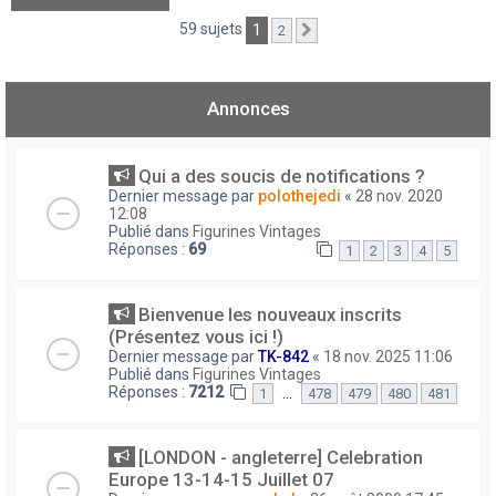
59 sujets
1
2
Suivant
Annonces
Qui a des soucis de notifications ?
Dernier message par
polothejedi
«
28 nov. 2020
12:08
Publié dans
Figurines Vintages
Réponses :
69
1
2
3
4
5
Bienvenue les nouveaux inscrits
(Présentez vous ici !)
Dernier message par
TK-842
«
18 nov. 2025 11:06
Publié dans
Figurines Vintages
Réponses :
7212
…
1
478
479
480
481
[LONDON - angleterre] Celebration
Europe 13-14-15 Juillet 07