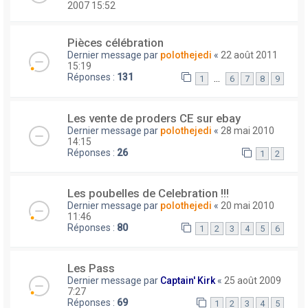
2007 15:52
Pièces célébration
Dernier message par
polothejedi
«
22 août 2011
15:19
Réponses :
131
…
1
6
7
8
9
Les vente de proders CE sur ebay
Dernier message par
polothejedi
«
28 mai 2010
14:15
Réponses :
26
1
2
Les poubelles de Celebration !!!
Dernier message par
polothejedi
«
20 mai 2010
11:46
Réponses :
80
1
2
3
4
5
6
Les Pass
Dernier message par
Captain' Kirk
«
25 août 2009
7:27
Réponses :
69
1
2
3
4
5