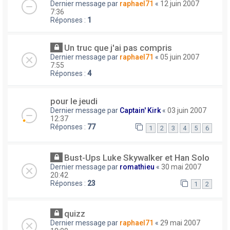
Dernier message par
raphael71
«
12 juin 2007
7:36
Réponses :
1
Un truc que j'ai pas compris
Dernier message par
raphael71
«
05 juin 2007
7:55
Réponses :
4
pour le jeudi
Dernier message par
Captain' Kirk
«
03 juin 2007
12:37
Réponses :
77
1
2
3
4
5
6
Bust-Ups Luke Skywalker et Han Solo
Dernier message par
romathieu
«
30 mai 2007
20:42
Réponses :
23
1
2
quizz
Dernier message par
raphael71
«
29 mai 2007