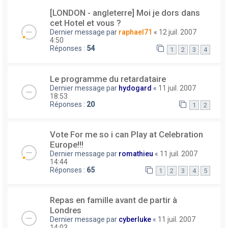
[LONDON - angleterre] Moi je dors dans
cet Hotel et vous ?
Dernier message par
raphael71
«
12 juil. 2007
4:50
Réponses :
54
1
2
3
4
Le programme du retardataire
Dernier message par
hydogard
«
11 juil. 2007
18:53
Réponses :
20
1
2
Vote For me so i can Play at Celebration
Europe!!!
Dernier message par
romathieu
«
11 juil. 2007
14:44
Réponses :
65
1
2
3
4
5
Repas en famille avant de partir à
Londres
Dernier message par
cyberluke
«
11 juil. 2007
14:03