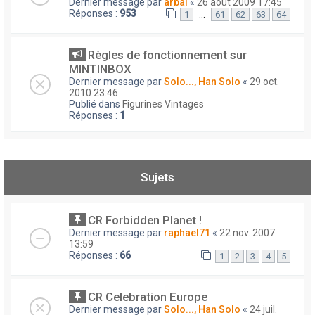
Dernier message par
arbal
«
26 août 2009 17:45
Réponses :
953
…
1
61
62
63
64
Règles de fonctionnement sur
MINTINBOX
Dernier message par
Solo..., Han Solo
«
29 oct.
2010 23:46
Publié dans
Figurines Vintages
Réponses :
1
Sujets
CR Forbidden Planet !
Dernier message par
raphael71
«
22 nov. 2007
13:59
Réponses :
66
1
2
3
4
5
CR Celebration Europe
Dernier message par
Solo..., Han Solo
«
24 juil.