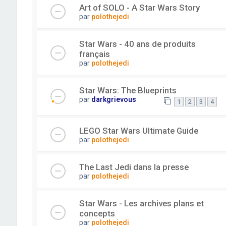
Art of SOLO - A Star Wars Story
par
polothejedi
Star Wars - 40 ans de produits
français
par
polothejedi
Star Wars: The Blueprints
par
darkgrievous
1
2
3
4
LEGO Star Wars Ultimate Guide
par
polothejedi
The Last Jedi dans la presse
par
polothejedi
Star Wars - Les archives plans et
concepts
par
polothejedi