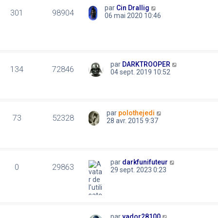
par
Cin Drallig
301
98904
06 mai 2020 10:46
par
DARKTROOPER
134
72846
04 sept. 2019 10:52
par
polothejedi
73
52328
28 avr. 2015 9:37
par
darkfunifuteur
0
29863
29 sept. 2023 0:23
par
vador28100