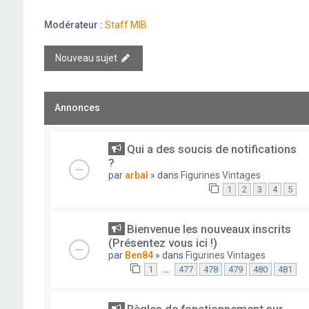
Modérateur :
Staff MIB
Nouveau sujet
Annonces
Qui a des soucis de notifications
?
par
arbal
» dans
Figurines Vintages
1
2
3
4
5
Bienvenue les nouveaux inscrits
(Présentez vous ici !)
par
Ben84
» dans
Figurines Vintages
…
1
477
478
479
480
481