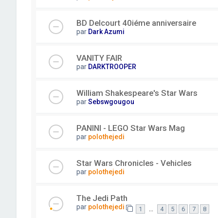
BD Delcourt 40iéme anniversaire
par
Dark Azumi
VANITY FAIR
par
DARKTROOPER
William Shakespeare's Star Wars
par
Sebswgougou
PANINI - LEGO Star Wars Mag
par
polothejedi
Star Wars Chronicles - Vehicles
par
polothejedi
The Jedi Path
par
polothejedi
…
1
4
5
6
7
8