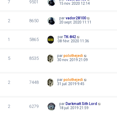
7
9501
15 nov. 2020 12:14
par
vador28100
2
8650
20 sept. 2020 11:11
par
TK-842
1
5865
08 févr. 2020 11:36
par
polothejedi
5
8535
30 nov. 2019 21:09
par
polothejedi
2
7448
31 juil. 2019 9:45
par
Darkmatt Sith Lord
2
6279
18 juil. 2019 21:59