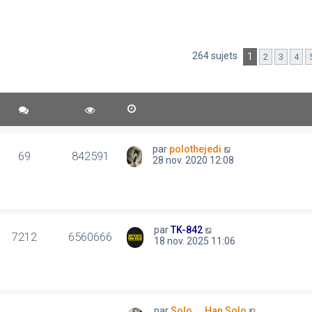
264 sujets
1
2
3
4
par
polothejedi
69
842591
28 nov. 2020 12:08
par
TK-842
7212
6560666
18 nov. 2025 11:06
par
Solo..., Han Solo