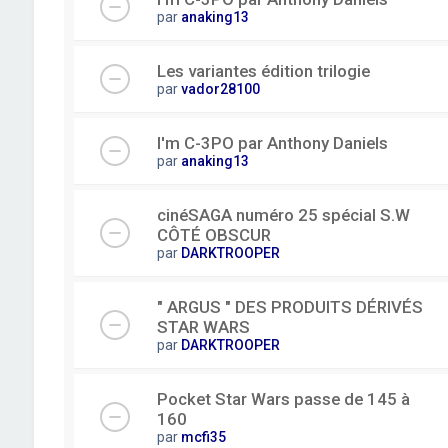
par
anaking13
Les variantes édition trilogie
par
vador28100
I'm C-3PO par Anthony Daniels
par
anaking13
cinéSAGA numéro 25 spécial S.W
CÔTÉ OBSCUR
par
DARKTROOPER
" ARGUS " DES PRODUITS DÉRIVÉS
STAR WARS
par
DARKTROOPER
Pocket Star Wars passe de 145 à
160
par
mcfi35