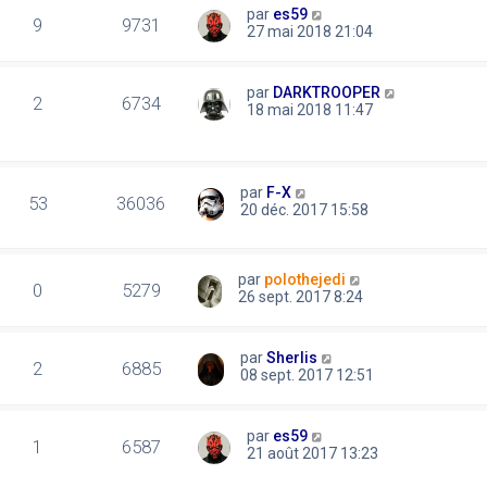
par
es59
9
9731
27 mai 2018 21:04
par
DARKTROOPER
2
6734
18 mai 2018 11:47
par
F-X
53
36036
20 déc. 2017 15:58
par
polothejedi
0
5279
26 sept. 2017 8:24
par
Sherlis
2
6885
08 sept. 2017 12:51
par
es59
1
6587
21 août 2017 13:23