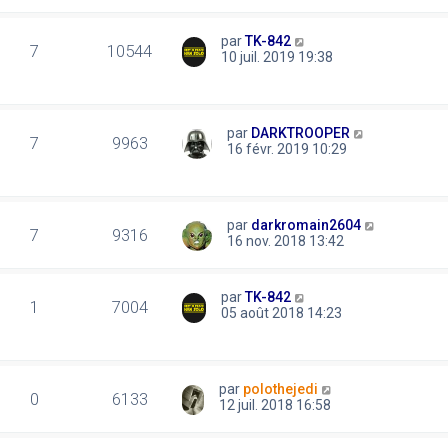
par
TK-842
7
10544
10 juil. 2019 19:38
par
DARKTROOPER
7
9963
16 févr. 2019 10:29
par
darkromain2604
7
9316
16 nov. 2018 13:42
par
TK-842
1
7004
05 août 2018 14:23
par
polothejedi
0
6133
12 juil. 2018 16:58