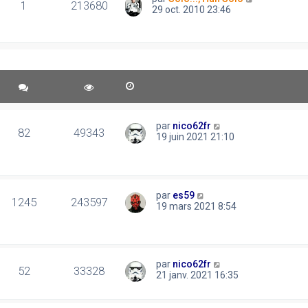
1
213680
29 oct. 2010 23:46
par
nico62fr
82
49343
19 juin 2021 21:10
par
es59
1245
243597
19 mars 2021 8:54
par
nico62fr
52
33328
21 janv. 2021 16:35