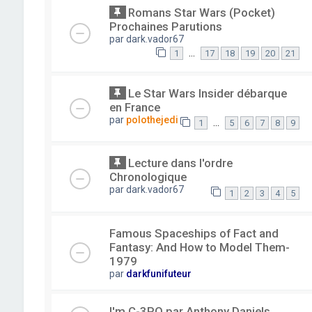
Romans Star Wars (Pocket)
Prochaines Parutions
par
dark.vador67
…
1
17
18
19
20
21
Le Star Wars Insider débarque
en France
par
polothejedi
…
1
5
6
7
8
9
Lecture dans l'ordre
Chronologique
par
dark.vador67
1
2
3
4
5
Famous Spaceships of Fact and
Fantasy: And How to Model Them-
1979
par
darkfunifuteur
I'm C-3PO par Anthony Daniels