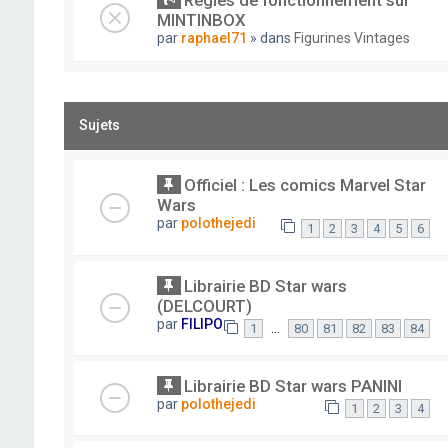
Règles de fonctionnement sur
MINTINBOX
par
raphael71
» dans
Figurines Vintages
Sujets
Officiel : Les comics Marvel Star
Wars
par
polothejedi
1
2
3
4
5
6
Librairie BD Star wars
(DELCOURT)
par
FILIPO
…
1
80
81
82
83
84
Librairie BD Star wars PANINI
par
polothejedi
1
2
3
4