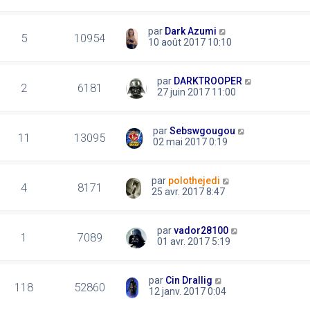
par
Dark Azumi
5
10954
10 août 2017 10:10
par
DARKTROOPER
2
6181
27 juin 2017 11:00
par
Sebswgougou
11
13095
02 mai 2017 0:19
par
polothejedi
4
8171
25 avr. 2017 8:47
par
vador28100
1
7089
01 avr. 2017 5:19
par
Cin Drallig
118
52860
12 janv. 2017 0:04