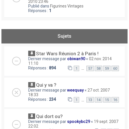
2010 23:46
Publié dans
Figurines Vintages
Réponses :
1
Sujets
Star Wars Réunion 2 à Paris !
Dernier message par
obiwan90
«
02 nov. 2014
11:10
Réponses :
894
…
1
57
58
59
60
Qui y va ?
Dernier message par
weequay
«
27 oct. 2007
18:33
Réponses :
234
…
1
13
14
15
16
Qui dort ou?
Dernier message par
spookybc29
«
19 sept. 2007
22:02