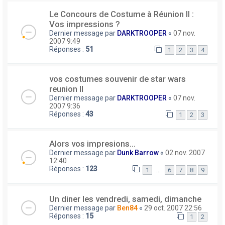
Le Concours de Costume à Réunion II :
Vos impressions ?
Dernier message par
DARKTROOPER
«
07 nov.
2007 9:49
Réponses :
51
1
2
3
4
vos costumes souvenir de star wars
reunion II
Dernier message par
DARKTROOPER
«
07 nov.
2007 9:36
Réponses :
43
1
2
3
Alors vos impresions...
Dernier message par
Dunk Barrow
«
02 nov. 2007
12:40
Réponses :
123
…
1
6
7
8
9
Un diner les vendredi, samedi, dimanche
Dernier message par
Ben84
«
29 oct. 2007 22:56
Réponses :
15
1
2