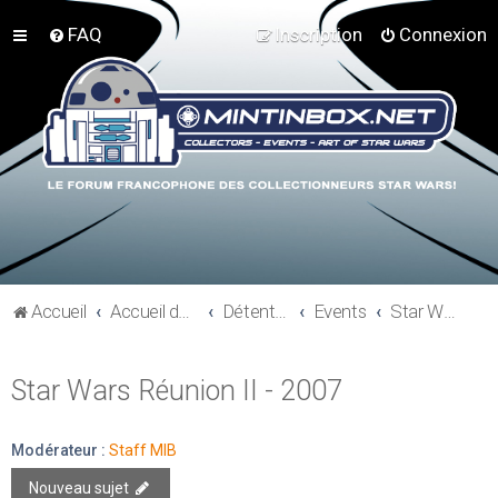
FAQ
Inscription
Connexion
Accueil
Accueil du forum
Détente et communauté Mint In Box
Events
Star Wars Réunion II - 2007
Star Wars Réunion II - 2007
Modérateur :
Staff MIB
Nouveau sujet