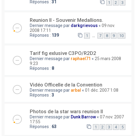
Réponses :
31
1
2
3
Reunion II - Souvenir Medallions.
Dernier message par
darkgrievous
«
09 nov.
2008 17:11
Réponses :
139
…
1
7
8
9
10
Tarif fig exlusive C3PO/R2D2
Dernier message par
raphael71
«
25 mars 2008
9:23
Réponses :
8
Vidéo Officelle de la Convention
Dernier message par
arbal
«
01 déc. 2007 1:08
Réponses :
3
Photos de la star wars reunion II
Dernier message par
Dunk Barrow
«
07 nov. 2007
17:55
Réponses :
63
1
2
3
4
5