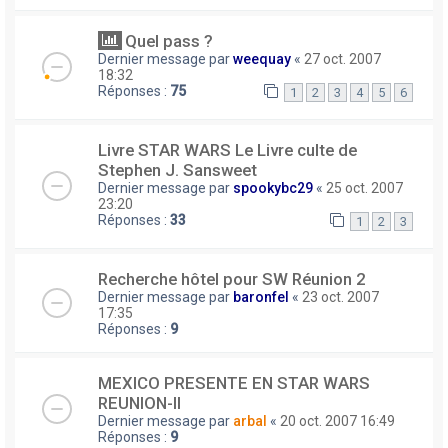
Quel pass ?
Dernier message par
weequay
«
27 oct. 2007
18:32
Réponses :
75
1
2
3
4
5
6
Livre STAR WARS Le Livre culte de
Stephen J. Sansweet
Dernier message par
spookybc29
«
25 oct. 2007
23:20
Réponses :
33
1
2
3
Recherche hôtel pour SW Réunion 2
Dernier message par
baronfel
«
23 oct. 2007
17:35
Réponses :
9
MEXICO PRESENTE EN STAR WARS
REUNION-II
Dernier message par
arbal
«
20 oct. 2007 16:49
Réponses :
9