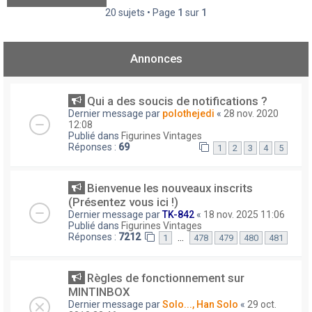
20 sujets • Page
1
sur
1
Annonces
Qui a des soucis de notifications ?
Dernier message par
polothejedi
«
28 nov. 2020
12:08
Publié dans
Figurines Vintages
Réponses :
69
1
2
3
4
5
Bienvenue les nouveaux inscrits
(Présentez vous ici !)
Dernier message par
TK-842
«
18 nov. 2025 11:06
Publié dans
Figurines Vintages
Réponses :
7212
…
1
478
479
480
481
Règles de fonctionnement sur
MINTINBOX
Dernier message par
Solo..., Han Solo
«
29 oct.