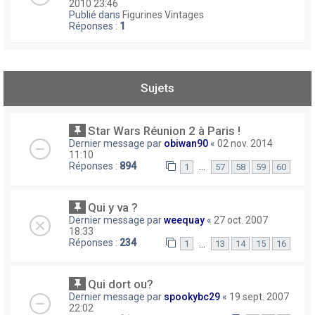
2010 23:46
Publié dans
Figurines Vintages
Réponses :
1
Sujets
Star Wars Réunion 2 à Paris !
Dernier message par
obiwan90
«
02 nov. 2014
11:10
Réponses :
894
…
1
57
58
59
60
Qui y va ?
Dernier message par
weequay
«
27 oct. 2007
18:33
Réponses :
234
…
1
13
14
15
16
Qui dort ou?
Dernier message par
spookybc29
«
19 sept. 2007
22:02