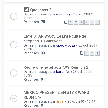
Quel pass ?
Dernier message par
weequay
«
27 oct. 2007
18:32
Réponses :
75
1
2
3
4
5
6
Livre STAR WARS Le Livre culte de
Stephen J. Sansweet
Dernier message par
spookybc29
«
25 oct. 2007
23:20
Réponses :
33
1
2
3
Recherche hôtel pour SW Réunion 2
Dernier message par
baronfel
«
23 oct. 2007
17:35
Réponses :
9
MEXICO PRESENTE EN STAR WARS
REUNION-II
Dernier message par
arbal
«
20 oct. 2007 16:49
Réponses :
9