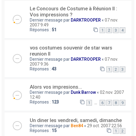
Le Concours de Costume à Réunion II :
Vos impressions ?
Dernier message par
DARKTROOPER
«
07 nov.
2007 9:49
Réponses :
51
1
2
3
4
vos costumes souvenir de star wars
reunion II
Dernier message par
DARKTROOPER
«
07 nov.
2007 9:36
Réponses :
43
1
2
3
Alors vos impresions...
Dernier message par
Dunk Barrow
«
02 nov. 2007
12:40
Réponses :
123
…
1
6
7
8
9
Un diner les vendredi, samedi, dimanche
Dernier message par
Ben84
«
29 oct. 2007 22:56
Réponses :
15
1
2