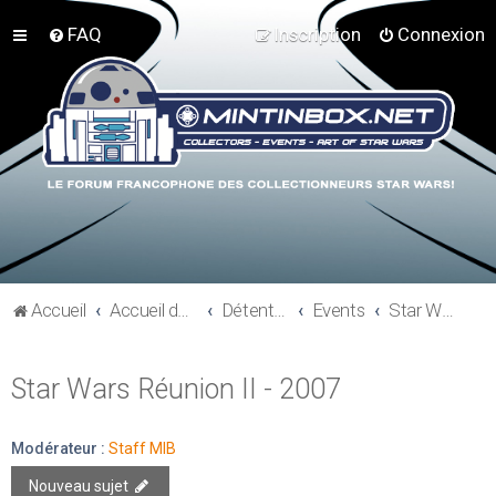
FAQ
Inscription
Connexion
Accueil
Accueil du forum
Détente et communauté Mint In Box
Events
Star Wars Réunion II - 2007
Star Wars Réunion II - 2007
Modérateur :
Staff MIB
Nouveau sujet