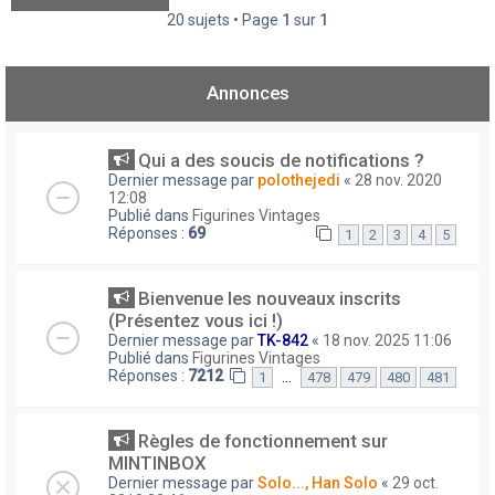
20 sujets • Page
1
sur
1
Annonces
Qui a des soucis de notifications ?
Dernier message par
polothejedi
«
28 nov. 2020
12:08
Publié dans
Figurines Vintages
Réponses :
69
1
2
3
4
5
Bienvenue les nouveaux inscrits
(Présentez vous ici !)
Dernier message par
TK-842
«
18 nov. 2025 11:06
Publié dans
Figurines Vintages
Réponses :
7212
…
1
478
479
480
481
Règles de fonctionnement sur
MINTINBOX
Dernier message par
Solo..., Han Solo
«
29 oct.