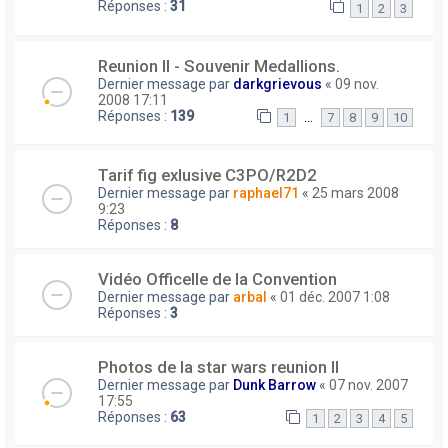
Réponses :
31
1
2
3
Reunion II - Souvenir Medallions.
Dernier message par
darkgrievous
«
09 nov.
2008 17:11
Réponses :
139
…
1
7
8
9
10
Tarif fig exlusive C3PO/R2D2
Dernier message par
raphael71
«
25 mars 2008
9:23
Réponses :
8
Vidéo Officelle de la Convention
Dernier message par
arbal
«
01 déc. 2007 1:08
Réponses :
3
Photos de la star wars reunion II
Dernier message par
Dunk Barrow
«
07 nov. 2007
17:55
Réponses :
63
1
2
3
4
5