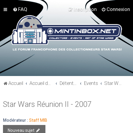
FAQ
Inscription
Connexion
Accueil
Accueil du forum
Détente et communauté Mint In Box
Events
Star Wars Réunion II - 2007
Star Wars Réunion II - 2007
Modérateur :
Staff MIB
Nouveau sujet