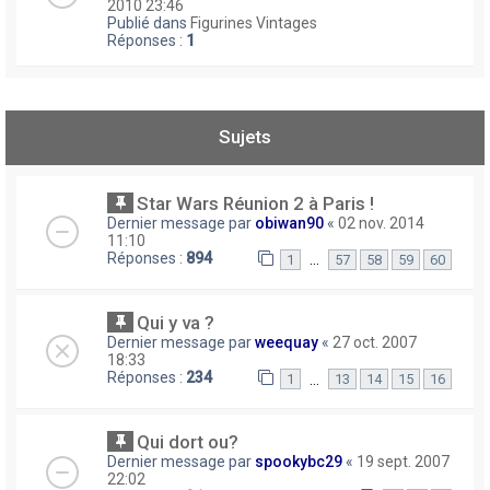
2010 23:46
Publié dans
Figurines Vintages
Réponses :
1
Sujets
Star Wars Réunion 2 à Paris !
Dernier message par
obiwan90
«
02 nov. 2014
11:10
Réponses :
894
…
1
57
58
59
60
Qui y va ?
Dernier message par
weequay
«
27 oct. 2007
18:33
Réponses :
234
…
1
13
14
15
16
Qui dort ou?
Dernier message par
spookybc29
«
19 sept. 2007
22:02