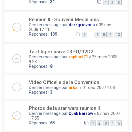
Réponses :
31
1
2
3
Reunion II - Souvenir Medallions.
Dernier message par
darkgrievous
«
09 nov.
2008 17:11
Réponses :
139
…
1
7
8
9
10
Tarif fig exlusive C3PO/R2D2
Dernier message par
raphael71
«
25 mars 2008
9:23
Réponses :
8
Vidéo Officelle de la Convention
Dernier message par
arbal
«
01 déc. 2007 1:08
Réponses :
3
Photos de la star wars reunion II
Dernier message par
Dunk Barrow
«
07 nov. 2007
17:55
Réponses :
63
1
2
3
4
5