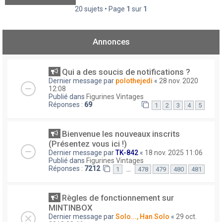
20 sujets • Page
1
sur
1
Annonces
Qui a des soucis de notifications ?
Dernier message par
polothejedi
«
28 nov. 2020
12:08
Publié dans
Figurines Vintages
Réponses :
69
1
2
3
4
5
Bienvenue les nouveaux inscrits
(Présentez vous ici !)
Dernier message par
TK-842
«
18 nov. 2025 11:06
Publié dans
Figurines Vintages
Réponses :
7212
…
1
478
479
480
481
Règles de fonctionnement sur
MINTINBOX
Dernier message par
Solo..., Han Solo
«
29 oct.