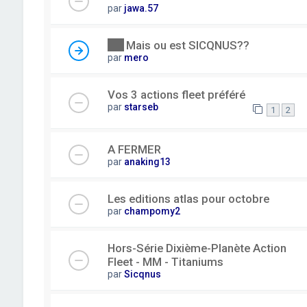
par
jawa.57
Mais ou est SICQNUS??
par
mero
Vos 3 actions fleet préféré
par
starseb
1
2
A FERMER
par
anaking13
Les editions atlas pour octobre
par
champomy2
Hors-Série Dixième-Planète Action
Fleet - MM - Titaniums
par
Sicqnus