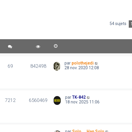
54 sujets
par
polothejedi
69
842498
28 nov. 2020 12:08
par
TK-842
7212
6560469
18 nov. 2025 11:06
par
Solo..., Han Solo