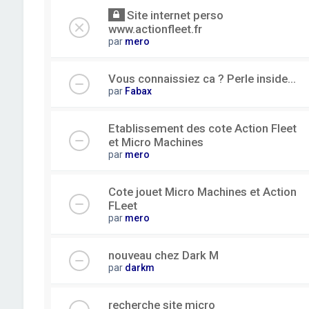
Site internet perso
www.actionfleet.fr
par
mero
Vous connaissiez ca ? Perle inside...
par
Fabax
Etablissement des cote Action Fleet
et Micro Machines
par
mero
Cote jouet Micro Machines et Action
FLeet
par
mero
nouveau chez Dark M
par
darkm
recherche site micro