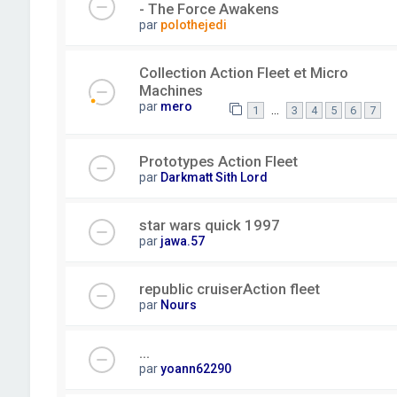
- The Force Awakens
par
polothejedi
Collection Action Fleet et Micro
Machines
par
mero
…
1
3
4
5
6
7
Prototypes Action Fleet
par
Darkmatt Sith Lord
star wars quick 1997
par
jawa.57
republic cruiserAction fleet
par
Nours
...
par
yoann62290