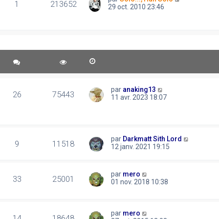
1
213652
29 oct. 2010 23:46
par
anaking13
26
75443
11 avr. 2023 18:07
par
Darkmatt Sith Lord
9
11518
12 janv. 2021 19:15
par
mero
33
25001
01 nov. 2018 10:38
par
mero
14
18648