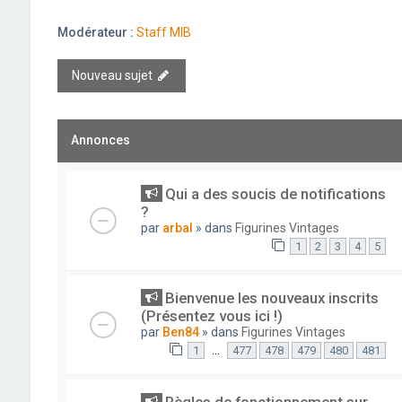
Modérateur :
Staff MIB
Nouveau sujet
Annonces
Qui a des soucis de notifications
?
par
arbal
» dans
Figurines Vintages
1
2
3
4
5
Bienvenue les nouveaux inscrits
(Présentez vous ici !)
par
Ben84
» dans
Figurines Vintages
…
1
477
478
479
480
481