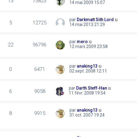
13
73823
14 mai 2009 15:07
par
Darkmatt Sith Lord
5
12725
14 mai 2013 21:29
par
mero
22
96796
12 mars 2009 23:58
par
anaking13
0
6471
02 sept. 2008 12:11
par
Darth Steff-Han
6
9058
11 févr. 2008 19:54
par
anaking13
8
9915
31 oct. 2007 19:24