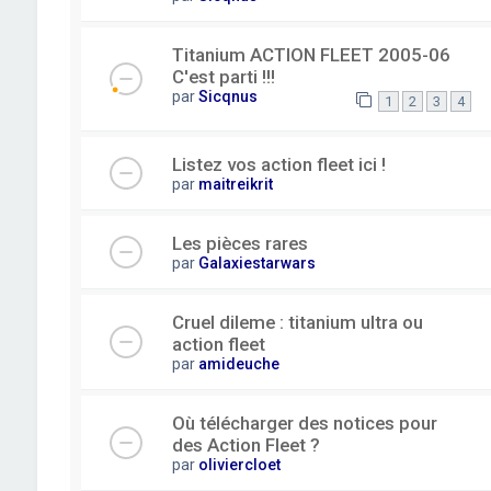
Titanium ACTION FLEET 2005-06
C'est parti !!!
par
Sicqnus
1
2
3
4
Listez vos action fleet ici !
par
maitreikrit
Les pièces rares
par
Galaxiestarwars
Cruel dileme : titanium ultra ou
action fleet
par
amideuche
Où télécharger des notices pour
des Action Fleet ?
par
oliviercloet