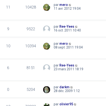
par
mero
11
10428
11 avr. 2012 19:04
par
Ree-Yees
9
9522
16 oct. 2011 10:40
par
mero
10
10394
08 sept. 2011 19:04
par
Ree-Yees
6
8151
23 mars 2011 18:19
par
darkm
0
5204
28 déc. 2009 1:12
par
olivier95