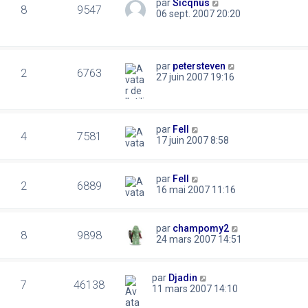
par
Sicqnus
8
9547
06 sept. 2007 20:20
par
petersteven
2
6763
27 juin 2007 19:16
par
Fell
4
7581
17 juin 2007 8:58
par
Fell
2
6889
16 mai 2007 11:16
par
champomy2
8
9898
24 mars 2007 14:51
par
Djadin
7
46138
11 mars 2007 14:10