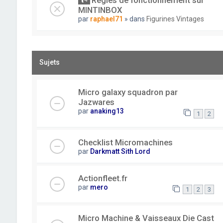
Règles de fonctionnement sur
MINTINBOX
par
raphael71
» dans
Figurines Vintages
Sujets
Micro galaxy squadron par
Jazwares
par
anaking13
1
2
Checklist Micromachines
par
Darkmatt Sith Lord
Actionfleet.fr
par
mero
1
2
3
Micro Machine & Vaisseaux Die Cast