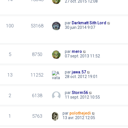
27 oct. 2015 12:08
par
Darkmatt Sith Lord
100
53168
30 juin 2014 9:07
par
mero
5
8750
07 sept. 2013 11:52
par
jawa.57
13
11252
28 oct. 2012 19:01
par
Storm56
2
6138
11 sept. 2012 10:55
par
polothejedi
1
5763
13 avr. 2012 12:05