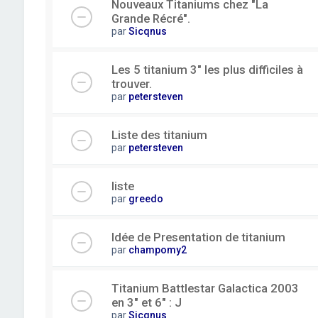
Nouveaux Titaniums chez "La
Grande Récré".
par
Sicqnus
Les 5 titanium 3" les plus difficiles à
trouver.
par
petersteven
Liste des titanium
par
petersteven
liste
par
greedo
Idée de Presentation de titanium
par
champomy2
Titanium Battlestar Galactica 2003
en 3" et 6" : J
par
Sicqnus