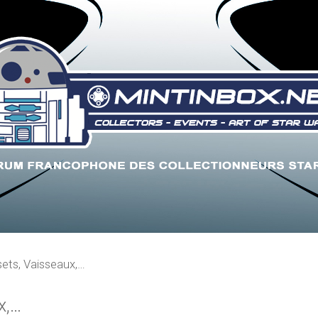
sets, Vaisseaux,…
x,…