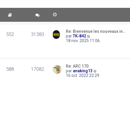
Re: Bienvenue les nouveaux in…
552
31383
C
par
TK-842
o
18 nov. 2025 11:06
n
s
u
l
t
Re: ARC 170
e
588
17082
C
par
anaking13
r
o
16 oct. 2022 22:29
l
n
e
s
d
u
e
l
r
t
n
e
i
r
e
l
r
e
m
d
e
e
s