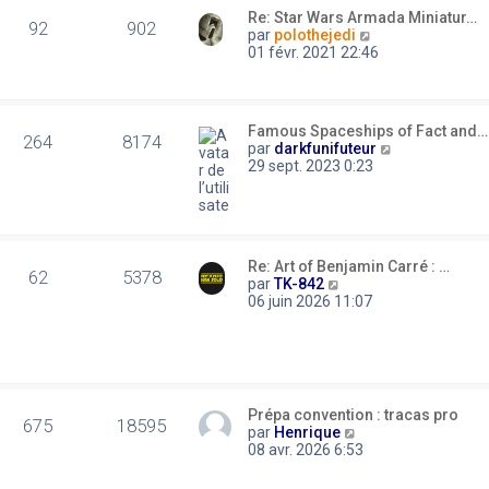
m
t
e
Re: Star Wars Armada Miniatur…
e
e
92
902
r
C
par
polothejedi
s
r
n
o
01 févr. 2021 22:46
s
l
i
n
a
e
e
s
g
d
r
u
e
e
m
l
r
Famous Spaceships of Fact and…
e
t
264
8174
n
C
par
darkfunifuteur
s
e
i
o
29 sept. 2023 0:23
s
r
e
n
a
l
r
s
g
e
m
u
e
d
e
l
e
s
t
r
Re: Art of Benjamin Carré : …
s
e
62
5378
n
C
par
TK-842
a
r
i
o
06 juin 2026 11:07
g
l
e
n
e
e
r
s
d
m
u
e
e
l
r
s
t
n
s
e
i
Prépa convention : tracas pro
a
r
675
18595
e
C
par
Henrique
g
l
r
o
08 avr. 2026 6:53
e
e
m
n
d
e
s