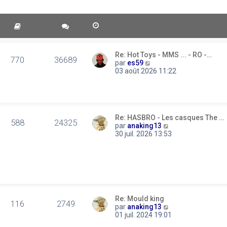
Re: Hot Toys - MMS ... - RO -…
770
36689
C
par
es59
o
03 août 2026 11:22
n
s
u
l
t
Re: HASBRO - Les casques The …
e
588
24325
C
par
anaking13
r
o
30 juil. 2026 13:53
l
n
e
s
d
u
e
l
r
t
n
e
i
r
e
l
Re: Mould king
r
116
2749
e
C
par
anaking13
m
d
o
01 juil. 2024 19:01
e
e
n
s