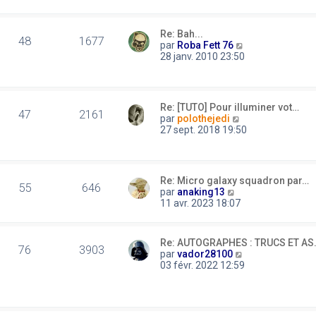
r
s
s
n
u
a
i
l
g
Re: Bah...
e
t
48
1677
e
C
par
Roba Fett 76
r
e
o
28 janv. 2010 23:50
m
r
n
e
l
s
s
e
u
s
d
l
a
e
Re: [TUTO] Pour illuminer vot…
t
47
2161
g
r
C
par
polothejedi
e
e
n
o
27 sept. 2018 19:50
r
i
n
l
e
s
e
r
u
d
m
l
e
Re: Micro galaxy squadron par…
e
t
55
646
C
r
par
anaking13
s
e
o
n
11 avr. 2023 18:07
s
r
n
i
a
l
s
e
g
e
u
r
e
d
Re: AUTOGRAPHES : TRUCS ET AS
l
m
76
3903
e
C
par
vador28100
t
e
r
o
03 févr. 2022 12:59
e
s
n
n
r
s
i
s
l
a
e
u
e
g
r
l
d
e