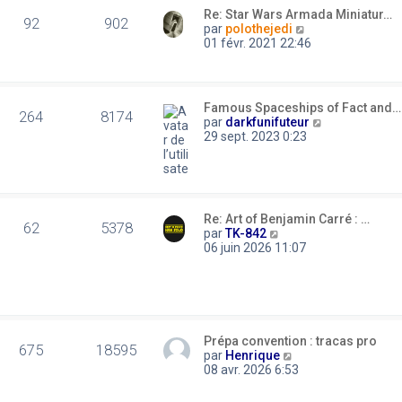
m
t
e
Re: Star Wars Armada Miniatur…
e
e
92
902
r
C
par
polothejedi
s
r
n
o
01 févr. 2021 22:46
s
l
i
n
a
e
e
s
g
d
r
u
e
e
m
l
r
Famous Spaceships of Fact and…
e
t
264
8174
n
C
par
darkfunifuteur
s
e
i
o
29 sept. 2023 0:23
s
r
e
n
a
l
r
s
g
e
m
u
e
d
e
l
e
s
t
r
Re: Art of Benjamin Carré : …
s
e
62
5378
n
C
par
TK-842
a
r
i
o
06 juin 2026 11:07
g
l
e
n
e
e
r
s
d
m
u
e
e
l
r
s
t
n
s
e
i
Prépa convention : tracas pro
a
r
675
18595
e
C
par
Henrique
g
l
r
o
08 avr. 2026 6:53
e
e
m
n
d
e
s