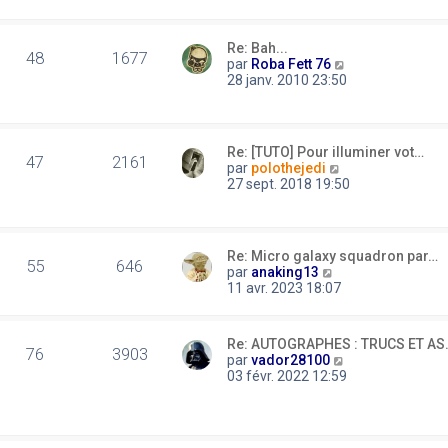
r
s
s
n
u
a
i
l
g
Re: Bah...
e
t
48
1677
e
C
par
Roba Fett 76
r
e
o
28 janv. 2010 23:50
m
r
n
e
l
s
s
e
u
s
d
l
a
e
Re: [TUTO] Pour illuminer vot…
t
47
2161
g
r
C
par
polothejedi
e
e
n
o
27 sept. 2018 19:50
r
i
n
l
e
s
e
r
u
d
m
l
e
Re: Micro galaxy squadron par…
e
t
55
646
C
r
par
anaking13
s
e
o
n
11 avr. 2023 18:07
s
r
n
i
a
l
s
e
g
e
u
r
e
d
Re: AUTOGRAPHES : TRUCS ET AS
l
m
76
3903
e
C
par
vador28100
t
e
r
o
03 févr. 2022 12:59
e
s
n
n
r
s
i
s
l
a
e
u
e
g
r
l
d
e