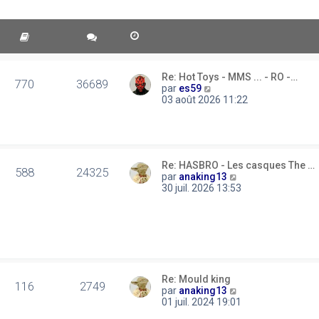
Re: Hot Toys - MMS ... - RO -…
770
36689
C
par
es59
o
03 août 2026 11:22
n
s
u
l
t
Re: HASBRO - Les casques The …
e
588
24325
C
par
anaking13
r
o
30 juil. 2026 13:53
l
n
e
s
d
u
e
l
r
t
n
e
i
r
e
l
Re: Mould king
r
116
2749
e
C
par
anaking13
m
d
o
01 juil. 2024 19:01
e
e
n
s